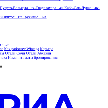
Пуэрто-Вальярта ·
Гвадалахара ·
Кабо-Сан-Лукас ·
745
498
466
Икитос ·
Трухильо ·
07
171
141
и ·
124
се
Как работает Wintega
Карьера
вы
Отели Сочи
Отели Абхазии
иска
Изменить даты бронирования
om