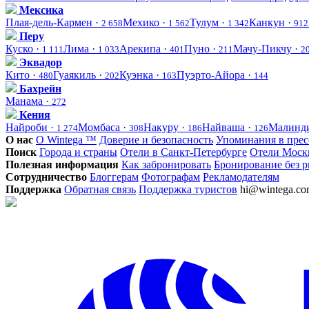
Мексика
Плая-дель-Кармен ·
Мехико ·
Тулум ·
Канкун ·
2 658
1 562
1 342
912
Перу
Куско ·
Лима ·
Арекипа ·
Пуно ·
Мачу-Пикчу ·
1 111
1 033
401
211
2
Эквадор
Кито ·
Гуаякиль ·
Куэнка ·
Пуэрто-Айора ·
480
202
163
144
Бахрейн
Манама ·
272
Кения
Найроби ·
Момбаса ·
Накуру ·
Найваша ·
Малинд
1 274
308
186
126
О нас
О Wintega ™
Доверие и безопасность
Упоминания в прес
Поиск
Города и страны
Отели в Санкт-Петербурге
Отели Моск
Полезная информация
Как забронировать
Бронирование без р
Сотрудничество
Блоггерам
Фотографам
Рекламодателям
Поддержка
Обратная связь
Поддержка туристов
hi@wintega.c