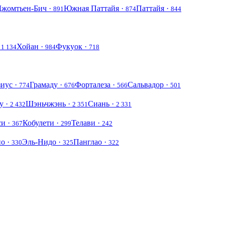
Джомтьен-Бич ·
Южная Паттайя ·
Паттайя ·
891
874
844
·
Хойан ·
Фукуок ·
1 134
984
718
зиус ·
Грамаду ·
Форталеза ·
Сальвадор ·
774
676
566
501
у ·
Шэньчжэнь ·
Сиань ·
2 432
2 351
2 331
си ·
Кобулети ·
Телави ·
367
299
242
ио ·
Эль-Нидо ·
Панглао ·
330
325
322