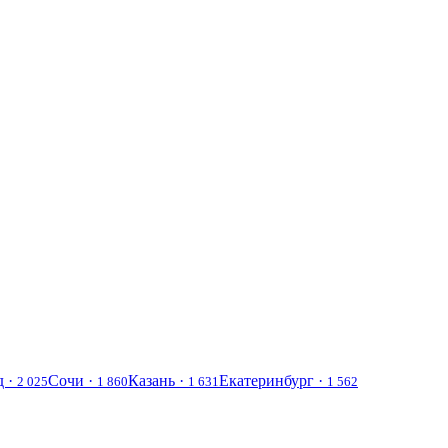
д ·
Сочи ·
Казань ·
Екатеринбург ·
2 025
1 860
1 631
1 562