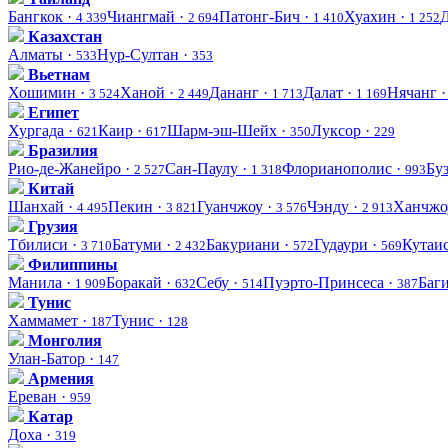
Бангкок ·
Чиангмай ·
Патонг-Бич ·
Хуахин ·
4 339
2 694
1 410
1 252
Казахстан
Алматы ·
Нур-Султан ·
533
353
Вьетнам
Хошимин ·
Ханой ·
Дананг ·
Далат ·
Нячанг 
3 524
2 449
1 713
1 169
Египет
Хургада ·
Каир ·
Шарм-эш-Шейх ·
Луксор ·
621
617
350
229
Бразилия
Рио-де-Жанейро ·
Сан-Паулу ·
Флорианополис ·
Бу
2 527
1 318
993
Китай
Шанхай ·
Пекин ·
Гуанчжоу ·
Чэнду ·
Ханчжо
4 495
3 821
3 576
2 913
Грузия
Тбилиси ·
Батуми ·
Бакуриани ·
Гудаури ·
Кутаи
3 710
2 432
572
569
Филиппины
Манила ·
Боракай ·
Себу ·
Пуэрто-Принсеса ·
Баг
1 909
632
514
387
Тунис
Хаммамет ·
Тунис ·
187
128
Монголия
Улан-Батор ·
147
Армения
Ереван ·
959
Катар
Доха ·
319