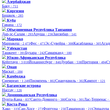
Азербайджан
Баку ·
711
Киргизия
Бишкек ·
285
Куба
Гавана ·
172
Объединенная Республика Танзания
Дар-эс-Салам ·
Аруша ·
Занзибар ·
293
236
141
Марокко
Марракеш ·
Фес ·
Эс-Сувейра ·
Касабланка ·
Агад
2 473
473
308
305
Узбекистан
Ташкент ·
Бухара ·
Самарканд ·
391
242
180
Южно-Африканская Республика
Кейптаун ·
Йоханнесбург ·
Дурбан ·
Претория ·
С
3 018
840
538
494
Оман
Маскат ·
184
Камбоджа
Сиемреап ·
Пномпень ·
Сиануквиль ·
Кампот ·
1 249
802
302
121
Багамcкие острова
Нассау ·
126
Доминиканская Республика
Пунта-Кана ·
Санто-Доминго ·
Сосуа ·
Лас-Терренас ·
837
380
301
Коста-Рика
Хако ·
Сан-Хосе ·
Фортуна ·
Тамариндо ·
Эррадура
335
273
230
219