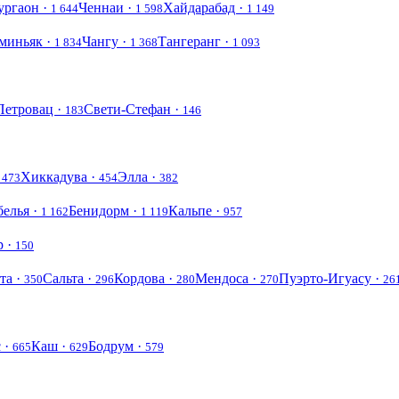
ургаон ·
Ченнаи ·
Хайдарабад ·
1 644
1 598
1 149
миньяк ·
Чангу ·
Тангеранг ·
1 834
1 368
1 093
Петровац ·
Свети-Стефан ·
183
146
·
Хиккадува ·
Элла ·
473
454
382
елья ·
Бенидорм ·
Кальпе ·
1 162
1 119
957
р ·
150
та ·
Сальта ·
Кордова ·
Мендоса ·
Пуэрто-Игуасу ·
350
296
280
270
26
 ·
Каш ·
Бодрум ·
665
629
579