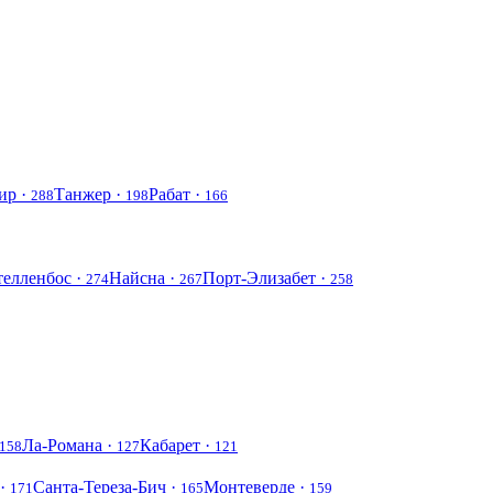
ир ·
Танжер ·
Рабат ·
288
198
166
телленбос ·
Найсна ·
Порт-Элизабет ·
274
267
258
Ла-Романа ·
Кабарет ·
158
127
121
 ·
Санта-Тереза-Бич ·
Монтеверде ·
171
165
159