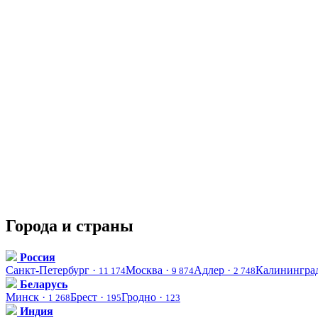
Города и страны
Россия
Санкт-Петербург ·
Москва ·
Адлер ·
Калинингра
11 174
9 874
2 748
Беларусь
Минск ·
Брест ·
Гродно ·
1 268
195
123
Индия