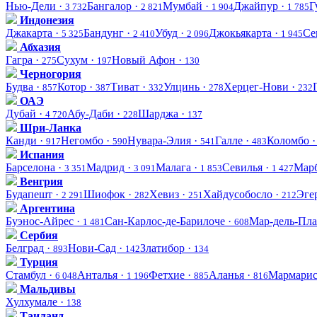
Нью-Дели ·
Бангалор ·
Мумбай ·
Джайпур ·
Г
3 732
2 821
1 904
1 785
Индонезия
Джакарта ·
Бандунг ·
Убуд ·
Джокьякарта ·
Се
5 325
2 410
2 096
1 945
Абхазия
Гагра ·
Сухум ·
Новый Афон ·
275
197
130
Черногория
Будва ·
Котор ·
Тиват ·
Улцинь ·
Херцег-Нови ·
857
387
332
278
232
ОАЭ
Дубай ·
Абу-Даби ·
Шарджа ·
4 720
228
137
Шри-Ланка
Канди ·
Негомбо ·
Нувара-Элия ·
Галле ·
Коломбо 
917
590
541
483
Испания
Барселона ·
Мадрид ·
Малага ·
Севилья ·
Марб
3 351
3 091
1 853
1 427
Венгрия
Будапешт ·
Шиофок ·
Хевиз ·
Хайдусобосло ·
Эге
2 291
282
251
212
Аргентина
Буэнос-Айрес ·
Сан-Карлос-де-Барилоче ·
Мар-дель-Пла
1 481
608
Сербия
Белград ·
Нови-Сад ·
Златибор ·
893
142
134
Турция
Стамбул ·
Анталья ·
Фетхие ·
Аланья ·
Мармарис
6 048
1 196
885
816
Мальдивы
Хулхумале ·
138
Таиланд