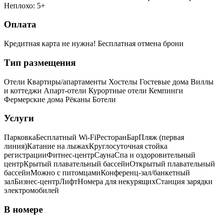
Неплохо: 5+
Оплата
Кредитная карта не нужна!
Бесплатная отмена брони
Тип размещения
Отели
Квартиры/апартаменты
Хостелы
Гостевые дома
Виллы
и коттеджи
Апарт-отели
Курортные отели
Кемпинги
Фермерские дома
Рёканы
Ботели
Услуги
Парковка
Бесплатный Wi-Fi
Ресторан
Бар
Пляж (первая
линия)
Катание на лыжах
Круглосуточная стойка
регистрации
Фитнес-центр
Сауна
Спа и оздоровительный
центр
Крытый плавательный бассейн
Открытый плавательный
бассейн
Можно с питомцами
Конференц-зал/банкетный
зал
Бизнес-центр
Лифт
Номера для некурящих
Cтанция зарядки
электромобилей
В номере