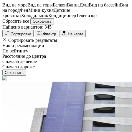
Вид на море
Вид на горы
Балкон
Ванна
Душ
Вид на бассейн
Вид
на город
Фен
Мини-кухня
Детские
кроватки
Холодильник
Кондиционер
Телевизор
Сбросить все
Сохранить
Найдено вариантов:
345
Сортировка
Фильтр
На карте
Сортировать результаты
Наши рекомендации
По рейтингу
Расстояние до центра
Сначала дешевле
Сначала дороже
Сохранить