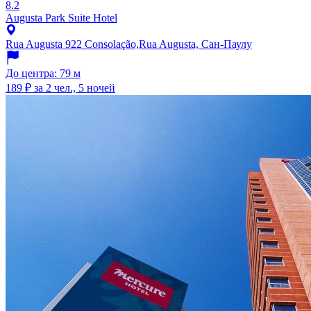
8.2
Augusta Park Suite Hotel
Rua Augusta 922 Consolação,Rua Augusta, Сан-Паулу
До центра: 79 м
189 ₽
за 2 чел., 5 ночей