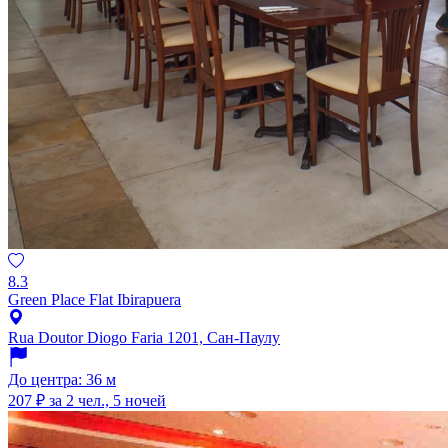
8.3
Green Place Flat Ibirapuera
Rua Doutor Diogo Faria 1201, Сан-Паулу
До центра: 36 м
207 ₽
за 2 чел., 5 ночей