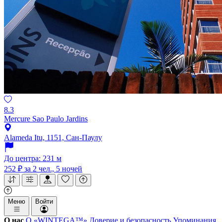
8.3
Mercure Sao Paulo Jardins
Alameda Itu, 1151, Сан-Паулу
До центра: 231 м
252 ₽
за 2 чел., 5 ночей
Меню
Войти
О нас
О «WINTEGA™»
Доверие и безопасность
Упоминания