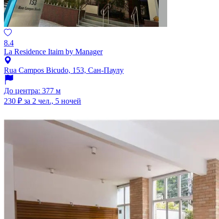
8.4
La Residence Itaim by Manager
Rua Campos Bicudo, 153, Сан-Паулу
До центра: 377 м
230 ₽
за 2 чел., 5 ночей