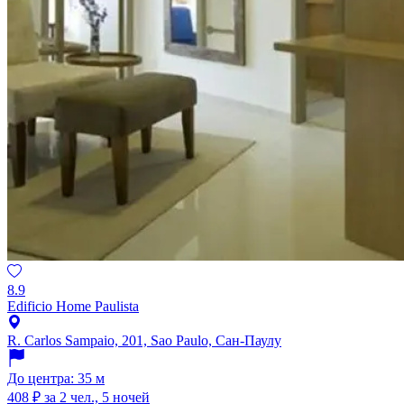
8.9
Edificio Home Paulista
R. Carlos Sampaio, 201, Sao Paulo, Сан-Паулу
До центра: 35 м
408 ₽
за 2 чел., 5 ночей