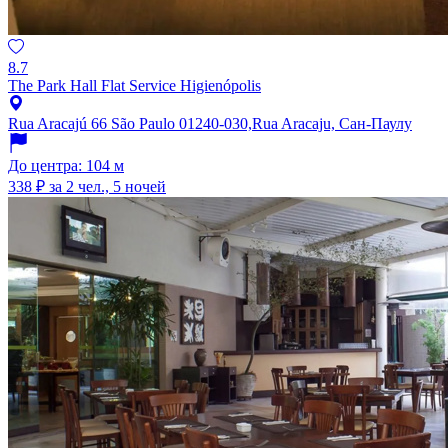
8.7
The Park Hall Flat Service Higienópolis
Rua Aracajú 66 São Paulo 01240-030,Rua Aracaju, Сан-Паулу
До центра: 104 м
338 ₽
за 2 чел., 5 ночей