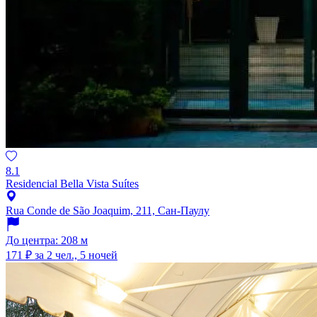
8.1
Residencial Bella Vista Suítes
Rua Conde de São Joaquim, 211, Сан-Паулу
До центра: 208 м
171 ₽
за 2 чел., 5 ночей