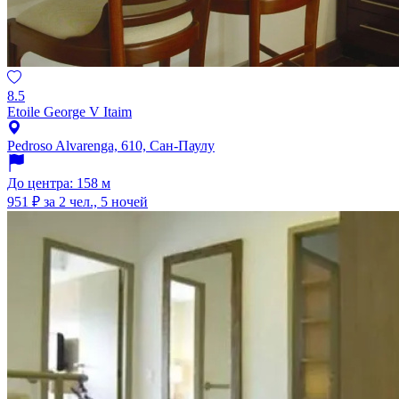
8.5
Etoile George V Itaim
Pedroso Alvarenga, 610, Сан-Паулу
До центра: 158 м
951 ₽
за 2 чел., 5 ночей