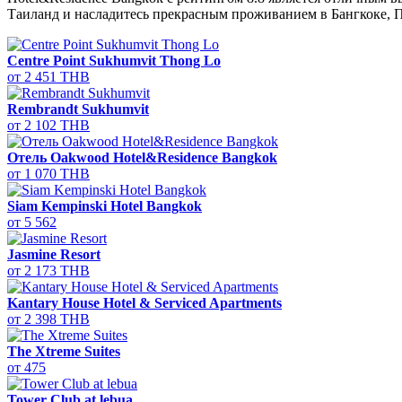
Таиланд и насладитесь прекрасным проживанием в Бангкоке, 
Centre Point Sukhumvit Thong Lo
от 2 451 THB
Rembrandt Sukhumvit
от 2 102 THB
Отель Oakwood Hotel&Residence Bangkok
от 1 070 THB
Siam Kempinski Hotel Bangkok
от 5 562
Jasmine Resort
от 2 173 THB
Kantary House Hotel & Serviced Apartments
от 2 398 THB
The Xtreme Suites
от 475
Tower Club at lebua