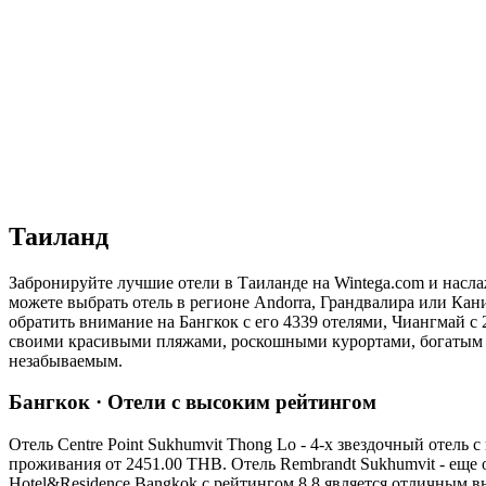
Таиланд
Забронируйте лучшие отели в Таиланде на Wintega.com и насл
можете выбрать отель в регионе Andorra, Грандвалира или Кан
обратить внимание на Бангкок с его 4339 отелями, Чиангмай с
своими красивыми пляжами, роскошными курортами, богатым ку
незабываемым.
Бангкок · Отели с высоким рейтингом
Отель Centre Point Sukhumvit Thong Lo - 4-х звездочный отел
проживания от 2451.00 THB. Отель Rembrandt Sukhumvit - еще 
Hotel&Residence Bangkok с рейтингом 8.8 является отличным 