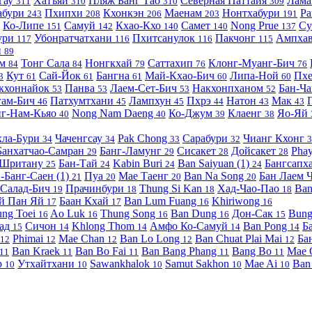
Тау
Хатъяй
Пляж Банг Тао
Северная Паттайя
Лама
311
310
310
309
абури
Пхипхи
Кхонкэн
Маенам
Нонтхабури
Р
243
208
206
203
191
Ко-Липе
Самуй
Кхао-Кхо
Самет
Nong Prue
Су
151
142
140
140
137
ури
Убонратчатхани
Пхитсанулок
Пакчонг
Ампха
117
116
116
115
н
89
им
Тонг Сала
Нонгкхай
Саттахип
Клонг-Муанг-Бич
84
84
79
76
76
Кут
Сай-Йок
Бангна
Май-Кхао-Бич
Липа-Ной
Пхе
3
61
61
61
60
60
кхоннайок
Панва
Лаем-Сет-Бич
Накхонпханом
Бан-Ч
53
53
53
52
гам-Бич
Патхумтхани
Лампхун
Пхрэ
Натон
Мак
46
45
45
44
43
43
нг-Нам-Кьяо
Nong Nam Daeng
Ко-Джум
Клаенг
Яо-Яй
40
40
39
38
хла-Бури
Чаченгсау
Pak Chong
Сарабури
Чианг Кхонг
34
34
33
32
3
Банхатчао-Самран
Банг-Ламунг
Сисакет
Дойсакет
Pha
29
29
28
28
Шритану
Бан-Тай
Kabin Buri
Ban Saiyuan (1)
Бангсапх
25
24
24
24
-Банг-Саен (1)
Пуа
Мае Таенг
Ban Na Song
Бан Лаем 
21
20
20
20
Салад-Бич
Прачинбури
Thung Si Kan
Хад-Чао-Пао
Ba
19
18
18
18
ай Пан Яй
Баан Кхай
Ban Lum Fuang
Khiriwong
17
17
16
16
ung Toei
Ao Luk
Thung Song
Ban Dung
Дон-Сак
Bun
16
16
16
16
15
аад
Сичон
Khlong Thom
Амфо Ко-Самуй
Ban Pong
Б
15
14
14
14
14
Phimai
Mae Chan
Ban Lo Long
Ban Chuat Plai Mai
Ба
12
12
12
12
12
Ban Kraek
Ban Bo Fai
Ban Bang Phang
Bang Bo
Mae
11
11
11
11
11
p
Утхайтхани
Sawankhalok
Samut Sakhon
Mae Ai
Ban
10
10
10
10
10