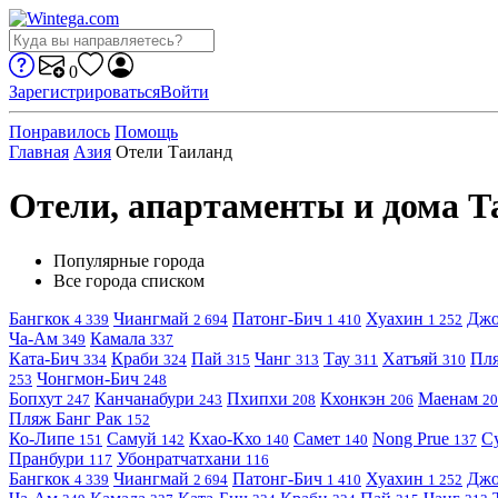
0
Зарегистрироваться
Войти
Понравилось
Помощь
Главная
Азия
Отели Таиланд
Отели, апартаменты и дома Т
Популярные города
Все города списком
Бангкок
Чиангмай
Патонг-Бич
Хуахин
Джо
4 339
2 694
1 410
1 252
Ча-Ам
Камала
349
337
Ката-Бич
Краби
Пай
Чанг
Тау
Хатъяй
Пля
334
324
315
313
311
310
Чонгмон-Бич
253
248
Бопхут
Канчанабури
Пхипхи
Кхонкэн
Маенам
247
243
208
206
20
Пляж Банг Рак
152
Ко-Липе
Самуй
Кхао-Кхо
Самет
Nong Prue
С
151
142
140
140
137
Пранбури
Убонратчатхани
117
116
Бангкок
Чиангмай
Патонг-Бич
Хуахин
Джо
4 339
2 694
1 410
1 252