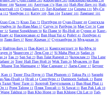
и-Бич
Сураттхани
Карон-Бич
Накхонратчасима
289
285
285
256
айонг
Чалонг
Аюттхая
Нан
Най-Янг-Бич
Най-
188
181
174
163
161
кхотхай
Сурин-Бич
Лат-Крабанг
Сирача
Му-Си
135
135
134
131
ва
Чонбури
Катху
Лан
Таланг
Лампанг
112
111
109
104
101
101
Кхао Сок
Кхао Тао
Пхетбури
Суан-Пханг
Сонгкхла
73
72
69
69
тчабун
Ао-Нам-Мао
Сатун
Ратбури
Мае Сот
Сам
58
57
56
56
56
анг
Samut Songkhram
Ко Паям
Яо-Ной
Сурин
Ханг-
52
50
50
49
48
Пхаяу
Накхонсаван
Ban Huai Yai
Ройет
Лопбури
42
42
42
41
41
Лаян-Бич
Кенг-Крачан
Супханбури
Мукдахан
38
37
37
36
36
Найтон-Бич
Пак-Крет
Кампхэнгпхет
Ко-Мук
2
31
31
30
30
yayen
Чиангсен
Лем-Сор
Si Maha Phot
Sadao
28
27
27
26
26
ан
Так
San Sai
Ban Talat Rangsit
Чалоклам
Tha Lane
24
23
23
23
23
Чабанг
Тонг Най Пан Ной
Wok Tum
Муаклек
Ban
20
20
20
19
n Muang Ton Mamuang
Мае Сарианг
Лаем-Синг
Бетонг
17
17
17
g Kan
Тхонг Пха Пхум
That Phanom
Takua Pa
Saraphi
15
15
15
15
ан-Чак-Пхай
Нгай
Сингбури
Damnoen Saduak
Bang
14
14
13
13
н Талат Чонг Тале
Золотой Треугольник
Ban Huai Phai
11
11
11
 On
Pong Talong
Пляж Тонсай
Si Sawat
Ban Pak Lak
11
11
11
11
10
 Wang Takhrai
Ban Kho Hong
Ban Khlong Chi Lat
Таб-
10
10
10