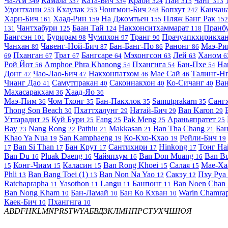
Ча-Ам
Камала
Ката-Бич
Краби
Пай
Чанг
349
337
334
324
315
313
Удонтхани
Кхаулак
Чонгмон-Бич
Бопхут
Канчан
253
253
248
247
Харн-Бич
Хаад-Рин
На Джомтьен
Пляж Банг Рак
161
159
155
152
Чантхабури
Баан Тай
Накхонситхаммарат
Пранб
131
125
124
118
Бангсэн
Бурирам
Чумпхон
Транг
Прачуапкхирикха
101
98
97
90
Чанхан
Чавенг-Ной-Бич
Бан-Банг-По
Ранонг
Маэ-Р
89
87
86
86
Пханган
Трат
Бангсаре
Мэхонгсон
Лей
Ханом
69
67
67
64
63
63
6
Рой Йот
Amphoe Phra Khanong
Пхангнга
Бан-Пхе
На
56
54
54
54
Донг
Чао-Лао-Бич
Накхонпатхом
Мае Сай
Талинг-Н
47
47
46
46
Чианг Дао
Самутпракан
Саконнакхон
Ко-Сичанг
Ва
41
40
40
40
Махасаракхам
Хаад-Яо
36
36
Маэ-Пим
Чом Тхонг
Бан-Пакхлок
Samutprakarn
Санг
36
35
35
35
Thong Son Beach
Пхаттхалунг
Натай-Бич
Ban Karon
30
29
29
29
Уттарадит
Куй Бури
Fang
Pak Meng
Араньяпратет
25
25
25
25
25
Bay
Nang Rong
Pathiu
Makkasan
Ban Tha Chang
Бан
23
22
21
21
21
Khao Ya Nua
San Kamphaeng
Ко-Кхо-Кхао
Рейли-Бич
19
19
19
19
Ban Si Than
Бан Крут
Сантихири
Hinkong
Тонг Н
17
17
17
17
17
Ban Du
Pluak Daeng
Чайяпхум
Ban Don Muang
Ban B
16
16
16
16
Конг-Чиам
Каласин
Ban Rong Khoei
Салая
Мае-Х
15
15
15
15
15
Phli
Ban Bang Toei (1)
Ban Non Na Yao
Сакэу
Пху Руа
13
13
12
12
Ratchaprapha
Yasothon
Langu
Банпонг
Ban Noen Chan
11
11
11
11
Ban Nong Kham
Бан-Ламай
Бан Ко Кхван
Warin Chamra
10
10
10
Каек-Бич
Пхангнга
10
10
A
B
D
F
H
K
L
M
N
P
R
S
T
W
Y
А
Б
В
Д
З
К
Л
М
Н
П
Р
С
Т
У
Х
Ч
Ш
Ю
Я