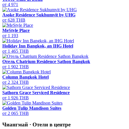
от 4 971
Asoke Residence Sukhumvit by UHG
от 628 THB
MeStyle Place
от 1 193
Holiday Inn Bangkok, an IHG Hotel
от 1 465 THB
Отель Chatrium Residence Sathon Bangkok
от 1 902 THB
Column Bangkok Hotel
от 2 324 THB
Sathorn Grace Serviced Residence
от 1 926 THB
Golden Tulip Mandison Suites
от 2 065 THB
Чиангмай · Отели в центре