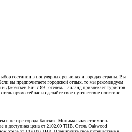
выбор гостиниц в популярных регионах и городах страны. Вы
 Если вы предпочитаете городской отдых, то мы рекомендуем
и и Джомтьен-Бич с 891 отелем. Таиланд привлекает туристов
тель прямо сейчас и сделайте свое путешествие поистине
ием в центре города Бангкок. Минимальная стоимость
ние и доступная цена от 2102.00 THB. Отель Oakwood
ном отеле от 1070.00 THB. Планируйте свое путешествие в