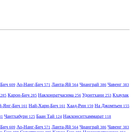
-Бич
Ао-Нанг-Бич
Ланта-Яй
Чианграй
Чавенг
609
571
564
386
383
и
Карон-Бич
Накхонратчасима
Удонтхани
Кхаулак
285
285
256
253
й-Янг-Бич
Най-Харн-Бич
Хаад-Рин
На Джомтьен
161
161
159
155
Чантхабури
Баан Тай
Накхонситхаммарат
31
125
124
118
-Бич
Ао-Нанг-Бич
Ланта-Яй
Чианграй
Чавенг
609
571
564
386
383