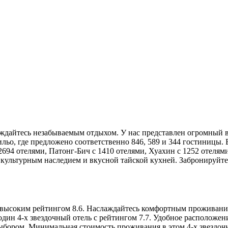
аждайтесь незабываемым отдыхом. У нас представлен огромный 
ильо, где предложено соответственно 846, 589 и 344 гостиницы.
 2694 отелями, Патонг-Бич с 1410 отелями, Хуахин с 1252 отелям
льтурным наследием и вкусной тайской кухней. Забронируйте о
ь с высоким рейтингом 8.6. Наслаждайтесь комфортным проживан
один 4-х звездочный отель с рейтингом 7.7. Удобное расположе
выбором. Минимальная стоимость проживания в этом 4-х звездоч