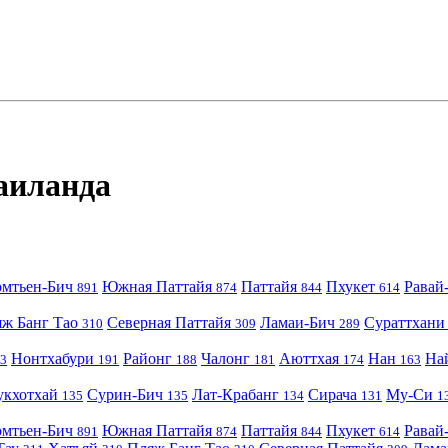
аиланда
мтьен-Бич
Южная Паттайя
Паттайя
Пхукет
Равай
891
874
844
614
ж Банг Тао
Северная Паттайя
Ламаи-Бич
Сураттхан
310
309
289
Нонтхабури
Районг
Чалонг
Аюттхая
Нан
На
3
191
188
181
174
163
укхотхай
Сурин-Бич
Лат-Крабанг
Сирача
Му-Си
135
135
134
131
1
мтьен-Бич
Южная Паттайя
Паттайя
Пхукет
Равай
891
874
844
614