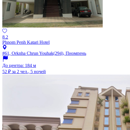
8.2
Phnom Penh Katari Hotel
#61, Orknha Chrun Youhak(294), Пномпень
До центра: 184 м
52 ₽
за 2 чел., 5 ночей