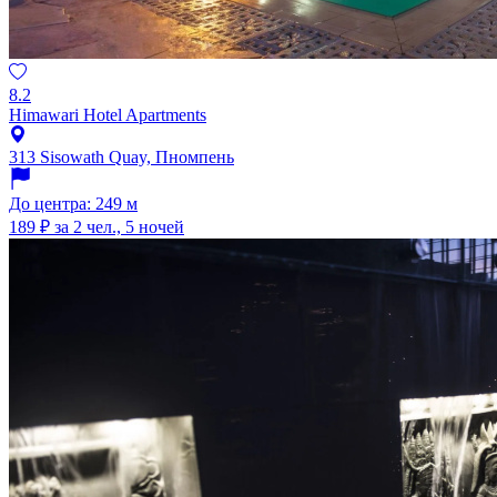
8.2
Himawari Hotel Apartments
313 Sisowath Quay, Пномпень
До центра: 249 м
189 ₽
за 2 чел., 5 ночей