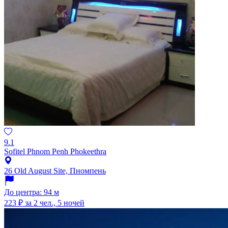
9.1
Sofitel Phnom Penh Phokeethra
26 Old August Site, Пномпень
До центра: 94 м
223 ₽
за 2 чел., 5 ночей