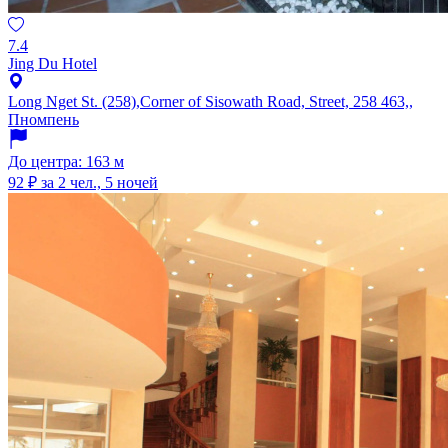
7.4
Jing Du Hotel
Long Nget St. (258),Corner of Sisowath Road, Street, 258 463,,
Пномпень
До центра: 163 м
92 ₽
за 2 чел., 5 ночей