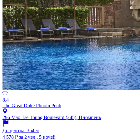
8.4
The Great Duke Phnom Penh
296 Mao Tse Toung Boulevard (245), Пномпень
До центра: 354 м
4 578 ₽
за 2 чел., 5 ночей