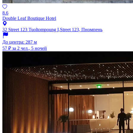
8.6
Double Leaf Boutique Hotel
32 Street 123 Tuoltompoung I,Street 123, Пномпень
До центра: 287 м
57 ₽
за 2 чел., 5 ночей