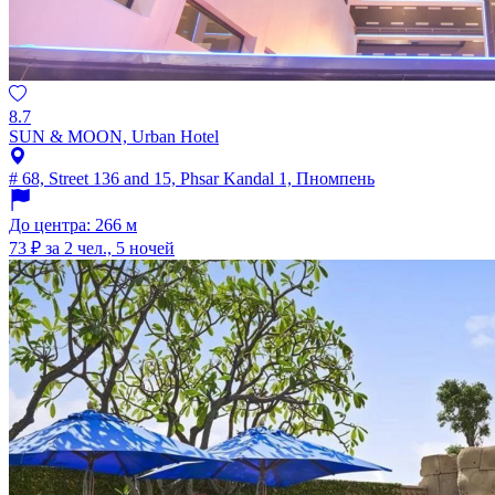
8.7
SUN & MOON, Urban Hotel
# 68, Street 136 and 15, Phsar Kandal 1, Пномпень
До центра: 266 м
73 ₽
за 2 чел., 5 ночей