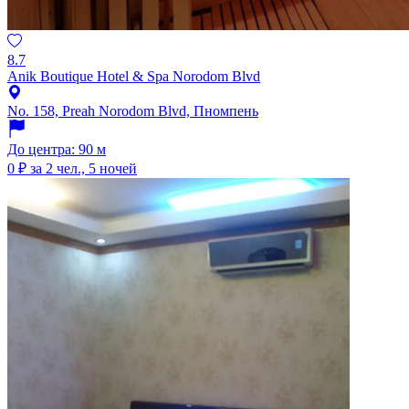
8.7
Anik Boutique Hotel & Spa Norodom Blvd
No. 158, Preah Norodom Blvd, Пномпень
До центра: 90 м
0 ₽
за 2 чел., 5 ночей