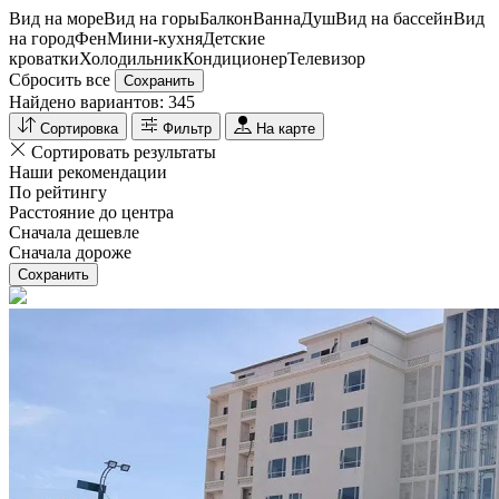
Вид на море
Вид на горы
Балкон
Ванна
Душ
Вид на бассейн
Вид
на город
Фен
Мини-кухня
Детские
кроватки
Холодильник
Кондиционер
Телевизор
Сбросить все
Сохранить
Найдено вариантов:
345
Сортировка
Фильтр
На карте
Сортировать результаты
Наши рекомендации
По рейтингу
Расстояние до центра
Сначала дешевле
Сначала дороже
Сохранить