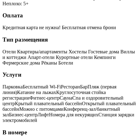
Неплохо: 5+
Оплата
Кредитная карта не нужна!
Бесплатная отмена брони
Тип размещения
Отели
Квартиры/апартаменты
Хостелы
Гостевые дома
Виллы
и коттеджи
Апарт-отели
Курортные отели
Кемпинги
Фермерские дома
Рёканы
Ботели
Услуги
Парковка
Бесплатный Wi-Fi
Ресторан
Бар
Пляж (первая
линия)
Катание на лыжах
Круглосуточная стойка
регистрации
Фитнес-центр
Сауна
Спа и оздоровительный
центр
Крытый плавательный бассейн
Открытый плавательный
бассейн
Можно с питомцами
Конференц-зал/банкетный
зал
Бизнес-центр
Лифт
Номера для некурящих
Cтанция зарядки
электромобилей
В номере