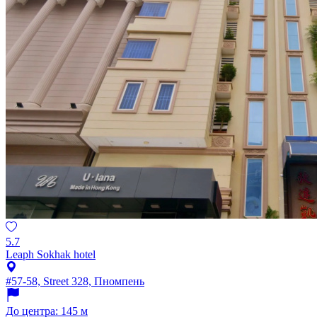
5.7
Leaph Sokhak hotel
#57-58, Street 328, Пномпень
До центра: 145 м