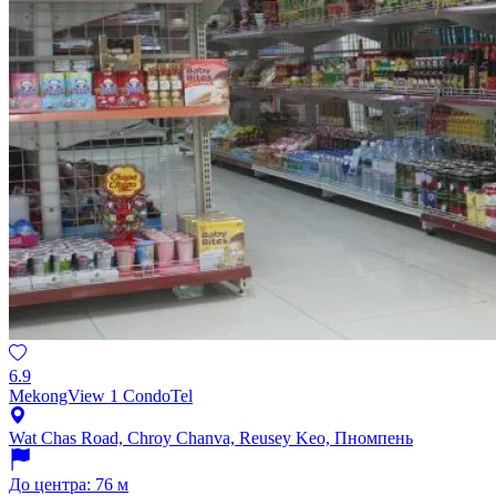
6.9
MekongView 1 CondoTel
Wat Chas Road, Chroy Chanva, Reusey Keo, Пномпень
До центра: 76 м