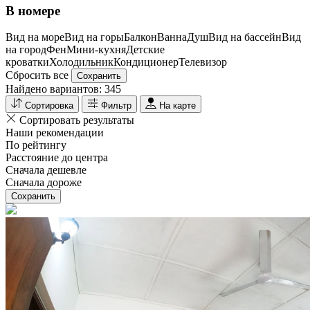
В номере
Вид на море
Вид на горы
Балкон
Ванна
Душ
Вид на бассейн
Вид
на город
Фен
Мини-кухня
Детские
кроватки
Холодильник
Кондиционер
Телевизор
Сбросить все
Сохранить
Найдено вариантов:
345
Сортировка
Фильтр
На карте
Сортировать результаты
Наши рекомендации
По рейтингу
Расстояние до центра
Сначала дешевле
Сначала дороже
Сохранить