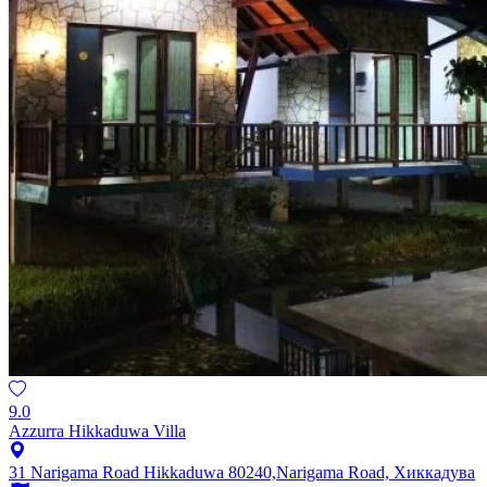
9.0
Azzurra Hikkaduwa Villa
31 Narigama Road Hikkaduwa 80240,Narigama Road, Хиккадува