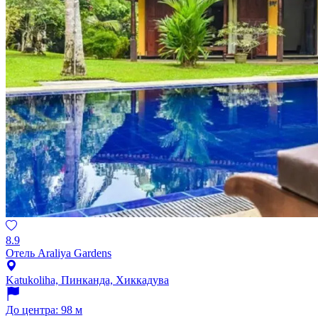
8.9
Отель Araliya Gardens
Katukoliha, Пинканда, Хиккадува
До центра: 98 м