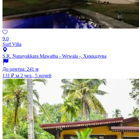
9.0
Surf Villa
S.R. Nanayakkara Mawatha - Wewala -, Хиккадува
До центра: 241 м
131 ₽
за 2 чел., 5 ночей