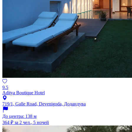
9.5
Aditya Boutique Hotel
719/1, Galle Road, Devenigoda, Додандува
До центра: 138 м
364 ₽
за 2 чел., 5 ночей