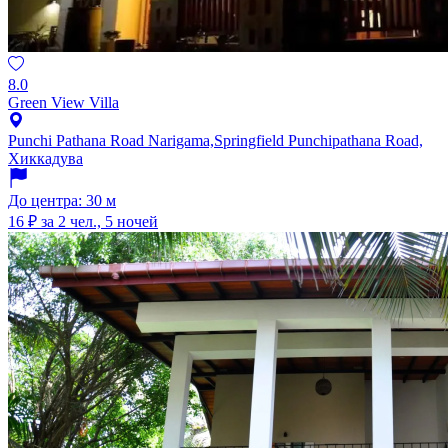
8.0
Green View Villa
Punchi Pathana Road Narigama,Springfield Punchipathana Road,
Хиккадува
До центра: 30 м
16 ₽
за 2 чел., 5 ночей