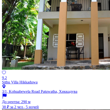
9.2
Sithu Villa Hikkaduwa
3/1, Kohuabewela Road Patuwatha, Хиккадува
До центра: 290 м
38 ₽
за 2 чел., 5 ночей