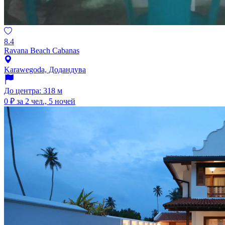
8.4
Ravana Beach Cabanas
Karawegoda, Додандува
До центра: 318 м
0 ₽
за 2 чел., 5 ночей