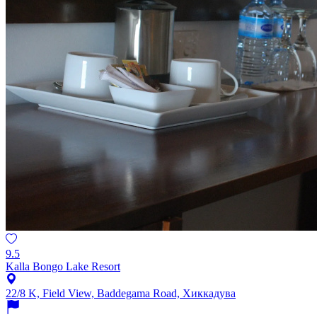
9.5
Kalla Bongo Lake Resort
22/8 K, Field View, Baddegama Road, Хиккадува