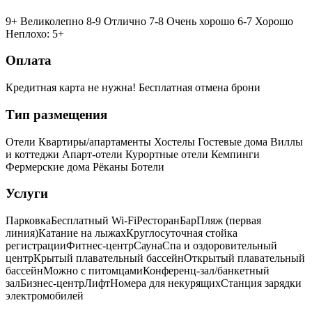
9+ Великолепно
8-9 Отлично
7-8 Очень хорошо
6-7 Хорошо
Неплохо: 5+
Оплата
Кредитная карта не нужна!
Бесплатная отмена брони
Тип размещения
Отели
Квартиры/апартаменты
Хостелы
Гостевые дома
Виллы
и коттеджи
Апарт-отели
Курортные отели
Кемпинги
Фермерские дома
Рёканы
Ботели
Услуги
Парковка
Бесплатный Wi-Fi
Ресторан
Бар
Пляж (первая
линия)
Катание на лыжах
Круглосуточная стойка
регистрации
Фитнес-центр
Сауна
Спа и оздоровительный
центр
Крытый плавательный бассейн
Открытый плавательный
бассейн
Можно с питомцами
Конференц-зал/банкетный
зал
Бизнес-центр
Лифт
Номера для некурящих
Cтанция зарядки
электромобилей