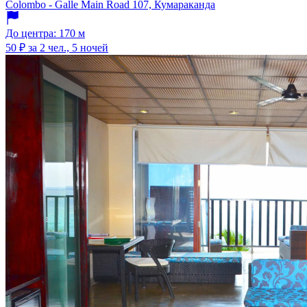
Colombo - Galle Main Road 107, Кумараканда
До центра: 170 м
50 ₽
за 2 чел., 5 ночей