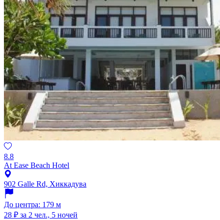
8.8
At Ease Beach Hotel
902 Galle Rd, Хиккадува
До центра: 179 м
28 ₽
за 2 чел., 5 ночей