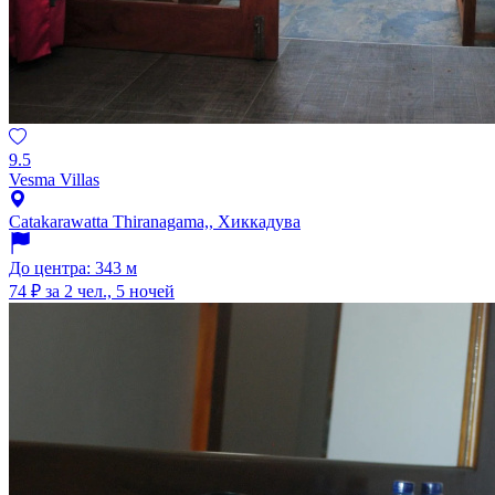
9.5
Vesma Villas
Catakarawatta Thiranagama,, Хиккадува
До центра: 343 м
74 ₽
за 2 чел., 5 ночей