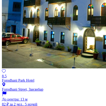
8.5
Forodhani Park Hotel
Forodhani Street, Занзибар
До центра: 13 м
82 ₽
за 2 чел., 5 ночей