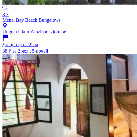
8.3
Menai Bay Beach Bungalows
Unguja Ukuu Zanzibar,, Донгве
До центра: 225 м
38 ₽
за 2 чел., 5 ночей