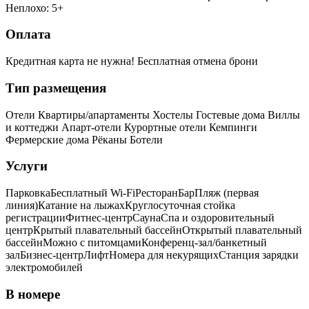
Неплохо: 5+
Оплата
Кредитная карта не нужна!
Бесплатная отмена брони
Тип размещения
Отели
Квартиры/апартаменты
Хостелы
Гостевые дома
Виллы
и коттеджи
Апарт-отели
Курортные отели
Кемпинги
Фермерские дома
Рёканы
Ботели
Услуги
Парковка
Бесплатный Wi-Fi
Ресторан
Бар
Пляж (первая
линия)
Катание на лыжах
Круглосуточная стойка
регистрации
Фитнес-центр
Сауна
Спа и оздоровительный
центр
Крытый плавательный бассейн
Открытый плавательный
бассейн
Можно с питомцами
Конференц-зал/банкетный
зал
Бизнес-центр
Лифт
Номера для некурящих
Cтанция зарядки
электромобилей
В номере