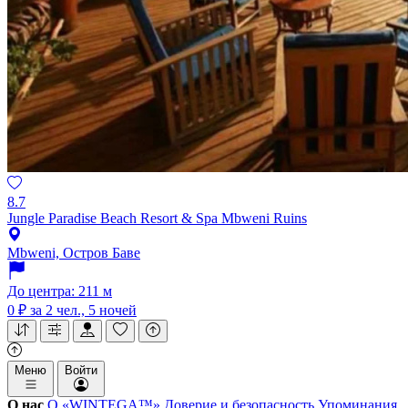
8.7
Jungle Paradise Beach Resort & Spa Mbweni Ruins
Mbweni, Остров Баве
До центра: 211 м
0 ₽
за 2 чел., 5 ночей
Меню
Войти
О нас
О «WINTEGA™»
Доверие и безопасность
Упоминания