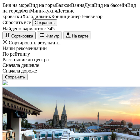
Вид на море
Вид на горы
Балкон
Ванна
Душ
Вид на бассейн
Вид
на город
Фен
Мини-кухня
Детские
кроватки
Холодильник
Кондиционер
Телевизор
Сбросить все
Сохранить
Найдено вариантов:
345
Сортировка
Фильтр
На карте
Сортировать результаты
Наши рекомендации
По рейтингу
Расстояние до центра
Сначала дешевле
Сначала дороже
Сохранить