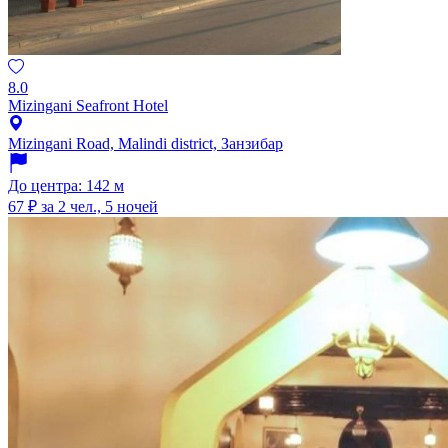
8.0
Mizingani Seafront Hotel
Mizingani Road, Malindi district, Занзибар
До центра: 142 м
67 ₽
за 2 чел., 5 ночей