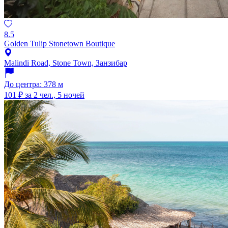
8.5
Golden Tulip Stonetown Boutique
Malindi Road, Stone Town, Занзибар
До центра: 378 м
101 ₽
за 2 чел., 5 ночей