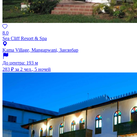
8.0
Sea Cliff Resort & Spa
Kama Village, Mangapwani, Занзибар
До центра: 193 м
283 ₽
за 2 чел., 5 ночей