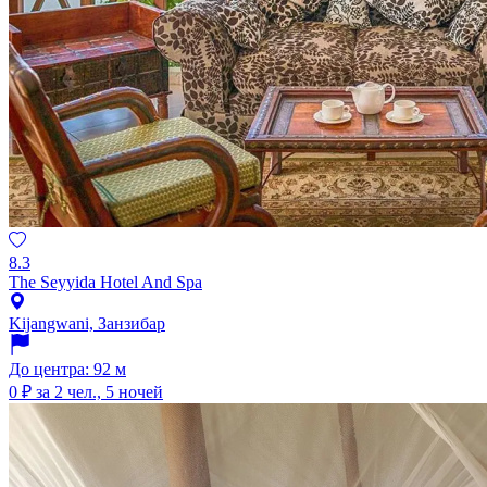
8.3
The Seyyida Hotel And Spa
Kijangwani, Занзибар
До центра: 92 м
0 ₽
за 2 чел., 5 ночей