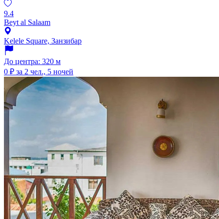
9.4
Beyt al Salaam
Kelele Square, Занзибар
До центра: 320 м
0 ₽
за 2 чел., 5 ночей