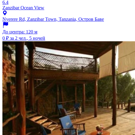
6.4
Zanzibar Ocean View
Nyerere Rd, Zanzibar Town, Tanzania, Остров Баве
До центра: 120 м
0 ₽
за 2 чел., 5 ночей