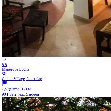
8.8
Mangrove Lodge
Chuini Village, Занзибар
До центра: 121 м
90 ₽
за 2 чел., 5 ночей