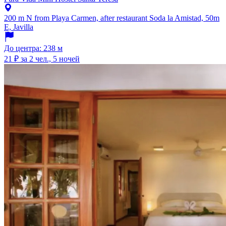
200 m N from Playa Carmen, after restaurant Soda la Amistad, 50m
E, Javilla
До центра: 238 м
21 ₽
за 2 чел., 5 ночей