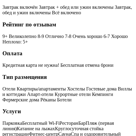
Завтрак включён
Завтрак + обед или ужин включены
Завтрак,
обед и ужин включены
Всё включено
Рейтинг по отзывам
9+ Великолепно
8-9 Отлично
7-8 Очень хорошо
6-7 Хорошо
Неплохо: 5+
Оплата
Кредитная карта не нужна!
Бесплатная отмена брони
Тип размещения
Отели
Квартиры/апартаменты
Хостелы
Гостевые дома
Виллы
и коттеджи
Апарт-отели
Курортные отели
Кемпинги
Фермерские дома
Рёканы
Ботели
Услуги
Парковка
Бесплатный Wi-Fi
Ресторан
Бар
Пляж (первая
линия)
Катание на лыжах
Круглосуточная стойка
регистрации
Фитнес-центр
Сауна
Спа и оздоровительный