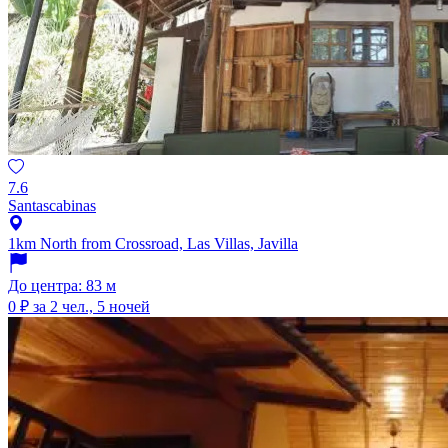
7.6
Santascabinas
1km North from Crossroad, Las Villas, Javilla
До центра: 83 м
0 ₽
за 2 чел., 5 ночей