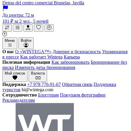
Detras del centro comercial Brunelas, Javilla
До центра: 72 м
101 ₽
за 2 чел., 5 ночей
Меню
Войти
О нас
О «WINTEGA™»
Доверие и безопасность
Упоминания
в прессе
Как работает Wintega
Карьера
Полезная информация
Как забронировать
Бронирование без
риска
Изменить даты бронирования
Мой список
Валюта
Поддержка
+7 978 776-91-67
Обратная связь
Поддержка
туристов
hi@wintega.com
Сотрудничество
Блоггерам
Покупаем фотографии
Рекламодателям