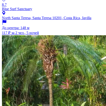
8.7
Blue Surf Sanctuary
North Santa Teresa, Santa Teresa 10201, Costa Rica, Javilla
До центра: 148 м
117 ₽
за 2 чел., 5 ночей