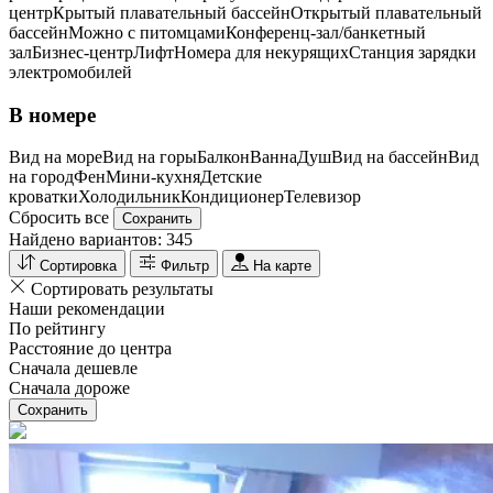
центр
Крытый плавательный бассейн
Открытый плавательный
бассейн
Можно с питомцами
Конференц-зал/банкетный
зал
Бизнес-центр
Лифт
Номера для некурящих
Cтанция зарядки
электромобилей
В номере
Вид на море
Вид на горы
Балкон
Ванна
Душ
Вид на бассейн
Вид
на город
Фен
Мини-кухня
Детские
кроватки
Холодильник
Кондиционер
Телевизор
Сбросить все
Сохранить
Найдено вариантов:
345
Сортировка
Фильтр
На карте
Сортировать результаты
Наши рекомендации
По рейтингу
Расстояние до центра
Сначала дешевле
Сначала дороже
Сохранить