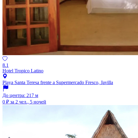
8.1
Hotel Tropico Latino
Playa Santa Teresa frente a Supermercado Fresco, Javilla
До центра: 217 м
0 ₽
за 2 чел., 5 ночей