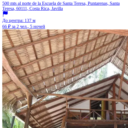
500 mts al norte de la Escuela de Santa Teresa, Puntarenas, Santa
Teresa, 60111, Costa Rica, Javilla
До центра: 137 м
66 ₽
за 2 чел., 5 ночей