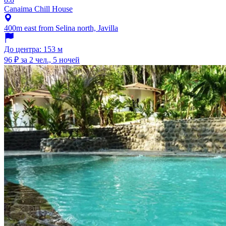
Canaima Chill House
400m east from Selina north, Javilla
До центра: 153 м
96 ₽
за 2 чел., 5 ночей