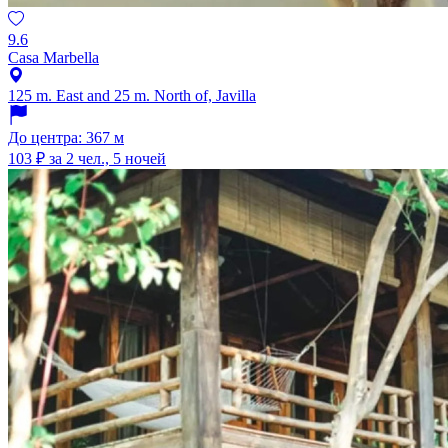
9.6
Casa Marbella
125 m. East and 25 m. North of, Javilla
До центра: 367 м
103 ₽
за 2 чел., 5 ночей