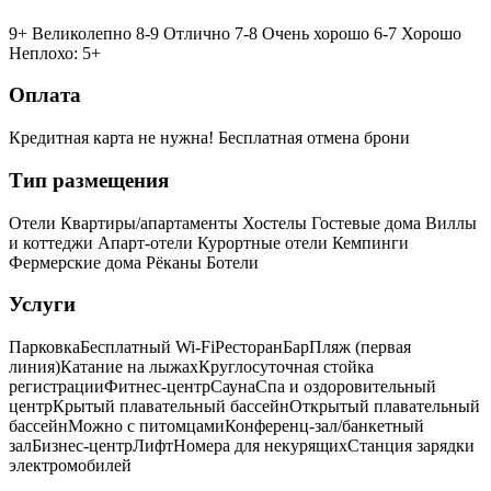
9+ Великолепно
8-9 Отлично
7-8 Очень хорошо
6-7 Хорошо
Неплохо: 5+
Оплата
Кредитная карта не нужна!
Бесплатная отмена брони
Тип размещения
Отели
Квартиры/апартаменты
Хостелы
Гостевые дома
Виллы
и коттеджи
Апарт-отели
Курортные отели
Кемпинги
Фермерские дома
Рёканы
Ботели
Услуги
Парковка
Бесплатный Wi-Fi
Ресторан
Бар
Пляж (первая
линия)
Катание на лыжах
Круглосуточная стойка
регистрации
Фитнес-центр
Сауна
Спа и оздоровительный
центр
Крытый плавательный бассейн
Открытый плавательный
бассейн
Можно с питомцами
Конференц-зал/банкетный
зал
Бизнес-центр
Лифт
Номера для некурящих
Cтанция зарядки
электромобилей