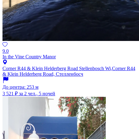
9.0
In the Vine Country Manor
Corner R44 & Klein Helderberg Road Stellenbosch Wi,Corner R44
& Klein Helderberg Road, Стелленбосч
До центра: 253 м
3 521 ₽
за 2 чел., 5 ночей