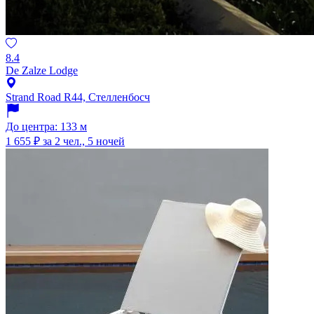
8.4
De Zalze Lodge
Strand Road R44, Стелленбосч
До центра: 133 м
1 655 ₽
за 2 чел., 5 ночей