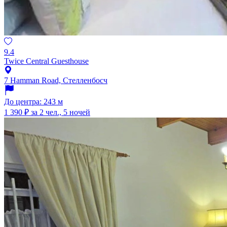
9.4
Twice Central Guesthouse
7 Hamman Road, Стелленбосч
До центра: 243 м
1 390 ₽
за 2 чел., 5 ночей