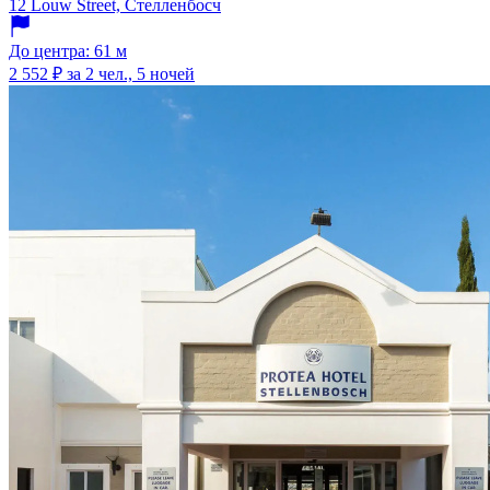
12 Louw Street, Стелленбосч
До центра: 61 м
2 552 ₽
за 2 чел., 5 ночей