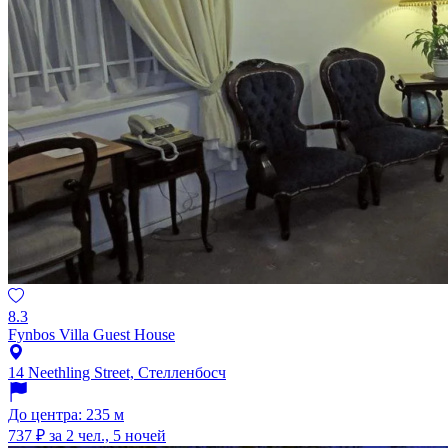
8.3
Fynbos Villa Guest House
14 Neethling Street, Стелленбосч
До центра: 235 м
737 ₽
за 2 чел., 5 ночей