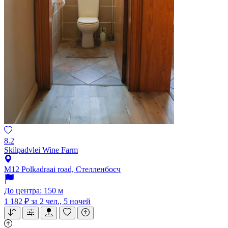
8.2
Skilpadvlei Wine Farm
M12 Polkadraai road, Стелленбосч
До центра: 150 м
1 182 ₽
за 2 чел., 5 ночей