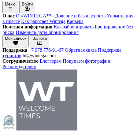
Меню
Войти
О нас
О «WINTEGA™»
Доверие и безопасность
Упоминания
в прессе
Как работает Wintega
Карьера
Полезная информация
Как забронировать
Бронирование без
риска
Изменить даты бронирования
Мой список
Валюта
Поддержка
+7 978 776-91-67
Обратная связь
Поддержка
туристов
hi@wintega.com
Сотрудничество
Блоггерам
Покупаем фотографии
Рекламодателям