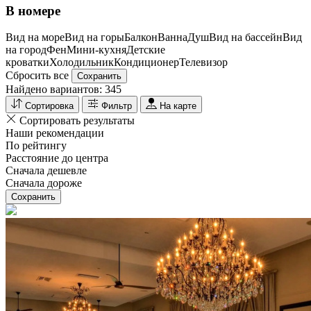
В номере
Вид на море
Вид на горы
Балкон
Ванна
Душ
Вид на бассейн
Вид
на город
Фен
Мини-кухня
Детские
кроватки
Холодильник
Кондиционер
Телевизор
Сбросить все
Сохранить
Найдено вариантов:
345
Сортировка
Фильтр
На карте
Сортировать результаты
Наши рекомендации
По рейтингу
Расстояние до центра
Сначала дешевле
Сначала дороже
Сохранить