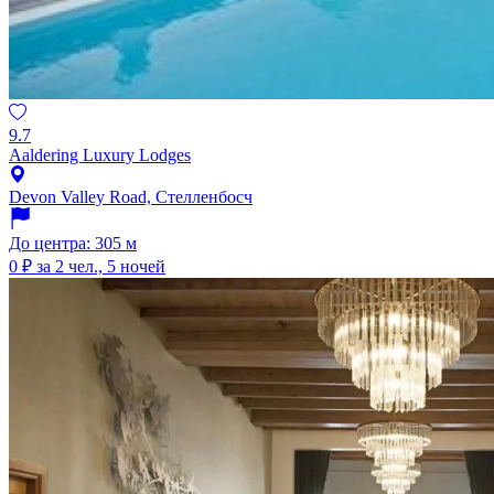
9.7
Aaldering Luxury Lodges
Devon Valley Road, Стелленбосч
До центра: 305 м
0 ₽
за 2 чел., 5 ночей