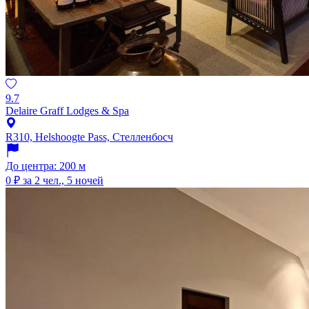
9.7
Delaire Graff Lodges & Spa
R310, Helshoogte Pass, Стелленбосч
До центра: 200 м
0 ₽
за 2 чел., 5 ночей