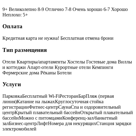
9+ Великолепно
8-9 Отлично
7-8 Очень хорошо
6-7 Хорошо
Неплохо: 5+
Оплата
Кредитная карта не нужна!
Бесплатная отмена брони
Тип размещения
Отели
Квартиры/апартаменты
Хостелы
Гостевые дома
Виллы
и коттеджи
Апарт-отели
Курортные отели
Кемпинги
Фермерские дома
Рёканы
Ботели
Услуги
Парковка
Бесплатный Wi-Fi
Ресторан
Бар
Пляж (первая
линия)
Катание на лыжах
Круглосуточная стойка
регистрации
Фитнес-центр
Сауна
Спа и оздоровительный
центр
Крытый плавательный бассейн
Открытый плавательный
бассейн
Можно с питомцами
Конференц-зал/банкетный
зал
Бизнес-центр
Лифт
Номера для некурящих
Cтанция зарядки
электромобилей