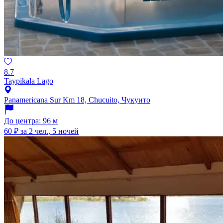
8.7
Taypikala Lago
Panamericana Sur Km 18, Chucuito, Чукуито
До центра: 96 м
60 ₽
за 2 чел., 5 ночей