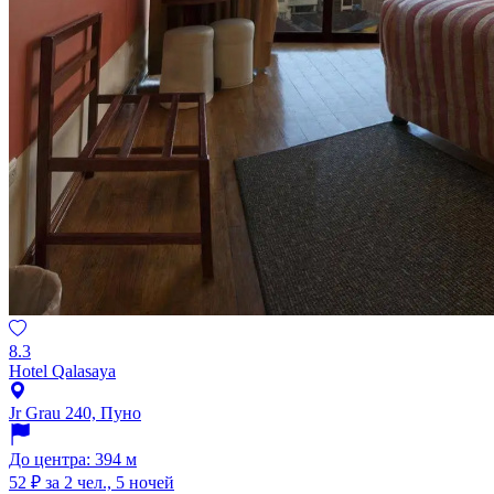
8.3
Hotel Qalasaya
Jr Grau 240, Пуно
До центра: 394 м
52 ₽
за 2 чел., 5 ночей