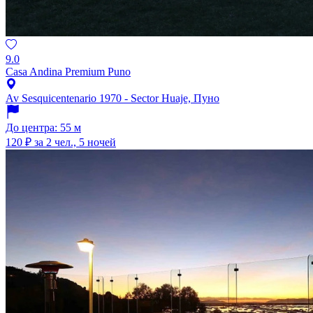
9.0
Casa Andina Premium Puno
Av Sesquicentenario 1970 - Sector Huaje, Пуно
До центра: 55 м
120 ₽
за 2 чел., 5 ночей