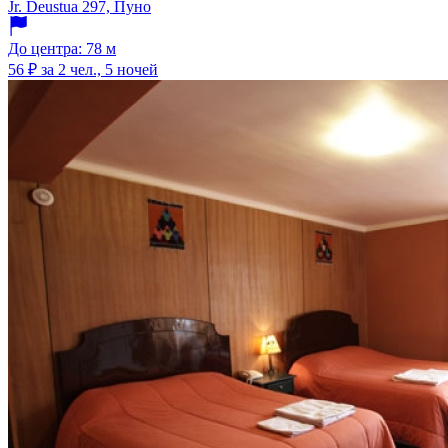
Jr. Deustua 297, Пуно
До центра: 78 м
56 ₽
за 2 чел., 5 ночей