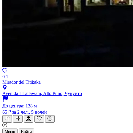
9.1
Mirador del Titikaka
Avenida LLallawani, Alto Puno, Чукуито
До центра: 138 м
65 ₽
за 2 чел., 5 ночей
Меню
Войти