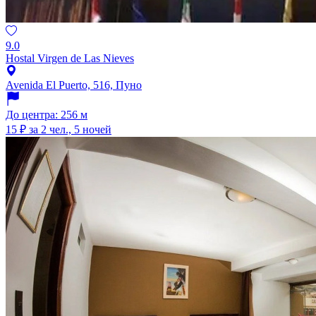
9.0
Hostal Virgen de Las Nieves
Avenida El Puerto, 516, Пуно
До центра: 256 м
15 ₽
за 2 чел., 5 ночей