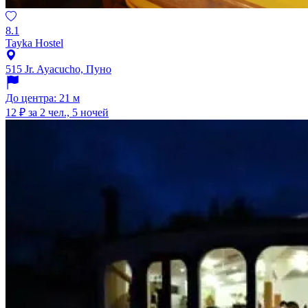
8.1
Tayka Hostel
515 Jr. Ayacucho, Пуно
До центра: 21 м
12 ₽
за 2 чел., 5 ночей