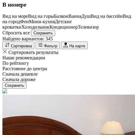
В номере
Вид на море
Вид на горы
Балкон
Ванна
Душ
Вид на бассейн
Вид
на город
Фен
Мини-кухня
Детские
кроватки
Холодильник
Кондиционер
Телевизор
Сбросить все
Сохранить
Найдено вариантов:
345
Сортировка
Фильтр
На карте
Сортировать результаты
Наши рекомендации
По рейтингу
Расстояние до центра
Сначала дешевле
Сначала дороже
Сохранить