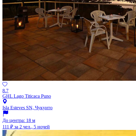
8.7
GHL Lago Titicaca Puno
Isla Esteves SN, Чукуито
До центра: 18 м
111 ₽
за 2 чел., 5 ночей