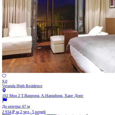
9.0
Veranda High Residence
192 Moo 2 T.Banpong, A.Hangdong, Ханг Донг
До центра: 67 м
2 934 ₽
за 2 чел., 5 ночей