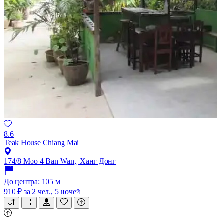
8.6
Teak House Chiang Mai
174/8 Moo 4 Ban Wan,, Ханг Донг
До центра: 105 м
910 ₽
за 2 чел., 5 ночей