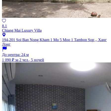
8.1
Chiang Mai Luxury Villa
194-201 Soi Ban Nong Kham 1 Mu 5 Moo 1 Tambon Sop ,, Ханг
Донг
До центра: 24 м
1 090 ₽
за 2 чел., 5 ночей