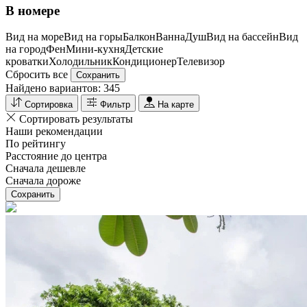
В номере
Вид на море
Вид на горы
Балкон
Ванна
Душ
Вид на бассейн
Вид
на город
Фен
Мини-кухня
Детские
кроватки
Холодильник
Кондиционер
Телевизор
Сбросить все
Сохранить
Найдено вариантов:
345
Сортировка
Фильтр
На карте
Сортировать результаты
Наши рекомендации
По рейтингу
Расстояние до центра
Сначала дешевле
Сначала дороже
Сохранить