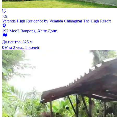
7.9
Veranda High Residence by Veranda Chiangmai The High Resort
192 Moo2 Banpong, Ханг Донг
До центра: 325 м
0 ₽
за 2 чел., 5 ночей