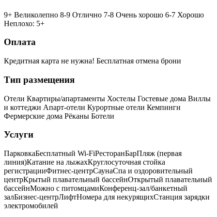
9+ Великолепно
8-9 Отлично
7-8 Очень хорошо
6-7 Хорошо
Неплохо: 5+
Оплата
Кредитная карта не нужна!
Бесплатная отмена брони
Тип размещения
Отели
Квартиры/апартаменты
Хостелы
Гостевые дома
Виллы
и коттеджи
Апарт-отели
Курортные отели
Кемпинги
Фермерские дома
Рёканы
Ботели
Услуги
Парковка
Бесплатный Wi-Fi
Ресторан
Бар
Пляж (первая
линия)
Катание на лыжах
Круглосуточная стойка
регистрации
Фитнес-центр
Сауна
Спа и оздоровительный
центр
Крытый плавательный бассейн
Открытый плавательный
бассейн
Можно с питомцами
Конференц-зал/банкетный
зал
Бизнес-центр
Лифт
Номера для некурящих
Cтанция зарядки
электромобилей