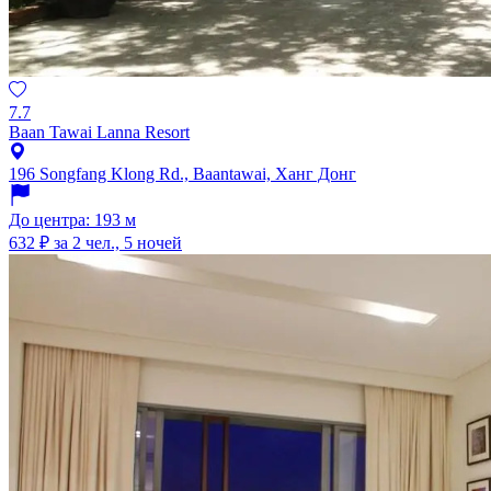
7.7
Baan Tawai Lanna Resort
196 Songfang Klong Rd., Baantawai, Ханг Донг
До центра: 193 м
632 ₽
за 2 чел., 5 ночей