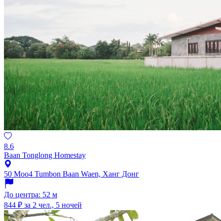
8.6
Baan Tonglong Homestay
50 Moo4 Tumbon Baan Waen, Ханг Донг
До центра: 52 м
844 ₽
за 2 чел., 5 ночей