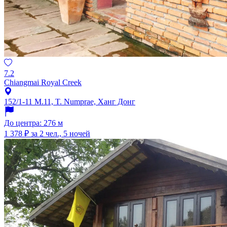
7.2
Chiangmai Royal Creek
152/1-11 M.11, T. Numprae, Ханг Донг
До центра: 276 м
1 378 ₽
за 2 чел., 5 ночей