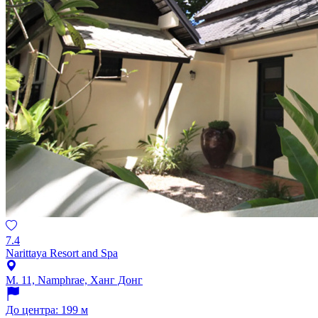
7.4
Narittaya Resort and Spa
M. 11, Namphrae, Ханг Донг
До центра: 199 м