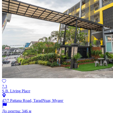
7.3
S.B. Living Place
47/7 Pattana Road, TaradNuar, Муанг
До центра: 346 м