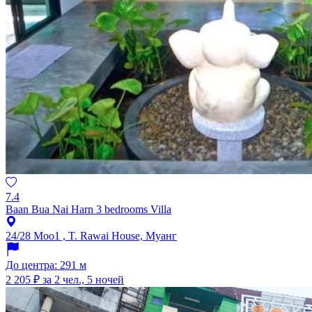
7.4
Baan Bua Nai Harn 3 bedrooms Villa
24/28 Moo1 , T. Rawai House, Муанг
До центра: 291 м
2 205 ₽
за 2 чел., 5 ночей