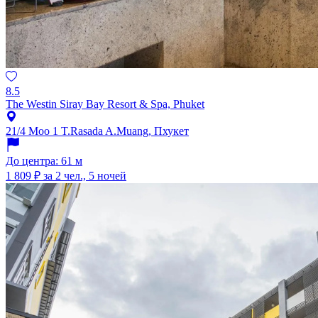
8.5
The Westin Siray Bay Resort & Spa, Phuket
21/4 Moo 1 T.Rasada A.Muang, Пхукет
До центра: 61 м
1 809 ₽
за 2 чел., 5 ночей