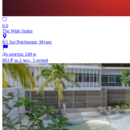
8.0
The Wide Suites
8/1 Soi Petchngam, Муанг
До центра: 249 м
863 ₽
за 2 чел., 5 ночей