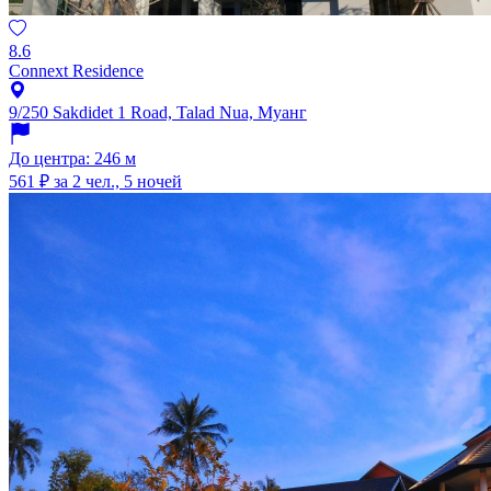
8.6
Connext Residence
9/250 Sakdidet 1 Road, Talad Nua, Муанг
До центра: 246 м
561 ₽
за 2 чел., 5 ночей