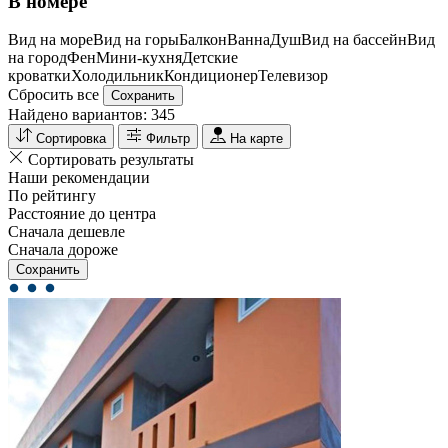
В номере
Вид на море
Вид на горы
Балкон
Ванна
Душ
Вид на бассейн
Вид
на город
Фен
Мини-кухня
Детские
кроватки
Холодильник
Кондиционер
Телевизор
Сбросить все
Сохранить
Найдено вариантов:
345
Сортировка
Фильтр
На карте
Сортировать результаты
Наши рекомендации
По рейтингу
Расстояние до центра
Сначала дешевле
Сначала дороже
Сохранить