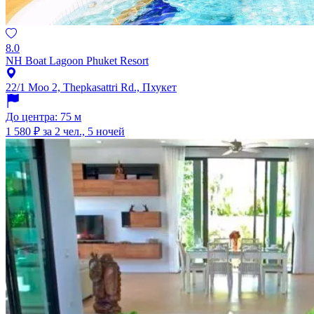
8.0
NH Boat Lagoon Phuket Resort
22/1 Moo 2, Thepkasattri Rd., Пхукет
До центра: 75 м
1 580 ₽
за 2 чел., 5 ночей