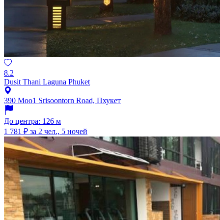
8.2
Dusit Thani Laguna Phuket
390 Moo1 Srisoontorn Road, Пхукет
До центра: 126 м
1 781 ₽
за 2 чел., 5 ночей