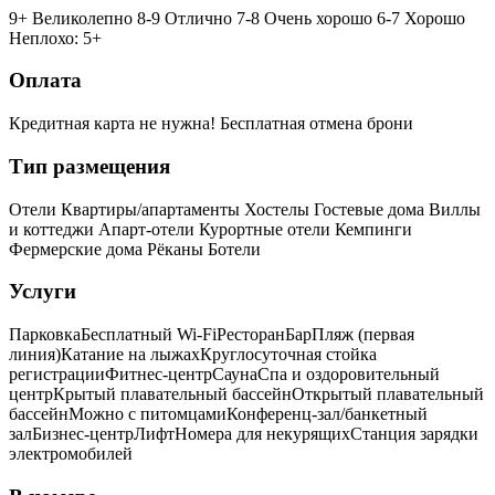
9+ Великолепно
8-9 Отлично
7-8 Очень хорошо
6-7 Хорошо
Неплохо: 5+
Оплата
Кредитная карта не нужна!
Бесплатная отмена брони
Тип размещения
Отели
Квартиры/апартаменты
Хостелы
Гостевые дома
Виллы
и коттеджи
Апарт-отели
Курортные отели
Кемпинги
Фермерские дома
Рёканы
Ботели
Услуги
Парковка
Бесплатный Wi-Fi
Ресторан
Бар
Пляж (первая
линия)
Катание на лыжах
Круглосуточная стойка
регистрации
Фитнес-центр
Сауна
Спа и оздоровительный
центр
Крытый плавательный бассейн
Открытый плавательный
бассейн
Можно с питомцами
Конференц-зал/банкетный
зал
Бизнес-центр
Лифт
Номера для некурящих
Cтанция зарядки
электромобилей