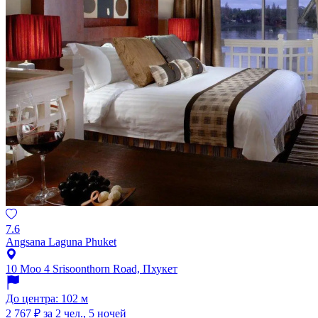
7.6
Angsana Laguna Phuket
10 Moo 4 Srisoonthorn Road, Пхукет
До центра: 102 м
2 767 ₽
за 2 чел., 5 ночей