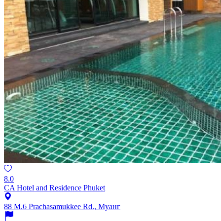
8.0
CA Hotel and Residence Phuket
88 M.6 Prachasamukkee Rd., Муанг