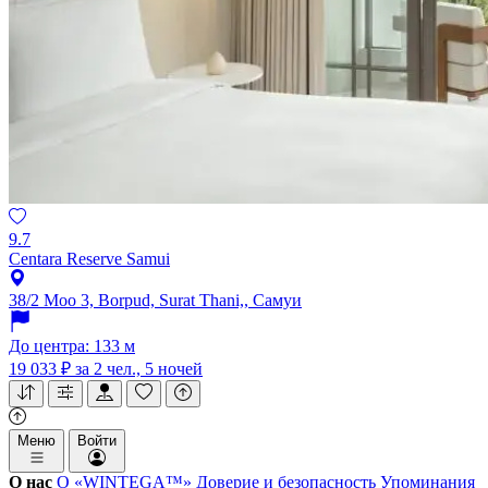
9.7
Centara Reserve Samui
38/2 Moo 3, Borpud, Surat Thani,, Самуи
До центра: 133 м
19 033 ₽
за 2 чел., 5 ночей
Меню
Войти
О нас
О «WINTEGA™»
Доверие и безопасность
Упоминания