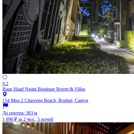
9.2
Baan Haad Ngam Boutique Resort & Villas
154 Moo 2 Chaweng Beach, Bophut, Самуи
До центра: 383 м
1 890 ₽
за 2 чел., 5 ночей