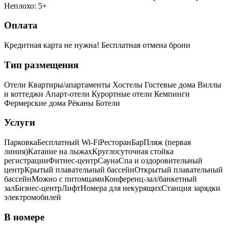
Неплохо: 5+
Оплата
Кредитная карта не нужна!
Бесплатная отмена брони
Тип размещения
Отели
Квартиры/апартаменты
Хостелы
Гостевые дома
Виллы
и коттеджи
Апарт-отели
Курортные отели
Кемпинги
Фермерские дома
Рёканы
Ботели
Услуги
Парковка
Бесплатный Wi-Fi
Ресторан
Бар
Пляж (первая
линия)
Катание на лыжах
Круглосуточная стойка
регистрации
Фитнес-центр
Сауна
Спа и оздоровительный
центр
Крытый плавательный бассейн
Открытый плавательный
бассейн
Можно с питомцами
Конференц-зал/банкетный
зал
Бизнес-центр
Лифт
Номера для некурящих
Cтанция зарядки
электромобилей
В номере