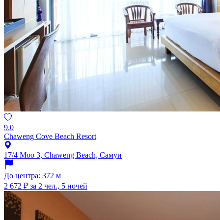
9.0
Chaweng Cove Beach Resort
17/4 Moo 3, Chaweng Beach, Самуи
До центра: 372 м
2 672 ₽
за 2 чел., 5 ночей