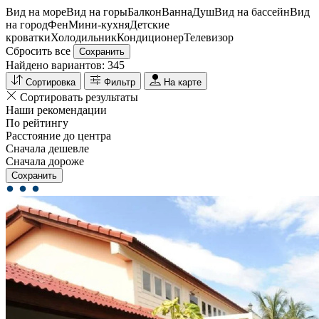
Вид на море
Вид на горы
Балкон
Ванна
Душ
Вид на бассейн
Вид
на город
Фен
Мини-кухня
Детские
кроватки
Холодильник
Кондиционер
Телевизор
Сбросить все
Сохранить
Найдено вариантов:
345
Сортировка
Фильтр
На карте
Сортировать результаты
Наши рекомендации
По рейтингу
Расстояние до центра
Сначала дешевле
Сначала дороже
Сохранить