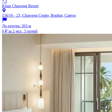
7.3
Khun Chaweng Resort
156/16 - 23, Chaweng Center, Bophut, Самуи
До центра: 203 м
0 ₽
за 2 чел., 5 ночей