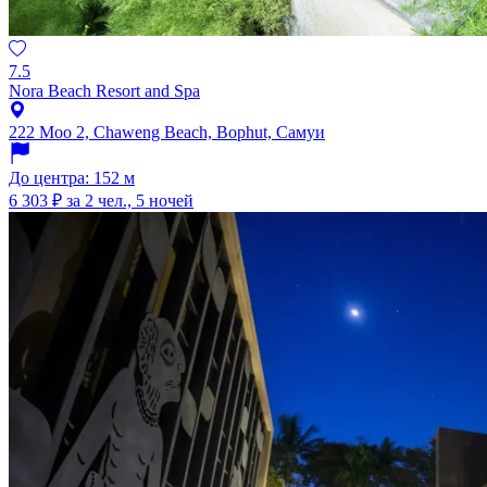
7.5
Nora Beach Resort and Spa
222 Moo 2, Chaweng Beach, Bophut, Самуи
До центра: 152 м
6 303 ₽
за 2 чел., 5 ночей