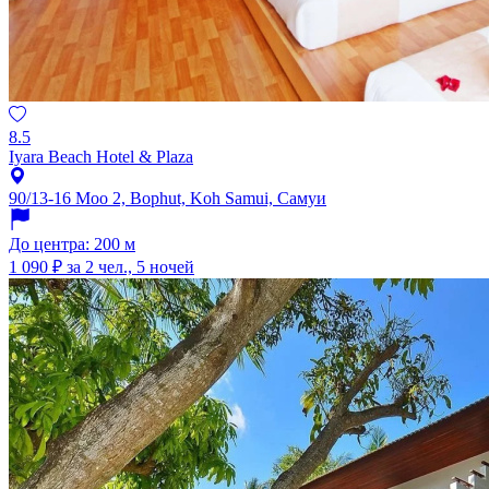
8.5
Iyara Beach Hotel & Plaza
90/13-16 Moo 2, Bophut, Koh Samui, Самуи
До центра: 200 м
1 090 ₽
за 2 чел., 5 ночей