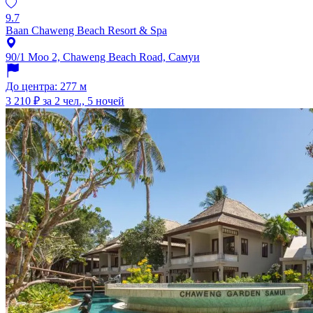
9.7
Baan Chaweng Beach Resort & Spa
90/1 Moo 2, Chaweng Beach Road, Самуи
До центра: 277 м
3 210 ₽
за 2 чел., 5 ночей