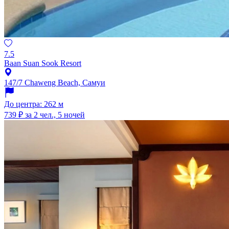
7.5
Baan Suan Sook Resort
147/7 Chaweng Beach, Самуи
До центра: 262 м
739 ₽
за 2 чел., 5 ночей