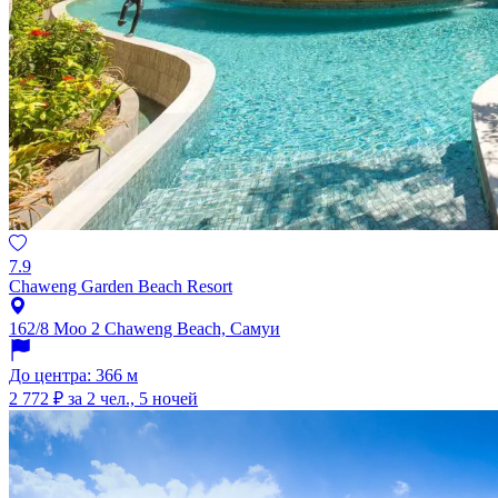
7.9
Chaweng Garden Beach Resort
162/8 Moo 2 Chaweng Beach, Самуи
До центра: 366 м
2 772 ₽
за 2 чел., 5 ночей