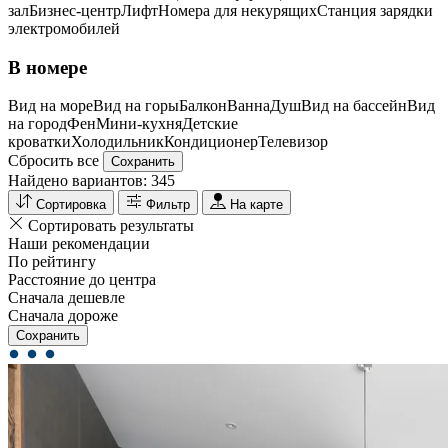
зал
Бизнес-центр
Лифт
Номера для некурящих
Cтанция зарядки
электромобилей
В номере
Вид на море
Вид на горы
Балкон
Ванна
Душ
Вид на бассейн
Вид
на город
Фен
Мини-кухня
Детские
кроватки
Холодильник
Кондиционер
Телевизор
Сбросить все
Сохранить
Найдено вариантов:
345
Сортировка
Фильтр
На карте
Сортировать результаты
Наши рекомендации
По рейтингу
Расстояние до центра
Сначала дешевле
Сначала дороже
Сохранить