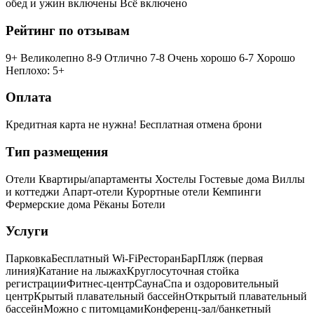
обед и ужин включены
Всё включено
Рейтинг по отзывам
9+ Великолепно
8-9 Отлично
7-8 Очень хорошо
6-7 Хорошо
Неплохо: 5+
Оплата
Кредитная карта не нужна!
Бесплатная отмена брони
Тип размещения
Отели
Квартиры/апартаменты
Хостелы
Гостевые дома
Виллы
и коттеджи
Апарт-отели
Курортные отели
Кемпинги
Фермерские дома
Рёканы
Ботели
Услуги
Парковка
Бесплатный Wi-Fi
Ресторан
Бар
Пляж (первая
линия)
Катание на лыжах
Круглосуточная стойка
регистрации
Фитнес-центр
Сауна
Спа и оздоровительный
центр
Крытый плавательный бассейн
Открытый плавательный
бассейн
Можно с питомцами
Конференц-зал/банкетный