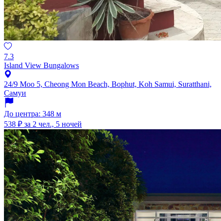
7.3
Island View Bungalows
24/9 Moo 5, Cheong Mon Beach, Bophut, Koh Samui, Suratthani,
Самуи
До центра: 348 м
538 ₽
за 2 чел., 5 ночей