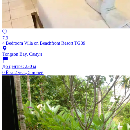
7.9
4 Bedroom Villa on Beachfront Resort TG39
Tongson Bay, Самуи
До центра: 230 м
0 ₽
за 2 чел., 5 ночей