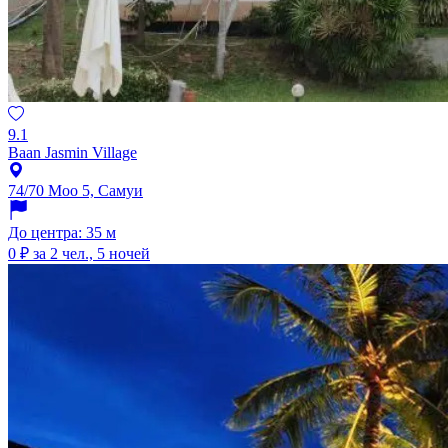
9.1
Baan Jasmin Village
74/70 Moo 5, Самуи
До центра: 35 м
0 ₽
за 2 чел., 5 ночей