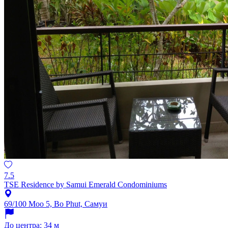
7.5
TSE Residence by Samui Emerald Condominiums
69/100 Moo 5, Bo Phut, Самуи
До центра: 34 м