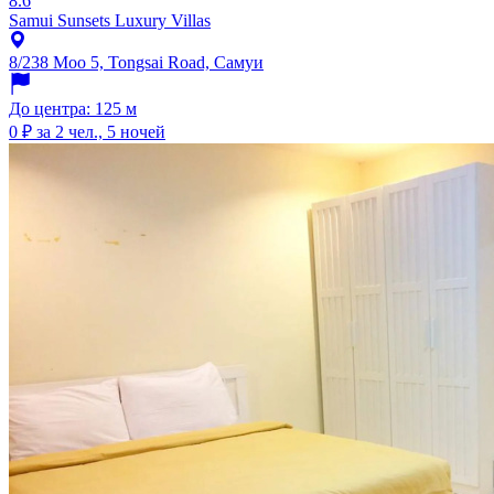
8.6
Samui Sunsets Luxury Villas
8/238 Moo 5, Tongsai Road, Самуи
До центра: 125 м
0 ₽
за 2 чел., 5 ночей