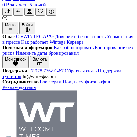
0 ₽
за 2 чел., 5 ночей
Меню
Войти
О нас
О «WINTEGA™»
Доверие и безопасность
Упоминания
в прессе
Как работает Wintega
Карьера
Полезная информация
Как забронировать
Бронирование без
риска
Изменить даты бронирования
Мой список
Валюта
Поддержка
+7 978 776-91-67
Обратная связь
Поддержка
туристов
hi@wintega.com
Сотрудничество
Блоггерам
Покупаем фотографии
Рекламодателям