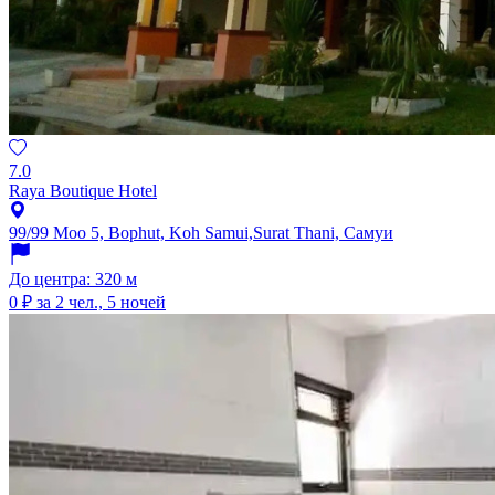
7.0
Raya Boutique Hotel
99/99 Moo 5, Bophut, Koh Samui,Surat Thani, Самуи
До центра: 320 м
0 ₽
за 2 чел., 5 ночей