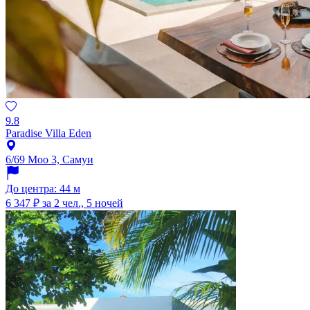
9.8
Paradise Villa Eden
6/69 Moo 3, Самуи
До центра: 44 м
6 347 ₽
за 2 чел., 5 ночей