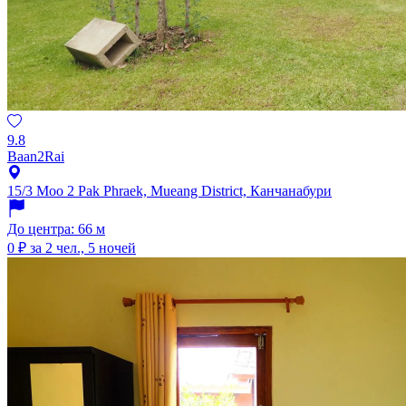
9.8
Baan2Rai
15/3 Moo 2 Pak Phraek, Mueang District, Канчанабури
До центра: 66 м
0 ₽
за 2 чел., 5 ночей