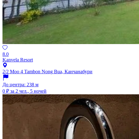
8.0
Kanvela Resort
2/2 Moo 4 Tambon Nong Bua, Канчанабури
До центра: 238 м
0 ₽
за 2 чел., 5 ночей