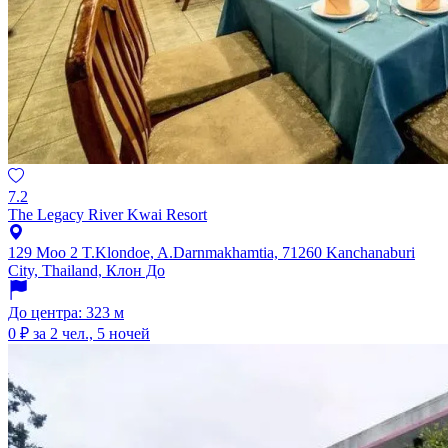
7.2
The Legacy River Kwai Resort
129 Moo 2 T.Klondoe, A.Darnmakhamtia, 71260 Kanchanaburi
City, Thailand, Клон До
До центра: 323 м
0 ₽
за 2 чел., 5 ночей