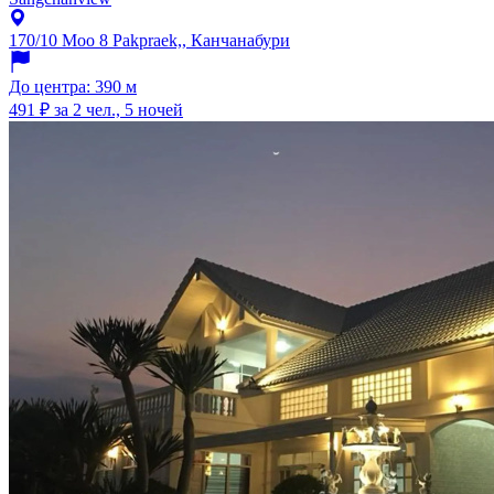
170/10 Moo 8 Pakpraek,, Канчанабури
До центра: 390 м
491 ₽
за 2 чел., 5 ночей