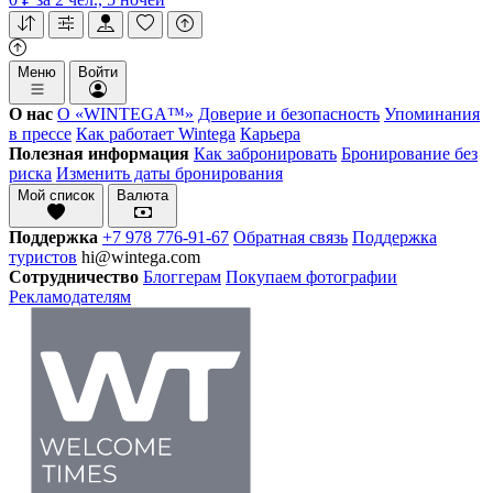
Меню
Войти
О нас
О «WINTEGA™»
Доверие и безопасность
Упоминания
в прессе
Как работает Wintega
Карьера
Полезная информация
Как забронировать
Бронирование без
риска
Изменить даты бронирования
Мой список
Валюта
Поддержка
+7 978 776-91-67
Обратная связь
Поддержка
туристов
hi@wintega.com
Сотрудничество
Блоггерам
Покупаем фотографии
Рекламодателям