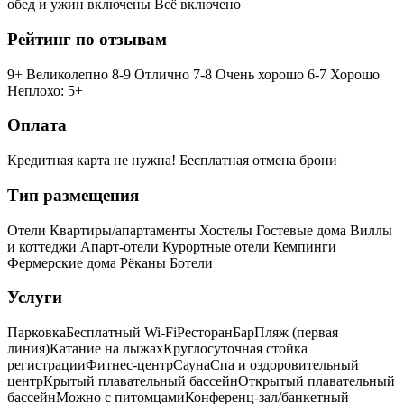
обед и ужин включены
Всё включено
Рейтинг по отзывам
9+ Великолепно
8-9 Отлично
7-8 Очень хорошо
6-7 Хорошо
Неплохо: 5+
Оплата
Кредитная карта не нужна!
Бесплатная отмена брони
Тип размещения
Отели
Квартиры/апартаменты
Хостелы
Гостевые дома
Виллы
и коттеджи
Апарт-отели
Курортные отели
Кемпинги
Фермерские дома
Рёканы
Ботели
Услуги
Парковка
Бесплатный Wi-Fi
Ресторан
Бар
Пляж (первая
линия)
Катание на лыжах
Круглосуточная стойка
регистрации
Фитнес-центр
Сауна
Спа и оздоровительный
центр
Крытый плавательный бассейн
Открытый плавательный
бассейн
Можно с питомцами
Конференц-зал/банкетный