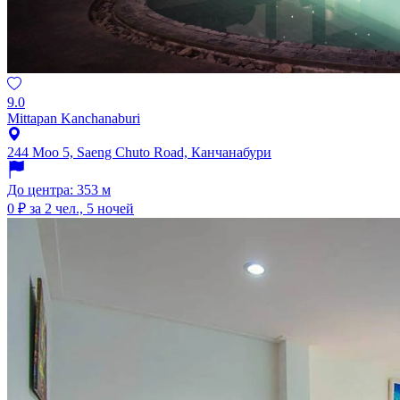
9.0
Mittapan Kanchanaburi
244 Moo 5, Saeng Chuto Road, Канчанабури
До центра: 353 м
0 ₽
за 2 чел., 5 ночей