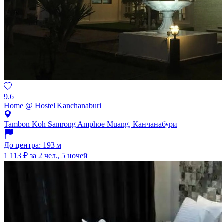
9.6
Home @ Hostel Kanchanaburi
Tambon Koh Samrong Amphoe Muang, Канчанабури
До центра: 193 м
1 113 ₽
за 2 чел., 5 ночей