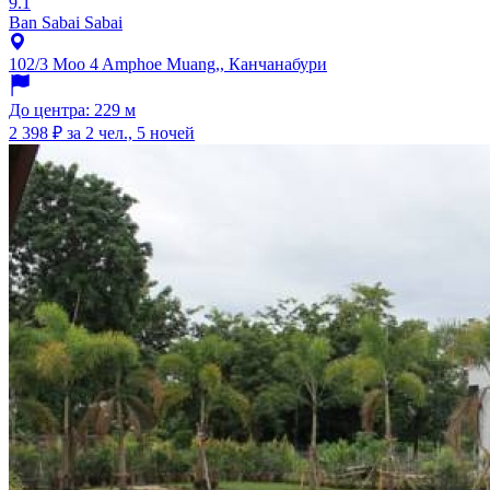
9.1
Ban Sabai Sabai
102/3 Moo 4 Amphoe Muang,, Канчанабури
До центра: 229 м
2 398 ₽
за 2 чел., 5 ночей