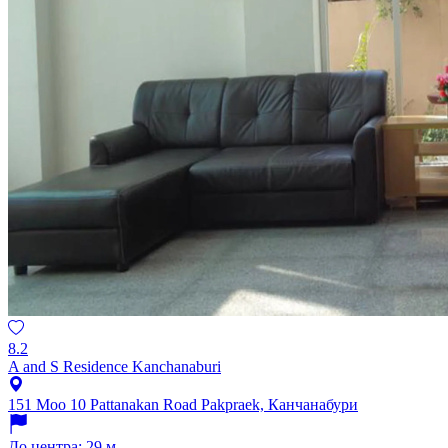
8.2
A and S Residence Kanchanaburi
151 Moo 10 Pattanakan Road Pakpraek, Канчанабури
До центра: 29 м