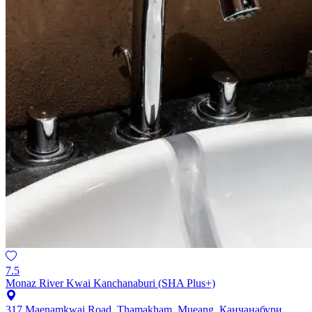
7.5
Monaz River Kwai Kanchanaburi (SHA Plus+)
317 Maenamkwai Road, Thamakham, Mueang, Канчанабури