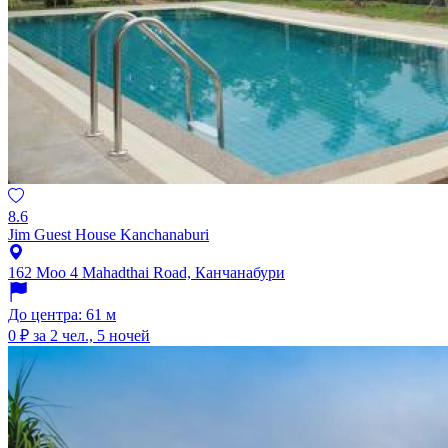
8.6
Jim Guest House Kanchanaburi
162 Moo 4 Mahadthai Road, Канчанабури
До центра: 61 м
0 ₽
за 2 чел., 5 ночей