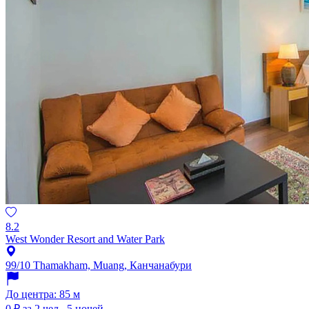
8.2
West Wonder Resort and Water Park
99/10 Thamakham, Muang, Канчанабури
До центра: 85 м
0 ₽
за 2 чел., 5 ночей