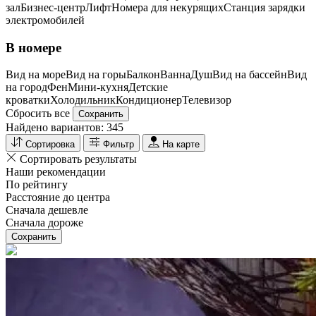
зал
Бизнес-центр
Лифт
Номера для некурящих
Cтанция зарядки
электромобилей
В номере
Вид на море
Вид на горы
Балкон
Ванна
Душ
Вид на бассейн
Вид
на город
Фен
Мини-кухня
Детские
кроватки
Холодильник
Кондиционер
Телевизор
Сбросить все
Сохранить
Найдено вариантов:
345
Сортировка
Фильтр
На карте
Сортировать результаты
Наши рекомендации
По рейтингу
Расстояние до центра
Сначала дешевле
Сначала дороже
Сохранить