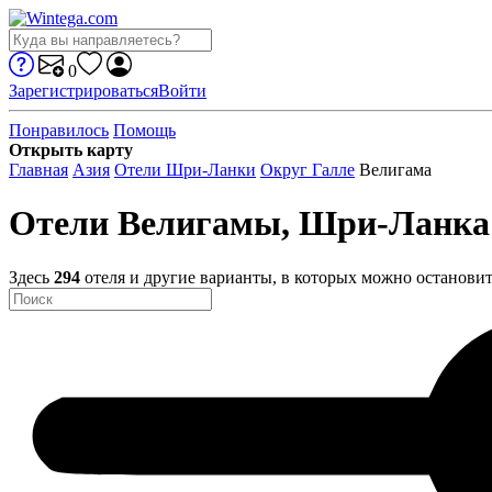
0
Зарегистрироваться
Войти
Понравилось
Помощь
Открыть карту
Главная
Азия
Отели Шри-Ланки
Округ Галле
Велигама
Отели Велигамы, Шри-Ланк
Здесь
294
отеля и другие варианты, в которых можно остановит