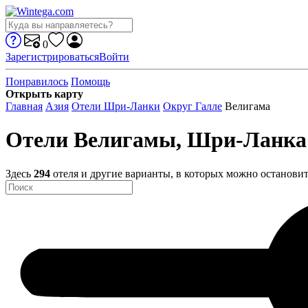
0
Зарегистрироваться
Войти
Понравилось
Помощь
Открыть карту
Главная
Азия
Отели Шри-Ланки
Округ Галле
Велигама
Отели Велигамы, Шри-Ланк
Здесь
294
отеля и другие варианты, в которых можно остановит