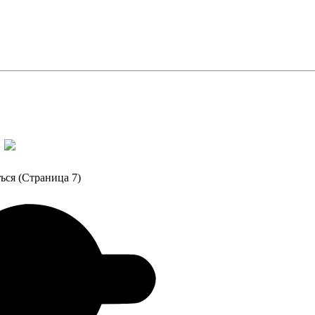
а
ься (Страница 7)