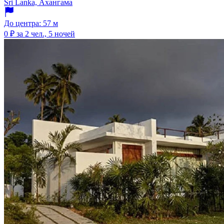
Sri Lanka, Ахангама
До центра: 57 м
0 ₽
за 2 чел., 5 ночей