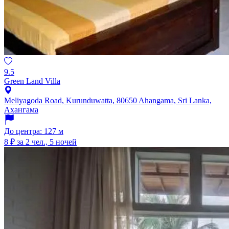
9.5
Green Land Villa
Meliyagoda Road, Kurunduwatta, 80650 Ahangama, Sri Lanka,
Ахангама
До центра: 127 м
8 ₽
за 2 чел., 5 ночей