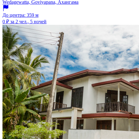
Wedagewatta, Goviyapana, Ахангама
До центра: 359 м
0 ₽
за 2 чел., 5 ночей