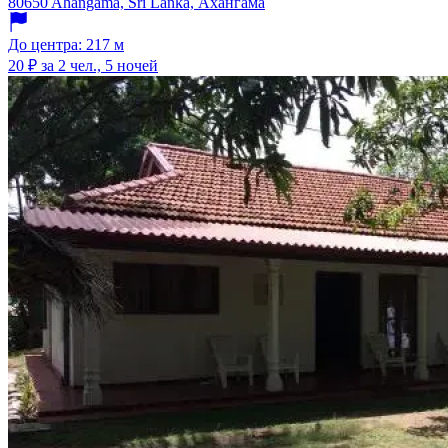
80650 Ahangama, Sri Lanka, Ахангама
До центра: 217 м
20 ₽
за 2 чел., 5 ночей