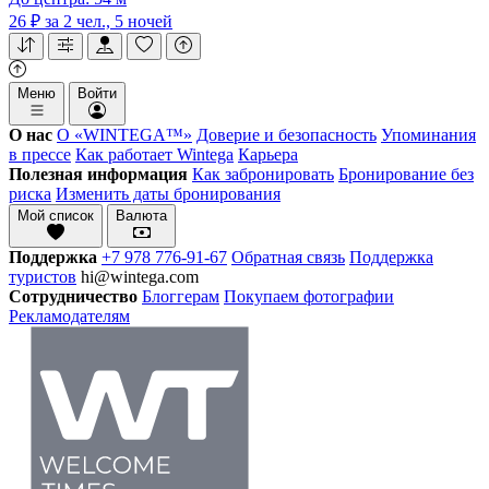
26 ₽
за 2 чел., 5 ночей
Меню
Войти
О нас
О «WINTEGA™»
Доверие и безопасность
Упоминания
в прессе
Как работает Wintega
Карьера
Полезная информация
Как забронировать
Бронирование без
риска
Изменить даты бронирования
Мой список
Валюта
Поддержка
+7 978 776-91-67
Обратная связь
Поддержка
туристов
hi@wintega.com
Сотрудничество
Блоггерам
Покупаем фотографии
Рекламодателям