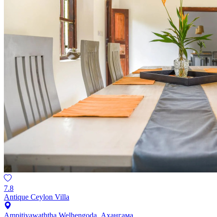
7.8
Antique Ceylon Villa
Ampitiyawaththa Welhengoda, Ахангама