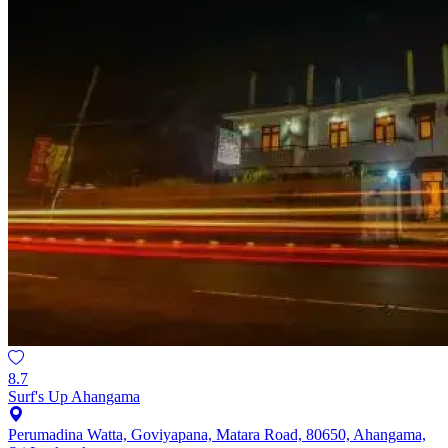
8.7
Surf's Up Ahangama
Perumadina Watta, Goviyapana, Matara Road, 80650, Ahangama,