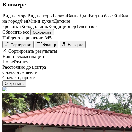
В номере
Вид на море
Вид на горы
Балкон
Ванна
Душ
Вид на бассейн
Вид
на город
Фен
Мини-кухня
Детские
кроватки
Холодильник
Кондиционер
Телевизор
Сбросить все
Сохранить
Найдено вариантов:
345
Сортировка
Фильтр
На карте
Сортировать результаты
Наши рекомендации
По рейтингу
Расстояние до центра
Сначала дешевле
Сначала дороже
Сохранить