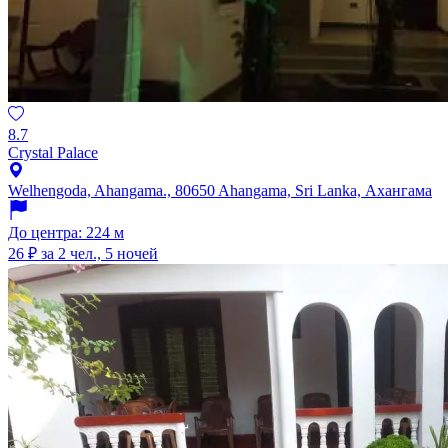
8.7
Crystal Palace
Welhengoda, Ahangama., 80650 Ahangama, Sri Lanka, Ахангама
До центра: 224 м
26 ₽
за 2 чел., 5 ночей