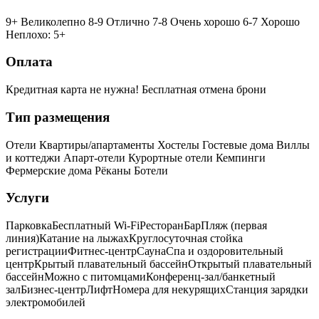
9+ Великолепно
8-9 Отлично
7-8 Очень хорошо
6-7 Хорошо
Неплохо: 5+
Оплата
Кредитная карта не нужна!
Бесплатная отмена брони
Тип размещения
Отели
Квартиры/апартаменты
Хостелы
Гостевые дома
Виллы
и коттеджи
Апарт-отели
Курортные отели
Кемпинги
Фермерские дома
Рёканы
Ботели
Услуги
Парковка
Бесплатный Wi-Fi
Ресторан
Бар
Пляж (первая
линия)
Катание на лыжах
Круглосуточная стойка
регистрации
Фитнес-центр
Сауна
Спа и оздоровительный
центр
Крытый плавательный бассейн
Открытый плавательный
бассейн
Можно с питомцами
Конференц-зал/банкетный
зал
Бизнес-центр
Лифт
Номера для некурящих
Cтанция зарядки
электромобилей