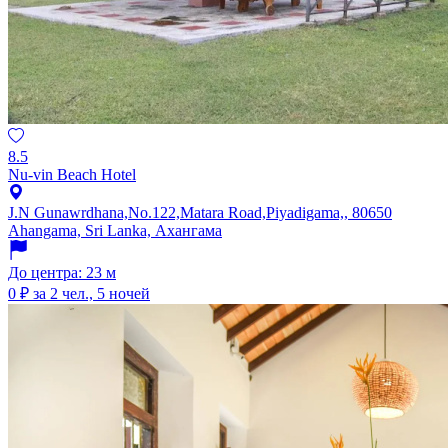
8.5
Nu-vin Beach Hotel
J.N Gunawrdhana,No.122,Matara Road,Piyadigama,, 80650
Ahangama, Sri Lanka, Ахангама
До центра: 23 м
0 ₽
за 2 чел., 5 ночей