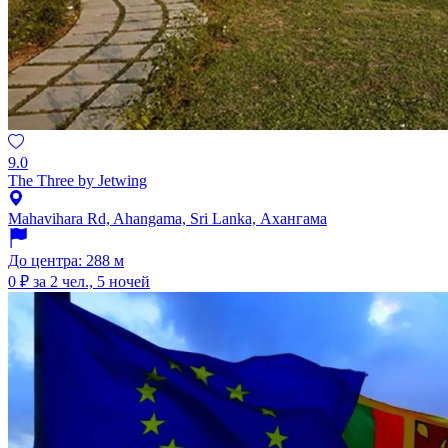
9.0
The Three by Jetwing
Mahavihara Rd, Ahangama, Sri Lanka, Ахангама
До центра: 288 м
0 ₽
за 2 чел., 5 ночей