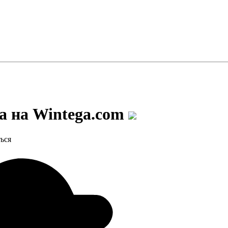
а на Wintega.com
ься