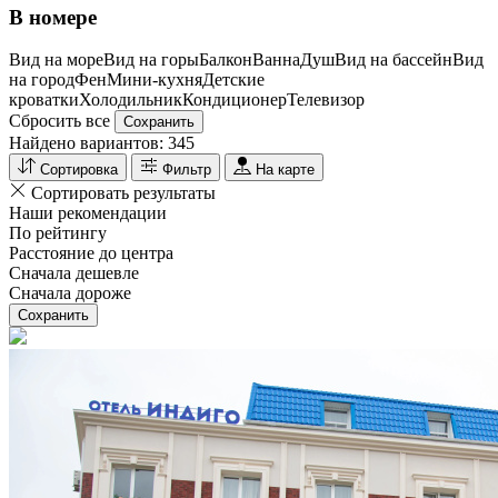
В номере
Вид на море
Вид на горы
Балкон
Ванна
Душ
Вид на бассейн
Вид
на город
Фен
Мини-кухня
Детские
кроватки
Холодильник
Кондиционер
Телевизор
Сбросить все
Сохранить
Найдено вариантов:
345
Сортировка
Фильтр
На карте
Сортировать результаты
Наши рекомендации
По рейтингу
Расстояние до центра
Сначала дешевле
Сначала дороже
Сохранить