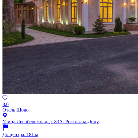
8.0
Отель Шодо
Улица Левобережная, д. 83А, Ростов-на-Дону
До центра: 181 м