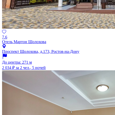
7.6
Отель Мартон Шолохова
Проспект Шолохова, д.173, Ростов-на-Дону
До центра: 271 м
2 034 ₽
за 2 чел., 5 ночей