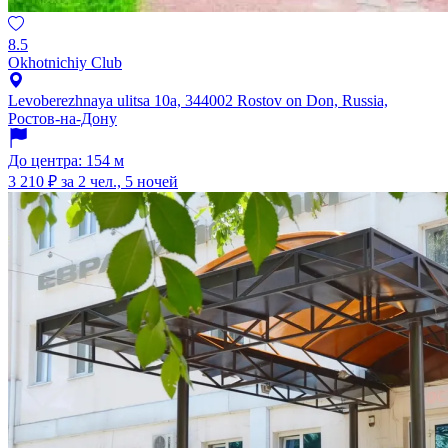
8.5
Okhotnichiy Club
Levoberezhnaya ulitsa 10а, 344002 Rostov on Don, Russia,
Ростов-на-Дону
До центра: 154 м
3 210 ₽
за 2 чел., 5 ночей