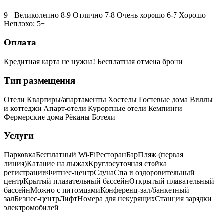
9+ Великолепно
8-9 Отлично
7-8 Очень хорошо
6-7 Хорошо
Неплохо: 5+
Оплата
Кредитная карта не нужна!
Бесплатная отмена брони
Тип размещения
Отели
Квартиры/апартаменты
Хостелы
Гостевые дома
Виллы
и коттеджи
Апарт-отели
Курортные отели
Кемпинги
Фермерские дома
Рёканы
Ботели
Услуги
Парковка
Бесплатный Wi-Fi
Ресторан
Бар
Пляж (первая
линия)
Катание на лыжах
Круглосуточная стойка
регистрации
Фитнес-центр
Сауна
Спа и оздоровительный
центр
Крытый плавательный бассейн
Открытый плавательный
бассейн
Можно с питомцами
Конференц-зал/банкетный
зал
Бизнес-центр
Лифт
Номера для некурящих
Cтанция зарядки
электромобилей