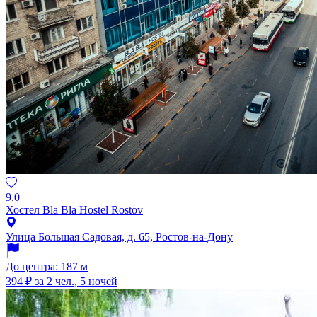
9.0
Хостел Bla Bla Hostel Rostov
Улица Большая Садовая, д. 65, Ростов-на-Дону
До центра: 187 м
394 ₽
за 2 чел., 5 ночей