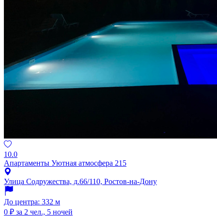
10.0
Апартаменты Уютная атмосфера 215
Улица Содружества, д.66/110, Ростов-на-Дону
До центра: 332 м
0 ₽
за 2 чел., 5 ночей