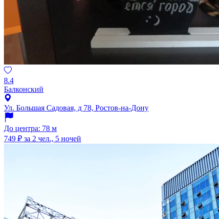
8.4
Балконский
Ул. Большая Садовая, д 78, Ростов-на-Дону
До центра: 78 м
749 ₽
за 2 чел., 5 ночей