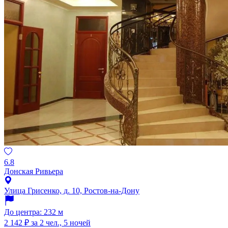
6.8
Донская Ривьера
Улица Грисенко, д. 10, Ростов-на-Дону
До центра: 232 м
2 142 ₽
за 2 чел., 5 ночей