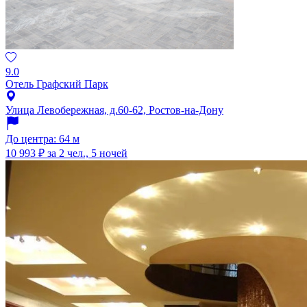
9.0
Отель Графский Парк
Улица Левобережная, д.60-62, Ростов-на-Дону
До центра: 64 м
10 993 ₽
за 2 чел., 5 ночей