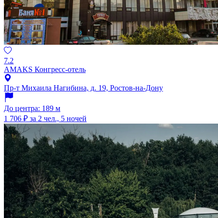
7.2
AMAKS Конгресс-отель
Пр-т Михаила Нагибина, д. 19, Ростов-на-Дону
До центра: 189 м
1 706 ₽
за 2 чел., 5 ночей