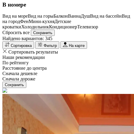
В номере
Вид на море
Вид на горы
Балкон
Ванна
Душ
Вид на бассейн
Вид
на город
Фен
Мини-кухня
Детские
кроватки
Холодильник
Кондиционер
Телевизор
Сбросить все
Сохранить
Найдено вариантов:
345
Сортировка
Фильтр
На карте
Сортировать результаты
Наши рекомендации
По рейтингу
Расстояние до центра
Сначала дешевле
Сначала дороже
Сохранить