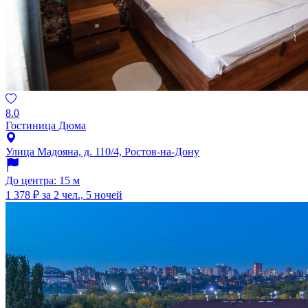
8.0
Гостиница Дюма
Улица Мадояна, д. 110/4, Ростов-на-Дону
До центра: 15 м
1 378 ₽
за 2 чел., 5 ночей