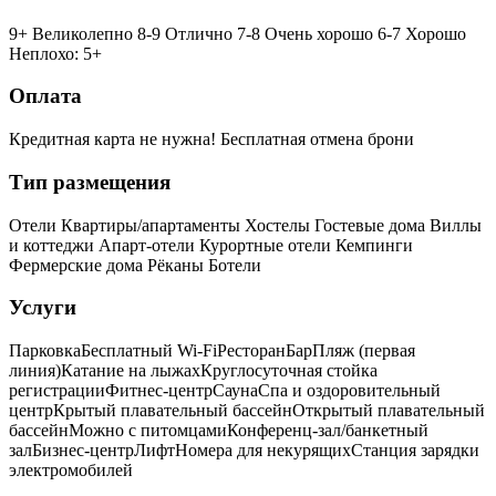
9+ Великолепно
8-9 Отлично
7-8 Очень хорошо
6-7 Хорошо
Неплохо: 5+
Оплата
Кредитная карта не нужна!
Бесплатная отмена брони
Тип размещения
Отели
Квартиры/апартаменты
Хостелы
Гостевые дома
Виллы
и коттеджи
Апарт-отели
Курортные отели
Кемпинги
Фермерские дома
Рёканы
Ботели
Услуги
Парковка
Бесплатный Wi-Fi
Ресторан
Бар
Пляж (первая
линия)
Катание на лыжах
Круглосуточная стойка
регистрации
Фитнес-центр
Сауна
Спа и оздоровительный
центр
Крытый плавательный бассейн
Открытый плавательный
бассейн
Можно с питомцами
Конференц-зал/банкетный
зал
Бизнес-центр
Лифт
Номера для некурящих
Cтанция зарядки
электромобилей