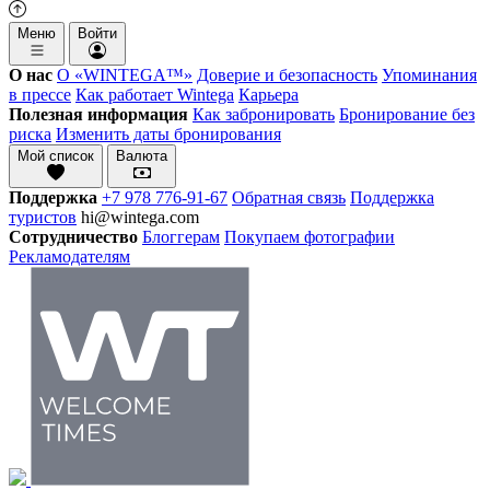
Меню
Войти
О нас
О «WINTEGA™»
Доверие и безопасность
Упоминания
в прессе
Как работает Wintega
Карьера
Полезная информация
Как забронировать
Бронирование без
риска
Изменить даты бронирования
Мой список
Валюта
Поддержка
+7 978 776-91-67
Обратная связь
Поддержка
туристов
hi@wintega.com
Сотрудничество
Блоггерам
Покупаем фотографии
Рекламодателям