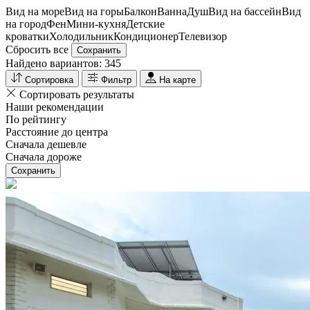
Вид на море
Вид на горы
Балкон
Ванна
Душ
Вид на бассейн
Вид
на город
Фен
Мини-кухня
Детские
кроватки
Холодильник
Кондиционер
Телевизор
Сбросить все
Сохранить
Найдено вариантов:
345
Сортировка
Фильтр
На карте
Сортировать результаты
Наши рекомендации
По рейтингу
Расстояние до центра
Сначала дешевле
Сначала дороже
Сохранить