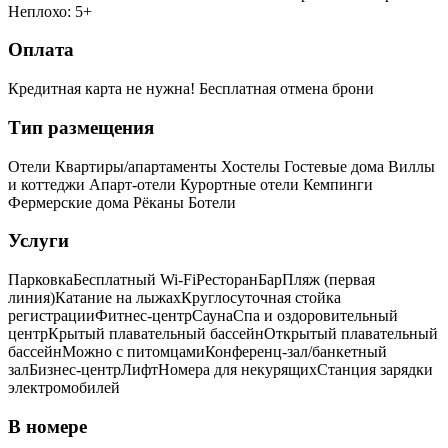
Неплохо: 5+
Оплата
Кредитная карта не нужна!
Бесплатная отмена брони
Тип размещения
Отели
Квартиры/апартаменты
Хостелы
Гостевые дома
Виллы
и коттеджи
Апарт-отели
Курортные отели
Кемпинги
Фермерские дома
Рёканы
Ботели
Услуги
Парковка
Бесплатный Wi-Fi
Ресторан
Бар
Пляж (первая
линия)
Катание на лыжах
Круглосуточная стойка
регистрации
Фитнес-центр
Сауна
Спа и оздоровительный
центр
Крытый плавательный бассейн
Открытый плавательный
бассейн
Можно с питомцами
Конференц-зал/банкетный
зал
Бизнес-центр
Лифт
Номера для некурящих
Cтанция зарядки
электромобилей
В номере