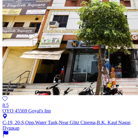
8.5
OYO 45569 Goyal's Inn
C-19, 20-S,Opp.Water Tank,Near Glitz Cinema,B.K. Kaul Nagar,
Пушкар