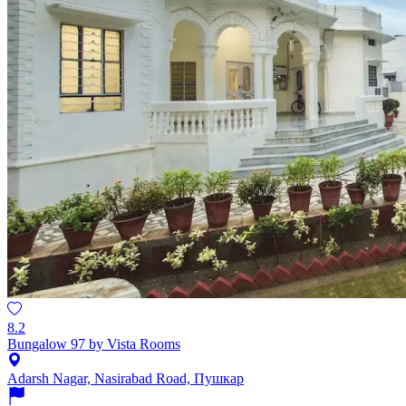
8.2
Bungalow 97 by Vista Rooms
Adarsh Nagar, Nasirabad Road, Пушкар