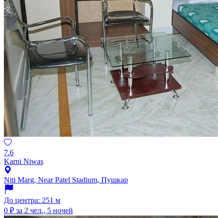
7.6
Karni Niwas
Niti Marg, Near Patel Stadium, Пушкар
До центра: 251 м
0 ₽
за 2 чел., 5 ночей