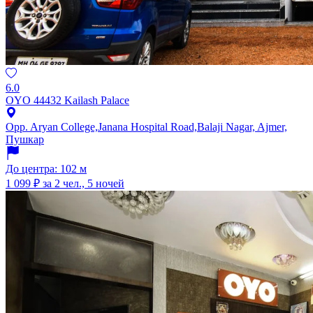
6.0
OYO 44432 Kailash Palace
Opp. Aryan College,Janana Hospital Road,Balaji Nagar, Ajmer,
Пушкар
До центра: 102 м
1 099 ₽
за 2 чел., 5 ночей