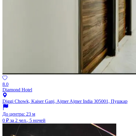
8.0
Diamond Hotel
Diggi Chowk, Kaiser Ganj, Ajmer Ajmer India 305001, Пушкар
До центра: 23 м
0 ₽
за 2 чел., 5 ночей