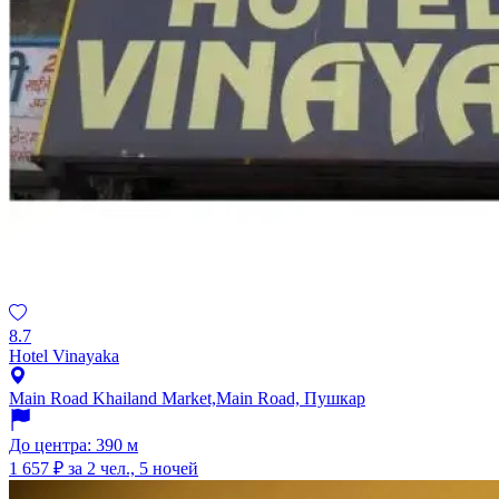
8.7
Hotel Vinayaka
Main Road Khailand Market,Main Road, Пушкар
До центра: 390 м
1 657 ₽
за 2 чел., 5 ночей