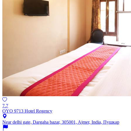
7.7
OYO 9713 Hotel Regency
Near delhi gate, Dargaha bazar, 305001, Ajmer, India, Пушкар