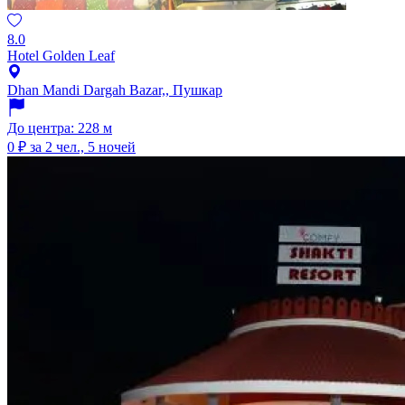
8.0
Hotel Golden Leaf
Dhan Mandi Dargah Bazar,, Пушкар
До центра: 228 м
0 ₽
за 2 чел., 5 ночей