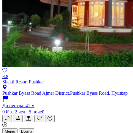
8.8
Shakti Resort Pushkar
Pushkar Byass Road Ajmer District,Pushkar Byass Road, Пушкар
До центра: 41 м
0 ₽
за 2 чел., 5 ночей
Меню
Войти