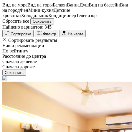
Вид на море
Вид на горы
Балкон
Ванна
Душ
Вид на бассейн
Вид
на город
Фен
Мини-кухня
Детские
кроватки
Холодильник
Кондиционер
Телевизор
Сбросить все
Сохранить
Найдено вариантов:
345
Сортировка
Фильтр
На карте
Сортировать результаты
Наши рекомендации
По рейтингу
Расстояние до центра
Сначала дешевле
Сначала дороже
Сохранить