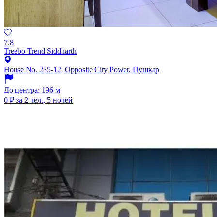
7.8
Treebo Trend Siddharth
House No. 235-12, Opposite City Power, Пушкар
До центра: 196 м
0 ₽
за 2 чел., 5 ночей