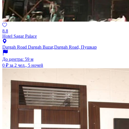
8.8
Hotel Sagar Palace
Dargah Road Dargah Bazar,Dargah Road, Пушкар
До центра: 59 м
0 ₽
за 2 чел., 5 ночей