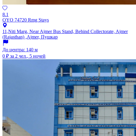
8.1
OYO 74720 Rmg Stays
11,Niti Marg, Near Ajmer Bus Stand, Behind Collectorate, Ajmer
(Rajasthan) ,Ajmer, Пушкар
До центра: 140 м
0 ₽
за 2 чел., 5 ночей