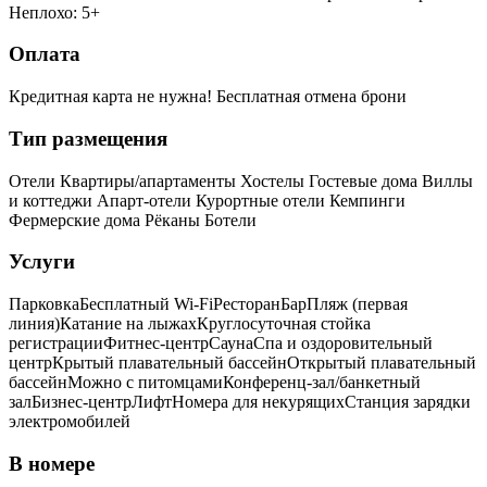
Неплохо: 5+
Оплата
Кредитная карта не нужна!
Бесплатная отмена брони
Тип размещения
Отели
Квартиры/апартаменты
Хостелы
Гостевые дома
Виллы
и коттеджи
Апарт-отели
Курортные отели
Кемпинги
Фермерские дома
Рёканы
Ботели
Услуги
Парковка
Бесплатный Wi-Fi
Ресторан
Бар
Пляж (первая
линия)
Катание на лыжах
Круглосуточная стойка
регистрации
Фитнес-центр
Сауна
Спа и оздоровительный
центр
Крытый плавательный бассейн
Открытый плавательный
бассейн
Можно с питомцами
Конференц-зал/банкетный
зал
Бизнес-центр
Лифт
Номера для некурящих
Cтанция зарядки
электромобилей
В номере