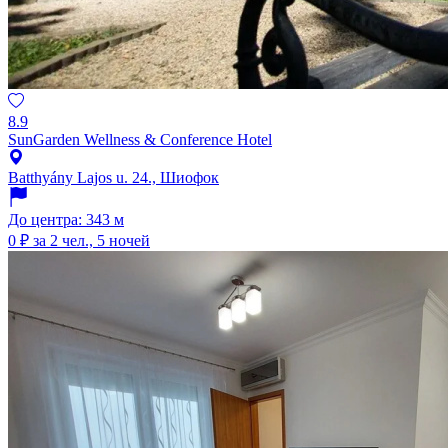
8.9
SunGarden Wellness & Conference Hotel
Batthyány Lajos u. 24., Шиофок
До центра: 343 м
0 ₽
за 2 чел., 5 ночей