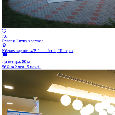
7.6
Princess Luxus Apartman
Köztársaság utca 4/B 2. emelet 1., Шиофок
До центра: 80 м
56 ₽
за 2 чел., 5 ночей