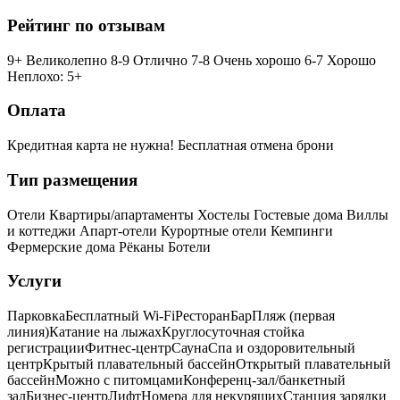
Рейтинг по отзывам
9+ Великолепно
8-9 Отлично
7-8 Очень хорошо
6-7 Хорошо
Неплохо: 5+
Оплата
Кредитная карта не нужна!
Бесплатная отмена брони
Тип размещения
Отели
Квартиры/апартаменты
Хостелы
Гостевые дома
Виллы
и коттеджи
Апарт-отели
Курортные отели
Кемпинги
Фермерские дома
Рёканы
Ботели
Услуги
Парковка
Бесплатный Wi-Fi
Ресторан
Бар
Пляж (первая
линия)
Катание на лыжах
Круглосуточная стойка
регистрации
Фитнес-центр
Сауна
Спа и оздоровительный
центр
Крытый плавательный бассейн
Открытый плавательный
бассейн
Можно с питомцами
Конференц-зал/банкетный
зал
Бизнес-центр
Лифт
Номера для некурящих
Cтанция зарядки