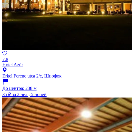
7.8
Hotel Azúr
Erkel Ferenc utca 2/c, Шиофок
До центра: 238 м
85 ₽
за 2 чел., 5 ночей