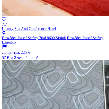
7.7
Luxury Spa And Conference Hotel
Beszédes József Sétány 70/d 8600 Siófok,Beszédes József Sétány,
Шиофок
До центра: 225 м
57 ₽
за 2 чел., 5 ночей