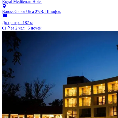
Royal Mediterran Hotel
Baross Gabor Utca 27/B, Шиофок
До центра: 187 м
61 ₽
за 2 чел., 5 ночей