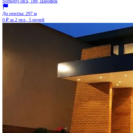
Somogyi utca, 18b, Шиофок
До центра: 297 м
0 ₽
за 2 чел., 5 ночей