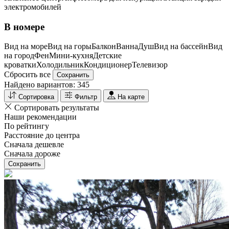
электромобилей
В номере
Вид на море
Вид на горы
Балкон
Ванна
Душ
Вид на бассейн
Вид
на город
Фен
Мини-кухня
Детские
кроватки
Холодильник
Кондиционер
Телевизор
Сбросить все
Сохранить
Найдено вариантов:
345
Сортировка
Фильтр
На карте
Сортировать результаты
Наши рекомендации
По рейтингу
Расстояние до центра
Сначала дешевле
Сначала дороже
Сохранить