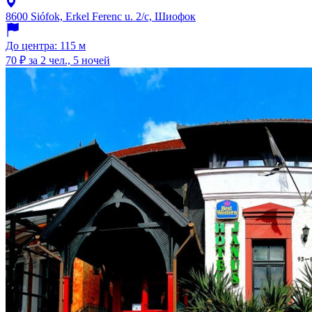
8600 Siófok, Erkel Ferenc u. 2/c, Шиофок
До центра: 115 м
70 ₽
за 2 чел., 5 ночей