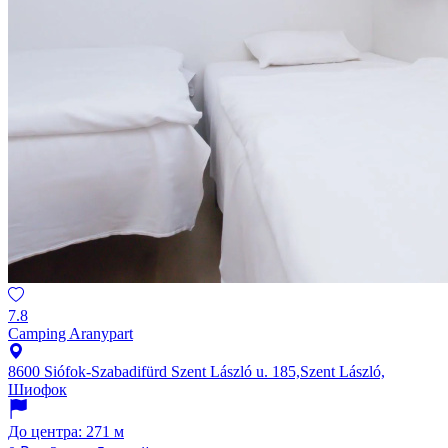
7.8
Camping Aranypart
8600 Siófok-Szabadifürd Szent László u. 185,Szent László,
Шиофок
До центра: 271 м