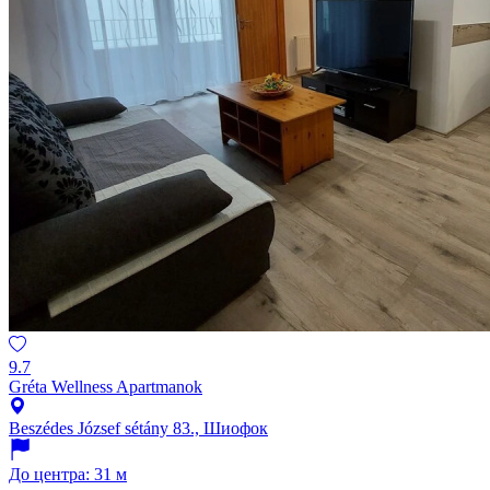
9.7
Gréta Wellness Apartmanok
Beszédes József sétány 83., Шиофок
До центра: 31 м