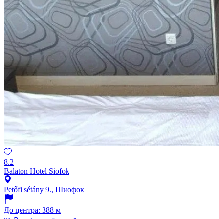
8.2
Balaton Hotel Siofok
Petőfi sétány 9., Шиофок
До центра: 388 м