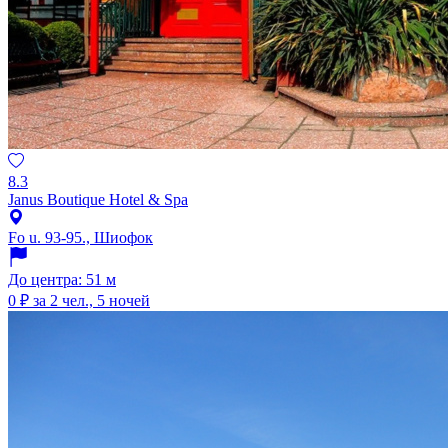
8.3
Janus Boutique Hotel & Spa
Fo u. 93-95., Шиофок
До центра: 51 м
0 ₽
за 2 чел., 5 ночей