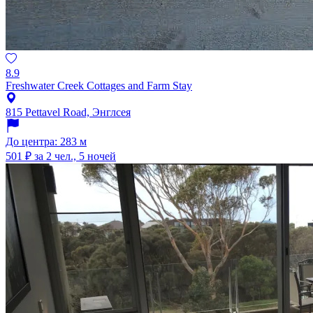
8.9
Freshwater Creek Cottages and Farm Stay
815 Pettavel Road, Энглсея
До центра: 283 м
501 ₽
за 2 чел., 5 ночей