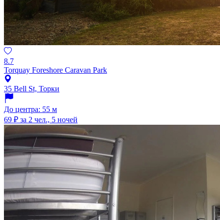
8.7
Torquay Foreshore Caravan Park
35 Bell St, Торки
До центра: 55 м
69 ₽
за 2 чел., 5 ночей