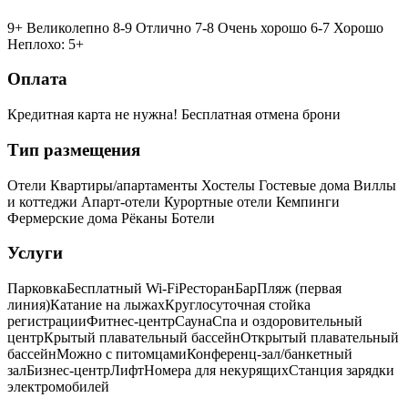
9+ Великолепно
8-9 Отлично
7-8 Очень хорошо
6-7 Хорошо
Неплохо: 5+
Оплата
Кредитная карта не нужна!
Бесплатная отмена брони
Тип размещения
Отели
Квартиры/апартаменты
Хостелы
Гостевые дома
Виллы
и коттеджи
Апарт-отели
Курортные отели
Кемпинги
Фермерские дома
Рёканы
Ботели
Услуги
Парковка
Бесплатный Wi-Fi
Ресторан
Бар
Пляж (первая
линия)
Катание на лыжах
Круглосуточная стойка
регистрации
Фитнес-центр
Сауна
Спа и оздоровительный
центр
Крытый плавательный бассейн
Открытый плавательный
бассейн
Можно с питомцами
Конференц-зал/банкетный
зал
Бизнес-центр
Лифт
Номера для некурящих
Cтанция зарядки
электромобилей