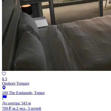
8.3
Onshore Torquay
100 The Esplanade, Торки
До центра: 343 м
709 ₽
за 2 чел., 5 ночей