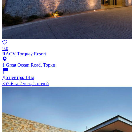
9.0
RACV Torquay Resort
1 Great Ocean Road, Торки
До центра: 14 м
357 ₽
за 2 чел., 5 ночей