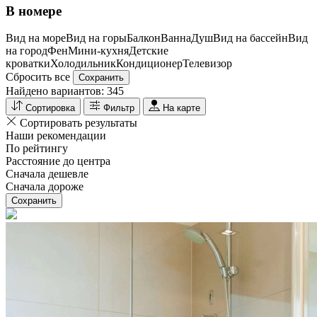
В номере
Вид на море
Вид на горы
Балкон
Ванна
Душ
Вид на бассейн
Вид
на город
Фен
Мини-кухня
Детские
кроватки
Холодильник
Кондиционер
Телевизор
Сбросить все
Сохранить
Найдено вариантов:
345
Сортировка
Фильтр
На карте
Сортировать результаты
Наши рекомендации
По рейтингу
Расстояние до центра
Сначала дешевле
Сначала дороже
Сохранить