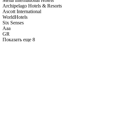
Melia International Hotels
Archipelago Hotels & Resorts
Ascott International
WorldHotels
Six Senses
Aaa
GR
Показать еще 8