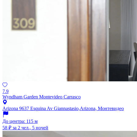
7.9
Wyndham Garden Montevideo Carrasco
Arizona 9637 Esquina Av Giannastasio,Arizona, Монтевидео
До центра: 115 м
58 ₽
за 2 чел., 5 ночей