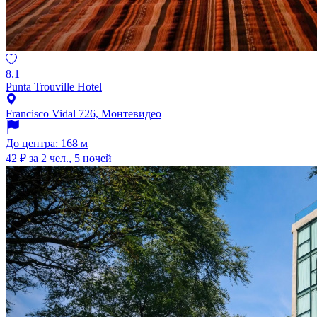
8.1
Punta Trouville Hotel
Francisco Vidal 726, Монтевидео
До центра: 168 м
42 ₽
за 2 чел., 5 ночей