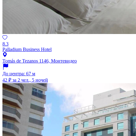
8.3
Palladium Business Hotel
Tomás de Tezanos 1146, Монтевидео
До центра: 67 м
42 ₽
за 2 чел., 5 ночей