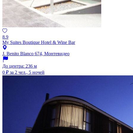
8.9
My Suites Boutique Hotel & Wine Bar
J. Benito Blanco 674, Монтевидео
До центра: 236 м
0 ₽
за 2 чел., 5 ночей