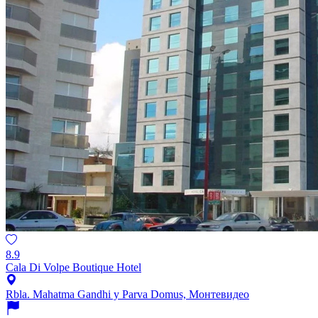
8.9
Cala Di Volpe Boutique Hotel
Rbla. Mahatma Gandhi y Parva Domus, Монтевидео