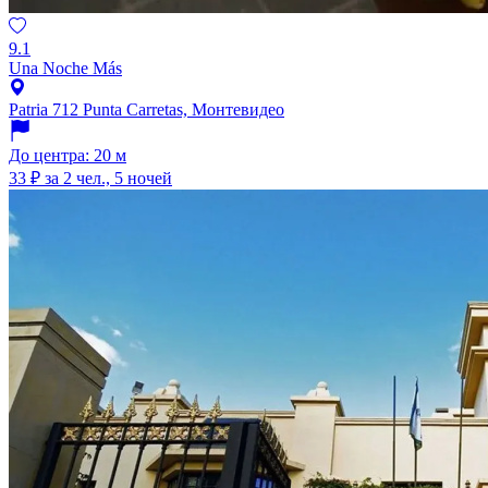
9.1
Una Noche Más
Patria 712 Punta Carretas, Монтевидео
До центра: 20 м
33 ₽
за 2 чел., 5 ночей