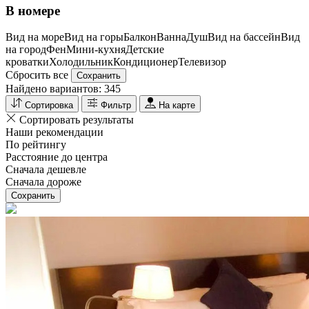
В номере
Вид на море
Вид на горы
Балкон
Ванна
Душ
Вид на бассейн
Вид
на город
Фен
Мини-кухня
Детские
кроватки
Холодильник
Кондиционер
Телевизор
Сбросить все
Сохранить
Найдено вариантов:
345
Сортировка
Фильтр
На карте
Сортировать результаты
Наши рекомендации
По рейтингу
Расстояние до центра
Сначала дешевле
Сначала дороже
Сохранить