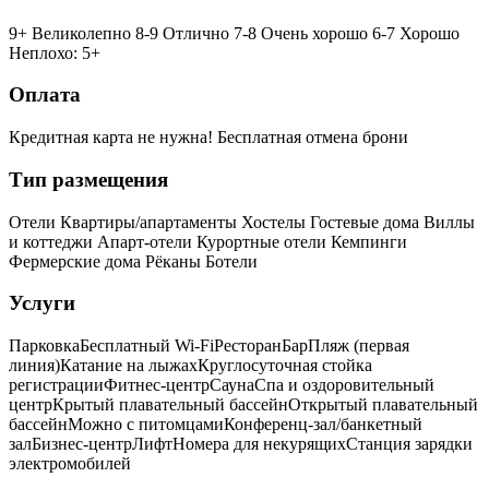
9+ Великолепно
8-9 Отлично
7-8 Очень хорошо
6-7 Хорошо
Неплохо: 5+
Оплата
Кредитная карта не нужна!
Бесплатная отмена брони
Тип размещения
Отели
Квартиры/апартаменты
Хостелы
Гостевые дома
Виллы
и коттеджи
Апарт-отели
Курортные отели
Кемпинги
Фермерские дома
Рёканы
Ботели
Услуги
Парковка
Бесплатный Wi-Fi
Ресторан
Бар
Пляж (первая
линия)
Катание на лыжах
Круглосуточная стойка
регистрации
Фитнес-центр
Сауна
Спа и оздоровительный
центр
Крытый плавательный бассейн
Открытый плавательный
бассейн
Можно с питомцами
Конференц-зал/банкетный
зал
Бизнес-центр
Лифт
Номера для некурящих
Cтанция зарядки
электромобилей