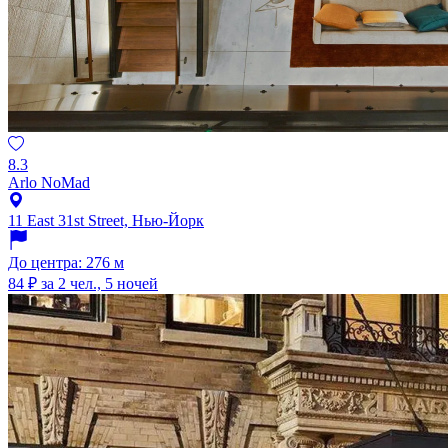
8.3
Arlo NoMad
11 East 31st Street, Нью-Йорк
До центра: 276 м
84 ₽
за 2 чел., 5 ночей