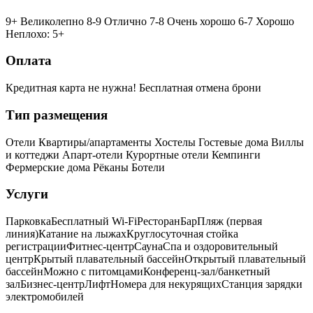
9+ Великолепно
8-9 Отлично
7-8 Очень хорошо
6-7 Хорошо
Неплохо: 5+
Оплата
Кредитная карта не нужна!
Бесплатная отмена брони
Тип размещения
Отели
Квартиры/апартаменты
Хостелы
Гостевые дома
Виллы
и коттеджи
Апарт-отели
Курортные отели
Кемпинги
Фермерские дома
Рёканы
Ботели
Услуги
Парковка
Бесплатный Wi-Fi
Ресторан
Бар
Пляж (первая
линия)
Катание на лыжах
Круглосуточная стойка
регистрации
Фитнес-центр
Сауна
Спа и оздоровительный
центр
Крытый плавательный бассейн
Открытый плавательный
бассейн
Можно с питомцами
Конференц-зал/банкетный
зал
Бизнес-центр
Лифт
Номера для некурящих
Cтанция зарядки
электромобилей