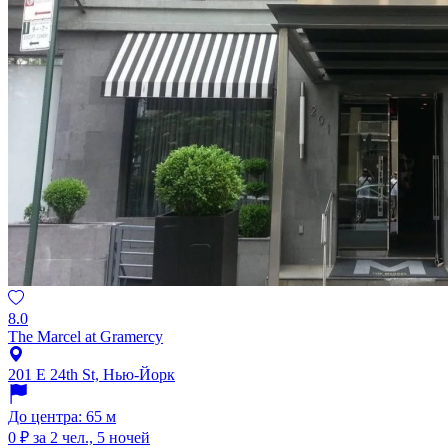
8.0
The Marcel at Gramercy
201 E 24th St, Нью-Йорк
До центра: 65 м
0 ₽
за 2 чел., 5 ночей