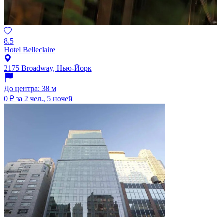
8.5
Hotel Belleclaire
2175 Broadway, Нью-Йорк
До центра: 38 м
0 ₽
за 2 чел., 5 ночей