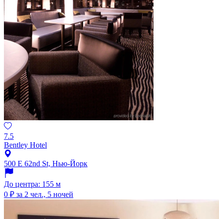
7.5
Bentley Hotel
500 E 62nd St, Нью-Йорк
До центра: 155 м
0 ₽
за 2 чел., 5 ночей