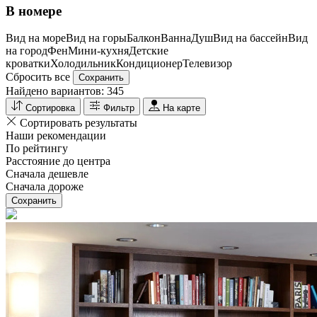
В номере
Вид на море
Вид на горы
Балкон
Ванна
Душ
Вид на бассейн
Вид
на город
Фен
Мини-кухня
Детские
кроватки
Холодильник
Кондиционер
Телевизор
Сбросить все
Сохранить
Найдено вариантов:
345
Сортировка
Фильтр
На карте
Сортировать результаты
Наши рекомендации
По рейтингу
Расстояние до центра
Сначала дешевле
Сначала дороже
Сохранить