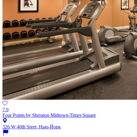
7.9
Four Points by Sheraton Midtown-Times Square
326 W 40th Sreet, Нью-Йорк