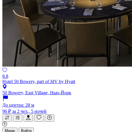
8.8
Hotel 50 Bowery, part of JdV by Hyatt
50 Bowery, East Village, Нью-Йорк
До центра: 28 м
96 ₽
за 2 чел., 5 ночей
Меню
Войти