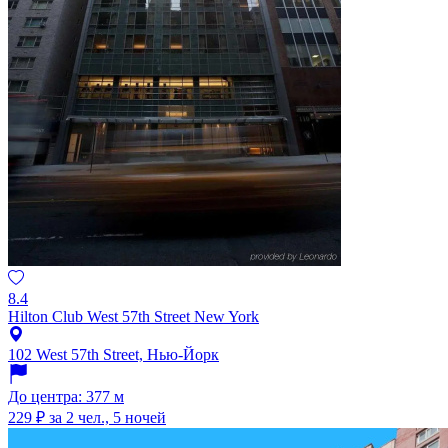
8.4
Hilton Club West 57th Street New York
102 West 57th Street, Нью-Йорк
До центра: 377 м
229 ₽
за 2 чел., 5 ночей