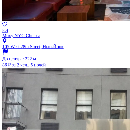
8.4
Moxy NYC Chelsea
105 West 28th Street, Нью-Йорк
До центра: 222 м
86 ₽
за 2 чел., 5 ночей