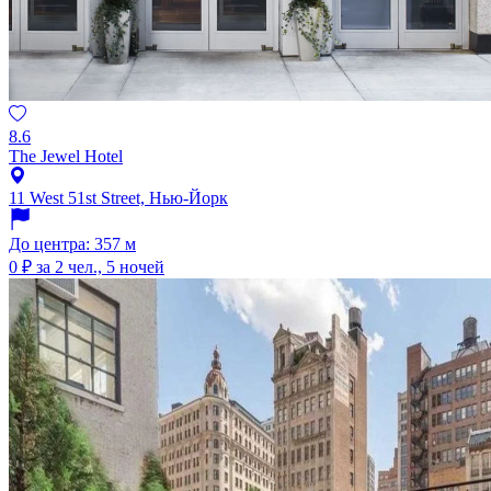
8.6
The Jewel Hotel
11 West 51st Street, Нью-Йорк
До центра: 357 м
0 ₽
за 2 чел., 5 ночей