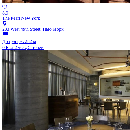
8.9
The Pearl New York
233 West 49th Street, Нью-Йорк
До центра: 282 м
0 ₽
за 2 чел., 5 ночей