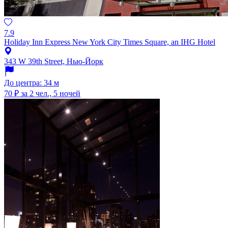
7.9
Holiday Inn Express New York City Times Square, an IHG Hotel
343 W 39th Street, Нью-Йорк
До центра: 34 м
70 ₽
за 2 чел., 5 ночей