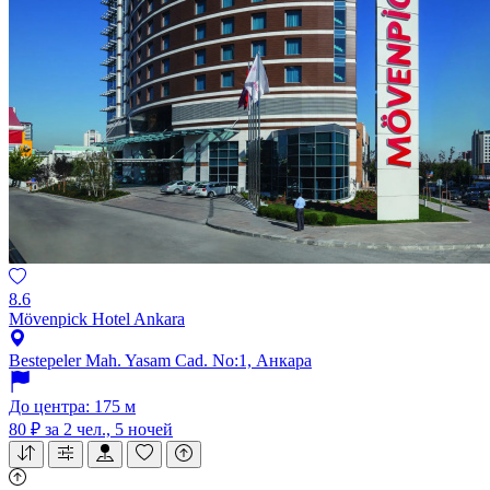
8.6
Mövenpick Hotel Ankara
Bestepeler Mah. Yasam Cad. No:1, Анкара
До центра: 175 м
80 ₽
за 2 чел., 5 ночей