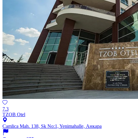
7.3
TZOB Otel
Camlica Mah. 138, Sk No:1, Yenimahalle, Анкара