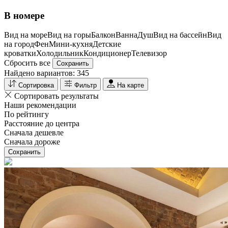
В номере
Вид на море
Вид на горы
Балкон
Ванна
Душ
Вид на бассейн
Вид
на город
Фен
Мини-кухня
Детские
кроватки
Холодильник
Кондиционер
Телевизор
Сбросить все
Сохранить
Найдено вариантов:
345
Сортировка
Фильтр
На карте
Сортировать результаты
Наши рекомендации
По рейтингу
Расстояние до центра
Сначала дешевле
Сначала дороже
Сохранить