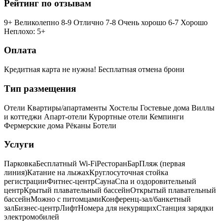
Рейтинг по отзывам
9+ Великолепно
8-9 Отлично
7-8 Очень хорошо
6-7 Хорошо
Неплохо: 5+
Оплата
Кредитная карта не нужна!
Бесплатная отмена брони
Тип размещения
Отели
Квартиры/апартаменты
Хостелы
Гостевые дома
Виллы
и коттеджи
Апарт-отели
Курортные отели
Кемпинги
Фермерские дома
Рёканы
Ботели
Услуги
Парковка
Бесплатный Wi-Fi
Ресторан
Бар
Пляж (первая
линия)
Катание на лыжах
Круглосуточная стойка
регистрации
Фитнес-центр
Сауна
Спа и оздоровительный
центр
Крытый плавательный бассейн
Открытый плавательный
бассейн
Можно с питомцами
Конференц-зал/банкетный
зал
Бизнес-центр
Лифт
Номера для некурящих
Cтанция зарядки
электромобилей