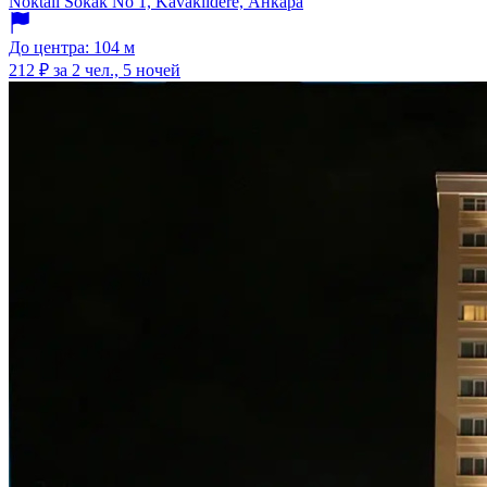
Noktali Sokak No 1, Kavaklidere, Анкара
До центра: 104 м
212 ₽
за 2 чел., 5 ночей