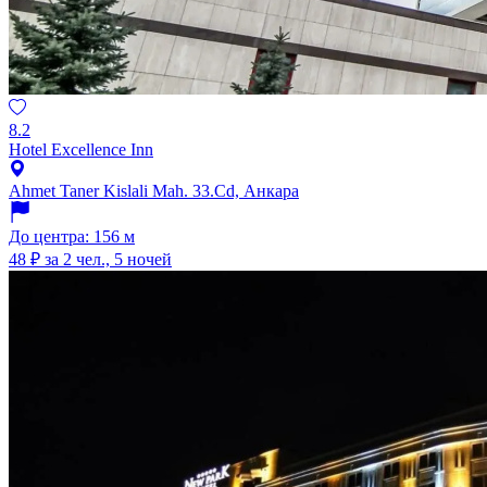
8.2
Hotel Excellence Inn
Ahmet Taner Kislali Mah. 33.Cd, Анкара
До центра: 156 м
48 ₽
за 2 чел., 5 ночей