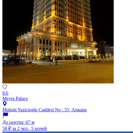
8.6
Meyra Palace
Muhsin Yazicioglu Caddesi No : 55, Анкара
До центра: 67 м
58 ₽
за 2 чел., 5 ночей