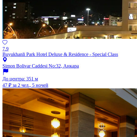
7.9
Buyukhanli Park Hotel Deluxe & Residence - Special Class
Simon Bolivar Caddesi No:32, Анкара
До центра: 351 м
47 ₽
за 2 чел., 5 ночей