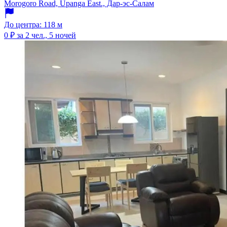
Morogoro Road, Upanga East., Дар-эс-Салам
До центра: 118 м
0 ₽
за 2 чел., 5 ночей