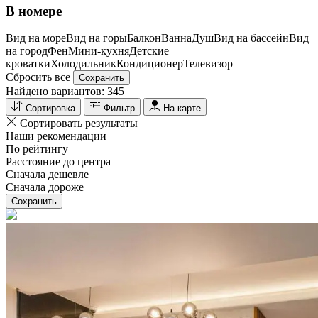
В номере
Вид на море
Вид на горы
Балкон
Ванна
Душ
Вид на бассейн
Вид
на город
Фен
Мини-кухня
Детские
кроватки
Холодильник
Кондиционер
Телевизор
Сбросить все
Сохранить
Найдено вариантов:
345
Сортировка
Фильтр
На карте
Сортировать результаты
Наши рекомендации
По рейтингу
Расстояние до центра
Сначала дешевле
Сначала дороже
Сохранить