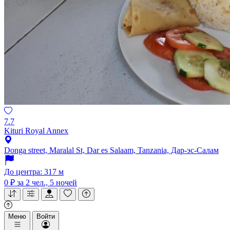
7.7
Kituri Royal Annex
Donga street, Maralal St, Dar es Salaam, Tanzania, Дар-эс-Салам
До центра: 317 м
0 ₽
за 2 чел., 5 ночей
Меню
Войти