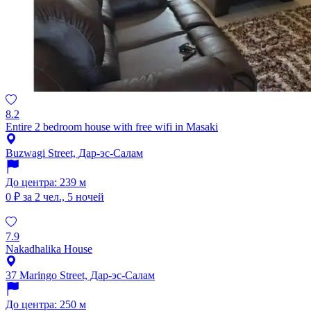
8.2
Entire 2 bedroom house with free wifi in Masaki
Buzwagi Street, Дар-эс-Салам
До центра: 239 м
0 ₽
за 2 чел., 5 ночей
7.9
Nakadhalika House
37 Maringo Street, Дар-эс-Салам
До центра: 250 м