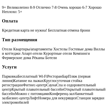
9+ Великолепно
8-9 Отлично
7-8 Очень хорошо
6-7 Хорошо
Неплохо: 5+
Оплата
Кредитная карта не нужна!
Бесплатная отмена брони
Тип размещения
Отели
Квартиры/апартаменты
Хостелы
Гостевые дома
Виллы
и коттеджи
Апарт-отели
Курортные отели
Кемпинги
Фермерские дома
Рёканы
Ботели
Услуги
Парковка
Бесплатный Wi-Fi
Ресторан
Бар
Пляж (первая
линия)
Катание на лыжах
Круглосуточная стойка
регистрации
Фитнес-центр
Сауна
Спа и оздоровительный
центр
Крытый плавательный бассейн
Открытый плавательный
бассейн
Можно с питомцами
Конференц-зал/банкетный
зал
Бизнес-центр
Лифт
Номера для некурящих
Cтанция зарядки
электромобилей