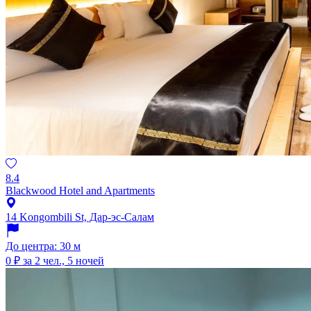
8.4
Blackwood Hotel and Apartments
14 Kongombili St, Дар-эс-Салам
До центра: 30 м
0 ₽
за 2 чел., 5 ночей