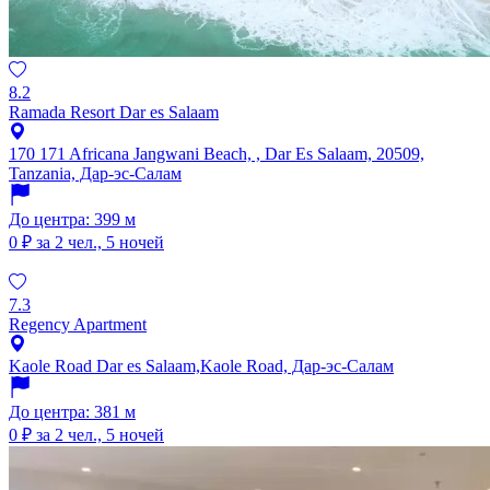
8.2
Ramada Resort Dar es Salaam
170 171 Africana Jangwani Beach, , Dar Es Salaam, 20509,
Tanzania, Дар-эс-Салам
До центра: 399 м
0 ₽
за 2 чел., 5 ночей
7.3
Regency Apartment
Kaole Road Dar es Salaam,Kaole Road, Дар-эс-Салам
До центра: 381 м
0 ₽
за 2 чел., 5 ночей