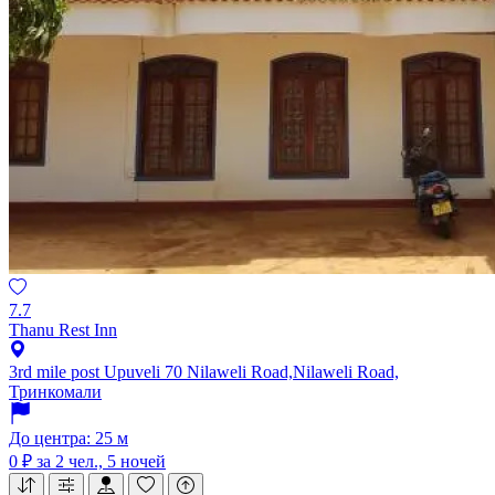
7.7
Thanu Rest Inn
3rd mile post Upuveli 70 Nilaweli Road,Nilaweli Road,
Тринкомали
До центра: 25 м
0 ₽
за 2 чел., 5 ночей