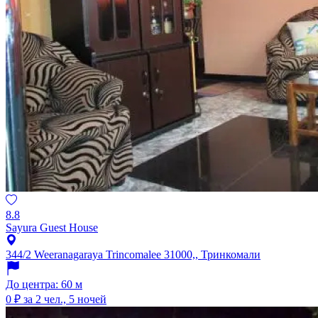
8.8
Sayura Guest House
344/2 Weeranagaraya Trincomalee 31000,, Тринкомали
До центра: 60 м
0 ₽
за 2 чел., 5 ночей