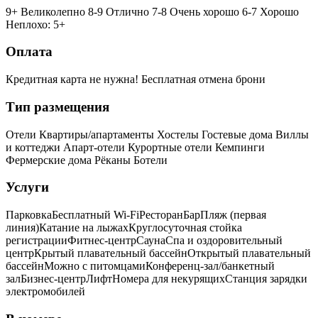
9+ Великолепно
8-9 Отлично
7-8 Очень хорошо
6-7 Хорошо
Неплохо: 5+
Оплата
Кредитная карта не нужна!
Бесплатная отмена брони
Тип размещения
Отели
Квартиры/апартаменты
Хостелы
Гостевые дома
Виллы
и коттеджи
Апарт-отели
Курортные отели
Кемпинги
Фермерские дома
Рёканы
Ботели
Услуги
Парковка
Бесплатный Wi-Fi
Ресторан
Бар
Пляж (первая
линия)
Катание на лыжах
Круглосуточная стойка
регистрации
Фитнес-центр
Сауна
Спа и оздоровительный
центр
Крытый плавательный бассейн
Открытый плавательный
бассейн
Можно с питомцами
Конференц-зал/банкетный
зал
Бизнес-центр
Лифт
Номера для некурящих
Cтанция зарядки
электромобилей