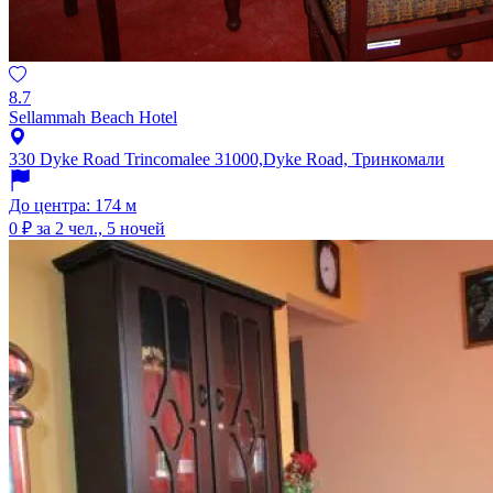
8.7
Sellammah Beach Hotel
330 Dyke Road Trincomalee 31000,Dyke Road, Тринкомали
До центра: 174 м
0 ₽
за 2 чел., 5 ночей