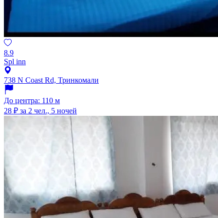
8.9
Spl inn
738 N Coast Rd, Тринкомали
До центра: 110 м
28 ₽
за 2 чел., 5 ночей