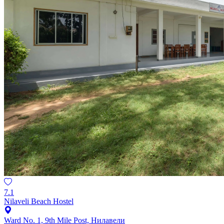
7.1
Nilaveli Beach Hostel
Ward No. 1, 9th Mile Post, Нилавели