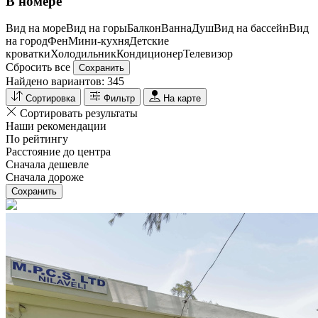
В номере
Вид на море
Вид на горы
Балкон
Ванна
Душ
Вид на бассейн
Вид
на город
Фен
Мини-кухня
Детские
кроватки
Холодильник
Кондиционер
Телевизор
Сбросить все
Сохранить
Найдено вариантов:
345
Сортировка
Фильтр
На карте
Сортировать результаты
Наши рекомендации
По рейтингу
Расстояние до центра
Сначала дешевле
Сначала дороже
Сохранить