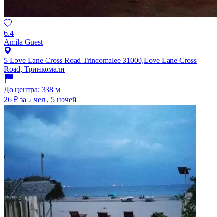
6.4
Amila Guest
5 Love Lane Cross Road Trincomalee 31000,Love Lane Cross
Road, Тринкомали
До центра: 338 м
26 ₽
за 2 чел., 5 ночей