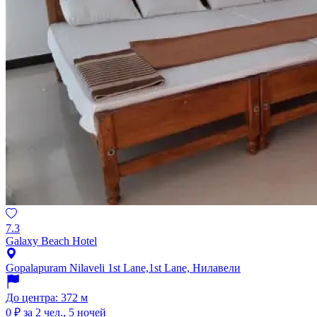
7.3
Galaxy Beach Hotel
Gopalapuram Nilaveli 1st Lane,1st Lane, Нилавели
До центра: 372 м
0 ₽
за 2 чел., 5 ночей