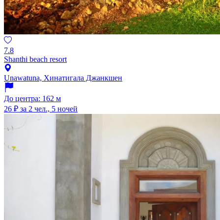
7.8
Shanthi beach resort
Unawatuna, Хинатигала Джанкшен
До центра: 162 м
26 ₽
за 2 чел., 5 ночей