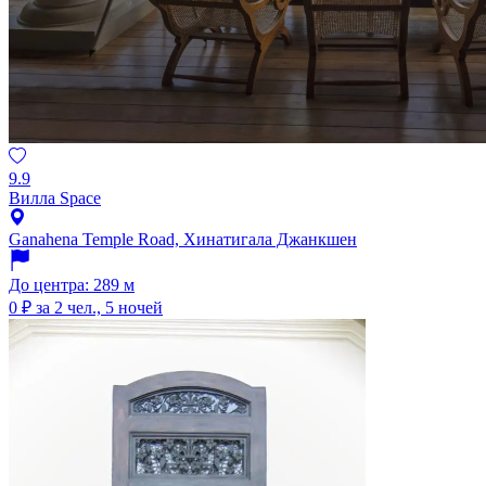
9.9
Вилла Space
Ganahena Temple Road, Хинатигала Джанкшен
До центра: 289 м
0 ₽
за 2 чел., 5 ночей