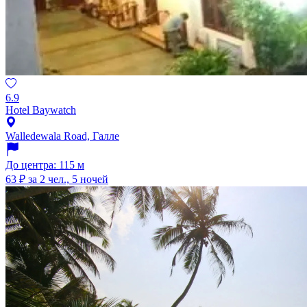
6.9
Hotel Baywatch
Walledewala Road, Галле
До центра: 115 м
63 ₽
за 2 чел., 5 ночей