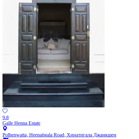
9.8
Galle Henna Estate
Polhenwatta, Heenatigala Road, Хинатигала Джанкшен