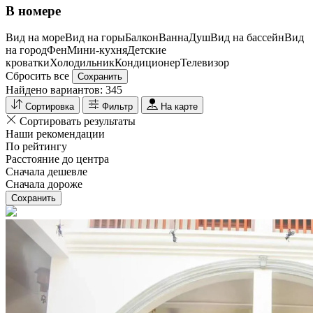
В номере
Вид на море
Вид на горы
Балкон
Ванна
Душ
Вид на бассейн
Вид
на город
Фен
Мини-кухня
Детские
кроватки
Холодильник
Кондиционер
Телевизор
Сбросить все
Сохранить
Найдено вариантов:
345
Сортировка
Фильтр
На карте
Сортировать результаты
Наши рекомендации
По рейтингу
Расстояние до центра
Сначала дешевле
Сначала дороже
Сохранить