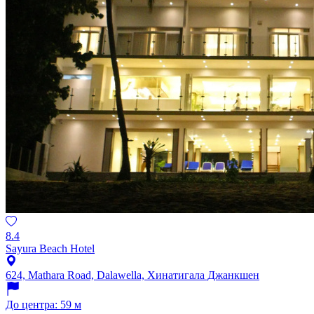
8.4
Sayura Beach Hotel
624, Mathara Road, Dalawella, Хинатигала Джанкшен
До центра: 59 м