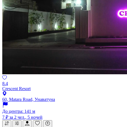
8.4
Crescent Resort
60, Matara Road, Унаватуна
До центра: 141 м
7 ₽
за 2 чел., 5 ночей