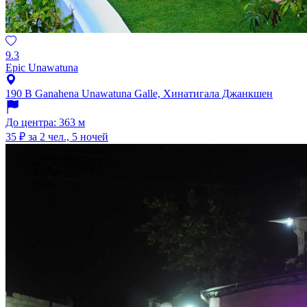
9.3
Epic Unawatuna
190 B Ganahena Unawatuna Galle, Хинатигала Джанкшен
До центра: 363 м
35 ₽
за 2 чел., 5 ночей