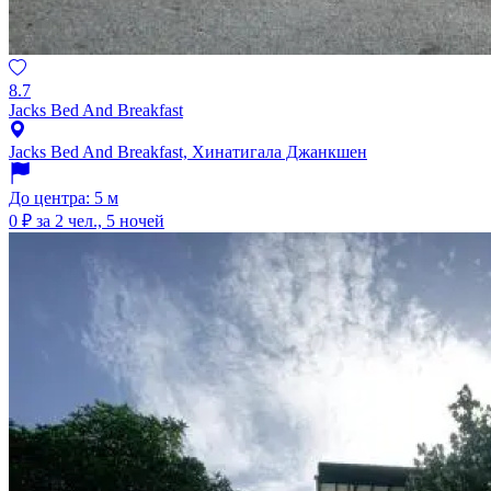
8.7
Jacks Bed And Breakfast
Jacks Bed And Breakfast, Хинатигала Джанкшен
До центра: 5 м
0 ₽
за 2 чел., 5 ночей