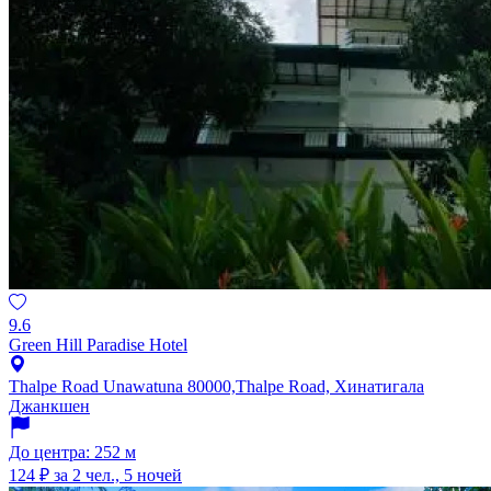
9.6
Green Hill Paradise Hotel
Thalpe Road Unawatuna 80000,Thalpe Road, Хинатигала
Джанкшен
До центра: 252 м
124 ₽
за 2 чел., 5 ночей