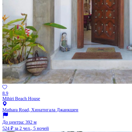
8.9
Mihiri Beach House
Mathara Road, Хинатигала Джанкшен
До центра: 392 м
524 ₽
за 2 чел., 5 ночей