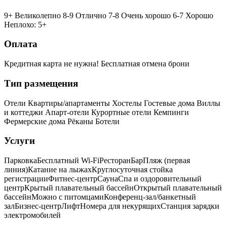
9+ Великолепно
8-9 Отлично
7-8 Очень хорошо
6-7 Хорошо
Неплохо: 5+
Оплата
Кредитная карта не нужна!
Бесплатная отмена брони
Тип размещения
Отели
Квартиры/апартаменты
Хостелы
Гостевые дома
Виллы
и коттеджи
Апарт-отели
Курортные отели
Кемпинги
Фермерские дома
Рёканы
Ботели
Услуги
Парковка
Бесплатный Wi-Fi
Ресторан
Бар
Пляж (первая
линия)
Катание на лыжах
Круглосуточная стойка
регистрации
Фитнес-центр
Сауна
Спа и оздоровительный
центр
Крытый плавательный бассейн
Открытый плавательный
бассейн
Можно с питомцами
Конференц-зал/банкетный
зал
Бизнес-центр
Лифт
Номера для некурящих
Cтанция зарядки
электромобилей