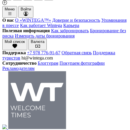
Меню
Войти
О нас
О «WINTEGA™»
Доверие и безопасность
Упоминания
в прессе
Как работает Wintega
Карьера
Полезная информация
Как забронировать
Бронирование без
риска
Изменить даты бронирования
Мой список
Валюта
Поддержка
+7 978 776-91-67
Обратная связь
Поддержка
туристов
hi@wintega.com
Сотрудничество
Блоггерам
Покупаем фотографии
Рекламодателям