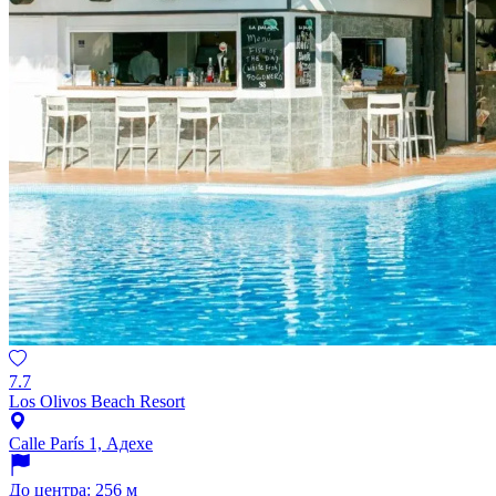
7.7
Los Olivos Beach Resort
Calle París 1, Адехе
До центра: 256 м