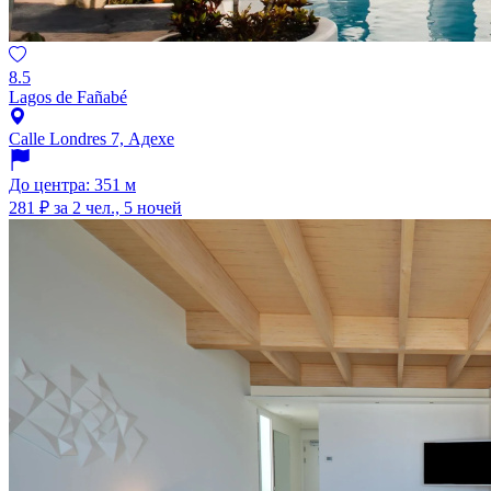
8.5
Lagos de Fañabé
Calle Londres 7, Адехе
До центра: 351 м
281 ₽
за 2 чел., 5 ночей