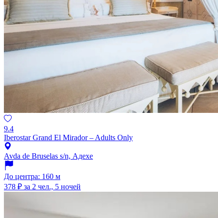
9.4
Iberostar Grand El Mirador – Adults Only
Avda de Bruselas s/n, Адехе
До центра: 160 м
378 ₽
за 2 чел., 5 ночей