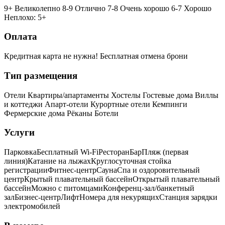
9+ Великолепно
8-9 Отлично
7-8 Очень хорошо
6-7 Хорошо
Неплохо: 5+
Оплата
Кредитная карта не нужна!
Бесплатная отмена брони
Тип размещения
Отели
Квартиры/апартаменты
Хостелы
Гостевые дома
Виллы
и коттеджи
Апарт-отели
Курортные отели
Кемпинги
Фермерские дома
Рёканы
Ботели
Услуги
Парковка
Бесплатный Wi-Fi
Ресторан
Бар
Пляж (первая
линия)
Катание на лыжах
Круглосуточная стойка
регистрации
Фитнес-центр
Сауна
Спа и оздоровительный
центр
Крытый плавательный бассейн
Открытый плавательный
бассейн
Можно с питомцами
Конференц-зал/банкетный
зал
Бизнес-центр
Лифт
Номера для некурящих
Cтанция зарядки
электромобилей