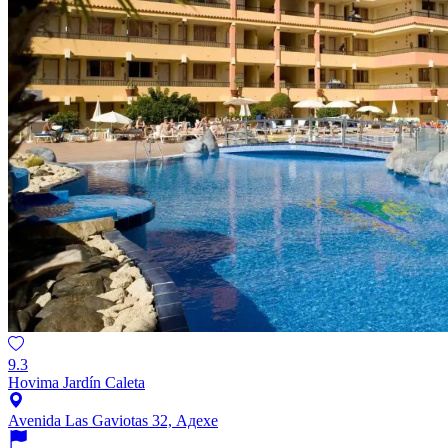
9.3
Hovima Jardín Caleta
Avenida Las Gaviotas 32, Адехе