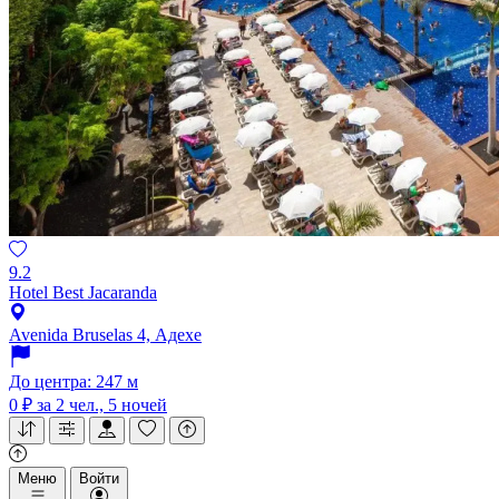
9.2
Hotel Best Jacaranda
Avenida Bruselas 4, Адехе
До центра: 247 м
0 ₽
за 2 чел., 5 ночей
Меню
Войти