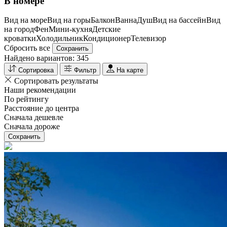
В номере
Вид на море
Вид на горы
Балкон
Ванна
Душ
Вид на бассейн
Вид
на город
Фен
Мини-кухня
Детские
кроватки
Холодильник
Кондиционер
Телевизор
Сбросить все
Сохранить
Найдено вариантов:
345
Сортировка
Фильтр
На карте
Сортировать результаты
Наши рекомендации
По рейтингу
Расстояние до центра
Сначала дешевле
Сначала дороже
Сохранить