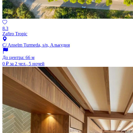
8.3
Zafiro Tropic
C/ Anselm Turmeda, s/n, Алькудия
До центра: 66 м
0 ₽
за 2 чел., 5 ночей