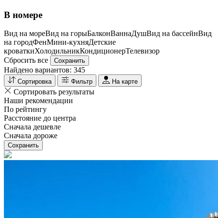
В номере
Вид на море
Вид на горы
Балкон
Ванна
Душ
Вид на бассейн
Вид
на город
Фен
Мини-кухня
Детские
кроватки
Холодильник
Кондиционер
Телевизор
Сбросить все
Сохранить
Найдено вариантов:
345
Сортировка
Фильтр
На карте
Сортировать результаты
Наши рекомендации
По рейтингу
Расстояние до центра
Сначала дешевле
Сначала дороже
Сохранить