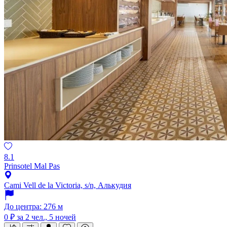
8.1
Prinsotel Mal Pas
Cami Vell de la Victoria, s/n, Алькудия
До центра: 276 м
0 ₽
за 2 чел., 5 ночей