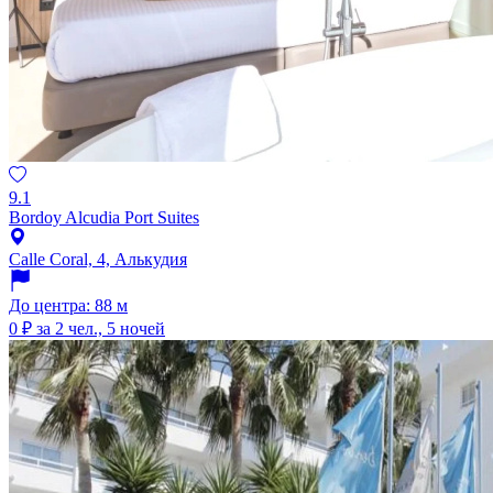
9.1
Bordoy Alcudia Port Suites
Calle Coral, 4, Алькудия
До центра: 88 м
0 ₽
за 2 чел., 5 ночей