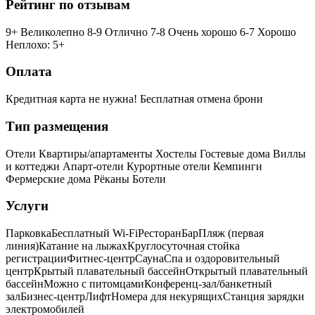
Рейтинг по отзывам
9+ Великолепно
8-9 Отлично
7-8 Очень хорошо
6-7 Хорошо
Неплохо: 5+
Оплата
Кредитная карта не нужна!
Бесплатная отмена брони
Тип размещения
Отели
Квартиры/апартаменты
Хостелы
Гостевые дома
Виллы
и коттеджи
Апарт-отели
Курортные отели
Кемпинги
Фермерские дома
Рёканы
Ботели
Услуги
Парковка
Бесплатный Wi-Fi
Ресторан
Бар
Пляж (первая
линия)
Катание на лыжах
Круглосуточная стойка
регистрации
Фитнес-центр
Сауна
Спа и оздоровительный
центр
Крытый плавательный бассейн
Открытый плавательный
бассейн
Можно с питомцами
Конференц-зал/банкетный
зал
Бизнес-центр
Лифт
Номера для некурящих
Cтанция зарядки
электромобилей