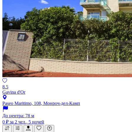
8.5
Gavina d'Or
Paseo Maritimo, 108, Монроч-дел-Камп
До центра: 78 м
0 ₽
за 2 чел., 5 ночей