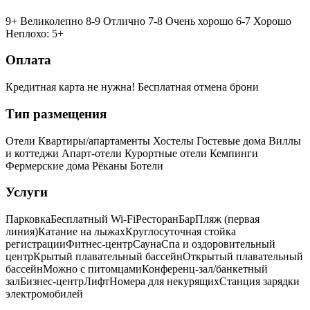
9+ Великолепно
8-9 Отлично
7-8 Очень хорошо
6-7 Хорошо
Неплохо: 5+
Оплата
Кредитная карта не нужна!
Бесплатная отмена брони
Тип размещения
Отели
Квартиры/апартаменты
Хостелы
Гостевые дома
Виллы
и коттеджи
Апарт-отели
Курортные отели
Кемпинги
Фермерские дома
Рёканы
Ботели
Услуги
Парковка
Бесплатный Wi-Fi
Ресторан
Бар
Пляж (первая
линия)
Катание на лыжах
Круглосуточная стойка
регистрации
Фитнес-центр
Сауна
Спа и оздоровительный
центр
Крытый плавательный бассейн
Открытый плавательный
бассейн
Можно с питомцами
Конференц-зал/банкетный
зал
Бизнес-центр
Лифт
Номера для некурящих
Cтанция зарядки
электромобилей