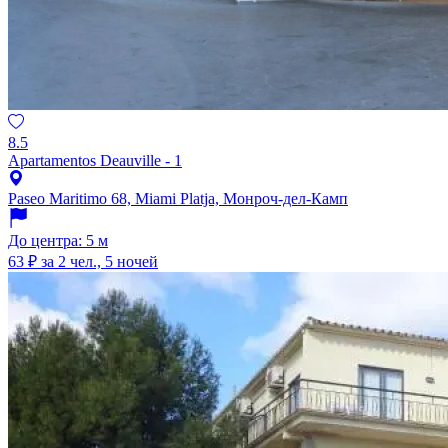
8.5
Apartamentos Deauville - 1
Paseo Maritimo 68, Miami Platja, Монроч-дел-Камп
До центра: 5 м
63 ₽
за 2 чел., 5 ночей