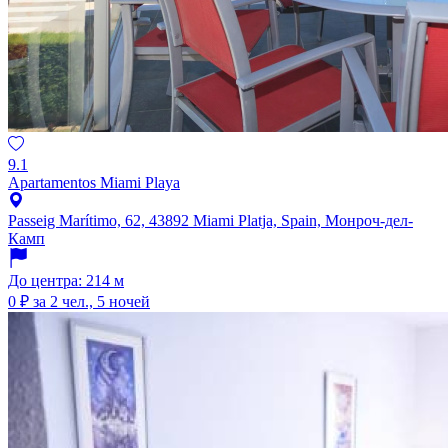
9.1
Apartamentos Miami Playa
Passeig Marítimo, 62, 43892 Miami Platja, Spain, Монроч-дел-
Камп
До центра: 214 м
0 ₽
за 2 чел., 5 ночей