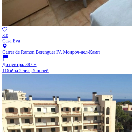
8.0
Casa Eva
Carrer de Ramon Berenguer IV, Монроч-дел-Камп
До центра: 387 м
116 ₽
за 2 чел., 5 ночей