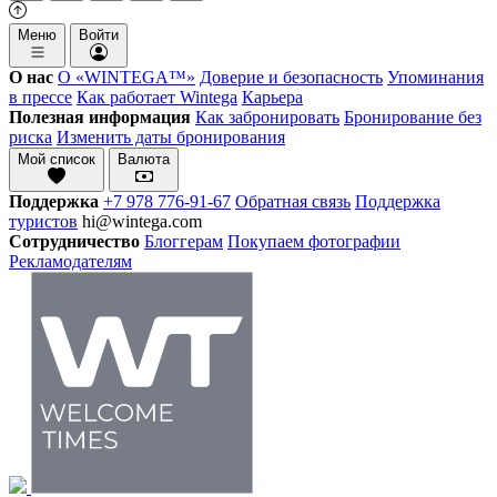
Меню
Войти
О нас
О «WINTEGA™»
Доверие и безопасность
Упоминания
в прессе
Как работает Wintega
Карьера
Полезная информация
Как забронировать
Бронирование без
риска
Изменить даты бронирования
Мой список
Валюта
Поддержка
+7 978 776-91-67
Обратная связь
Поддержка
туристов
hi@wintega.com
Сотрудничество
Блоггерам
Покупаем фотографии
Рекламодателям