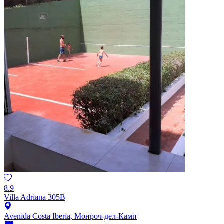
8.9
Villa Adriana 305B
Avenida Costa Iberia, Монроч-дел-Камп