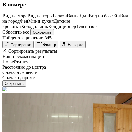
В номере
Вид на море
Вид на горы
Балкон
Ванна
Душ
Вид на бассейн
Вид
на город
Фен
Мини-кухня
Детские
кроватки
Холодильник
Кондиционер
Телевизор
Сбросить все
Сохранить
Найдено вариантов:
345
Сортировка
Фильтр
На карте
Сортировать результаты
Наши рекомендации
По рейтингу
Расстояние до центра
Сначала дешевле
Сначала дороже
Сохранить