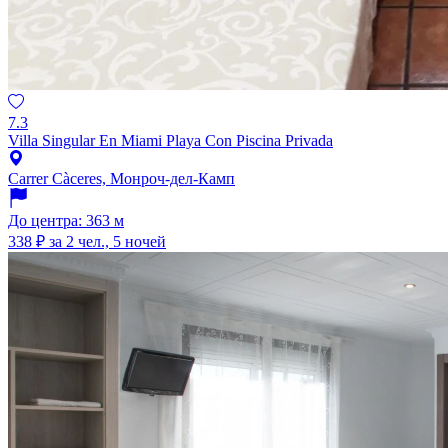
7.3
Villa Singular En Miami Playa Con Piscina Privada
Carrer Càceres, Монроч-дел-Камп
До центра: 363 м
338 ₽
за 2 чел., 5 ночей