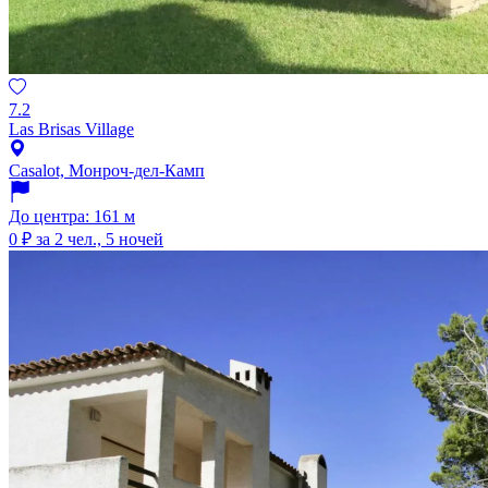
7.2
Las Brisas Village
Casalot, Монроч-дел-Камп
До центра: 161 м
0 ₽
за 2 чел., 5 ночей