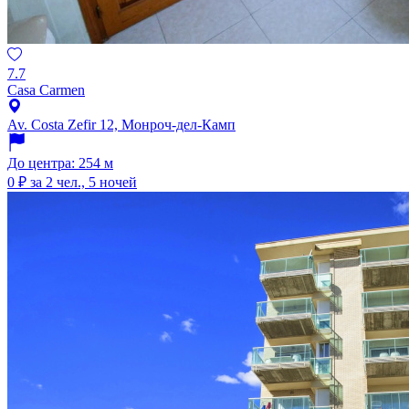
7.7
Casa Carmen
Av. Costa Zefir 12, Монроч-дел-Камп
До центра: 254 м
0 ₽
за 2 чел., 5 ночей