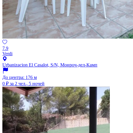
7.9
Verdi
Urbanizacion El Casalot, S/N, Монроч-дел-Камп
До центра: 176 м
0 ₽
за 2 чел., 5 ночей