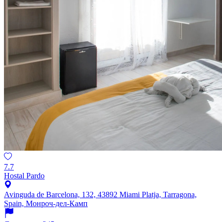
7.7
Hostal Pardo
Avinguda de Barcelona, 132, 43892 Miami Platja, Tarragona,
Spain, Монроч-дел-Камп