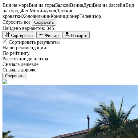
Вид на море
Вид на горы
Балкон
Ванна
Душ
Вид на бассейн
Вид
на город
Фен
Мини-кухня
Детские
кроватки
Холодильник
Кондиционер
Телевизор
Сбросить все
Сохранить
Найдено вариантов:
345
Сортировка
Фильтр
На карте
Сортировать результаты
Наши рекомендации
По рейтингу
Расстояние до центра
Сначала дешевле
Сначала дороже
Сохранить