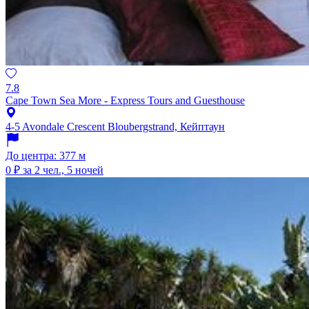
7.8
Cape Town Sea More - Express Tours and Guesthouse
4-5 Avondale Crescent Bloubergstrand, Кейптаун
До центра: 377 м
0 ₽
за 2 чел., 5 ночей