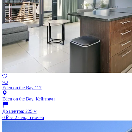
9.2
Eden on the Bay 117
Eden on the Bay, Кейптаун
До центра: 225 м
0 ₽
за 2 чел., 5 ночей