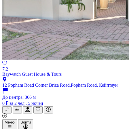
7.2
Baywatch Guest House & Tours
12 Popham Road Corner Briza Road,Popham Road, Кейптаун
До центра: 366 м
0 ₽
за 2 чел., 5 ночей
Меню
Войти