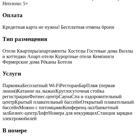
Неплохо: 5+
Оплата
Кредитная карта не нужна!
Бесплатная отмена брони
Тип размещения
Отели
Квартиры/апартаменты
Хостелы
Гостевые дома
Виллы
и коттеджи
Апарт-отели
Курортные отели
Кемпинги
Фермерские дома
Рёканы
Ботели
Услуги
Парковка
Бесплатный Wi-Fi
Ресторан
Бар
Пляж (первая
линия)
Катание на лыжах
Круглосуточная стойка
регистрации
Фитнес-центр
Сауна
Спа и оздоровительный
центр
Крытый плавательный бассейн
Открытый плавательный
бассейн
Можно с питомцами
Конференц-зал/банкетный
зал
Бизнес-центр
Лифт
Номера для некурящих
Cтанция зарядки
электромобилей
В номере