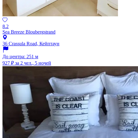
8.2
Sea Breeze Bloubergstrand
36 Crassula Road, Кейптаун
До центра: 251 м
927 ₽
за 2 чел., 5 ночей