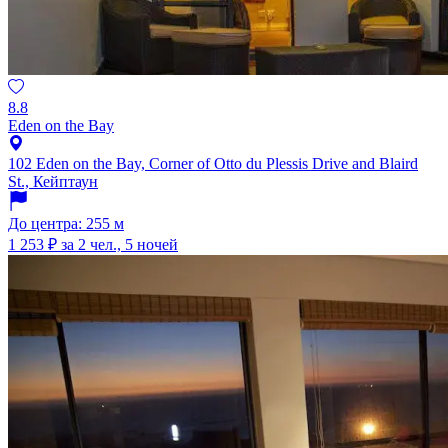
8.8
Eden on the Bay
102 Eden on the Bay, Corner of Otto du Plessis Drive and Blaird
St., Кейптаун
До центра: 255 м
1 253 ₽
за 2 чел., 5 ночей