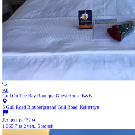
9.8
Gull On The Bay Boutique Guest House B&B
5 Gull Road Bloubergstrand,Gull Road, Кейптаун
До центра: 72 м
1 365 ₽
за 2 чел., 5 ночей