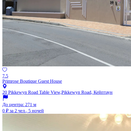
7.5
Primrose Boutique Guest House
20 Pikkewyn Road Table View,Pikkewyn Road, Кейптаун
До центра: 271 м
0 ₽
за 2 чел., 5 ночей