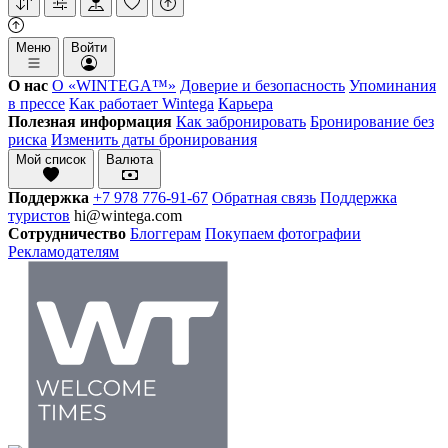
Меню
Войти
О нас
О «WINTEGA™»
Доверие и безопасность
Упоминания
в прессе
Как работает Wintega
Карьера
Полезная информация
Как забронировать
Бронирование без
риска
Изменить даты бронирования
Мой список
Валюта
Поддержка
+7 978 776-91-67
Обратная связь
Поддержка
туристов
hi@wintega.com
Сотрудничество
Блоггерам
Покупаем фотографии
Рекламодателям