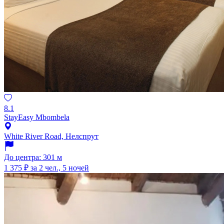
8.1
StayEasy Mbombela
White River Road, Нелспрут
До центра: 301 м
1 375 ₽
за 2 чел., 5 ночей