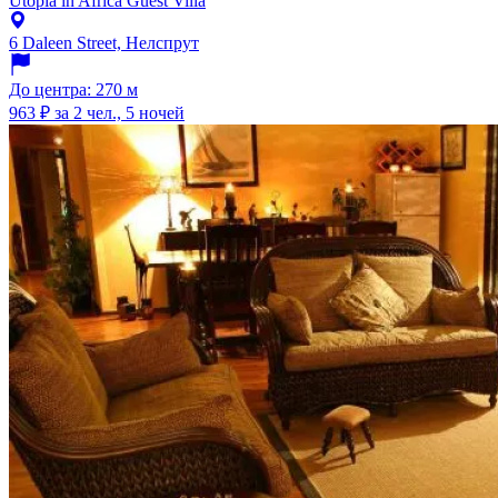
Utopia in Africa Guest Villa
6 Daleen Street, Нелспрут
До центра: 270 м
963 ₽
за 2 чел., 5 ночей