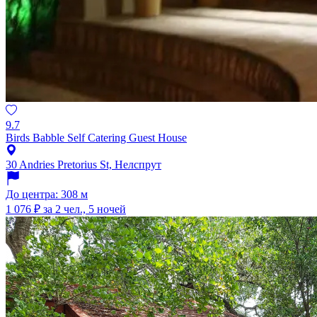
9.7
Birds Babble Self Catering Guest House
30 Andries Pretorius St, Нелспрут
До центра: 308 м
1 076 ₽
за 2 чел., 5 ночей