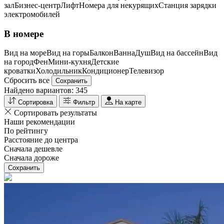
зал
Бизнес-центр
Лифт
Номера для некурящих
Cтанция зарядки
электромобилей
В номере
Вид на море
Вид на горы
Балкон
Ванна
Душ
Вид на бассейн
Вид
на город
Фен
Мини-кухня
Детские
кроватки
Холодильник
Кондиционер
Телевизор
Сбросить все
Сохранить
Найдено вариантов:
345
Сортировка
Фильтр
На карте
Сортировать результаты
Наши рекомендации
По рейтингу
Расстояние до центра
Сначала дешевле
Сначала дороже
Сохранить