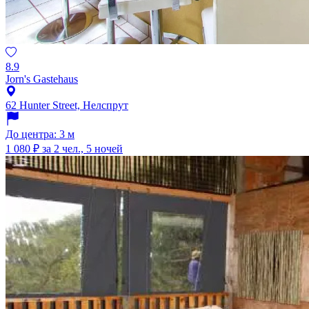
8.9
Jorn's Gastehaus
62 Hunter Street, Нелспрут
До центра: 3 м
1 080 ₽
за 2 чел., 5 ночей