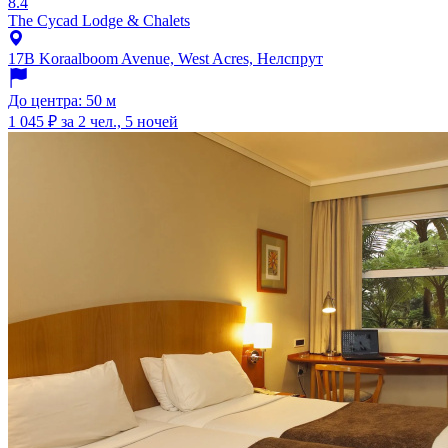
8.4
The Cycad Lodge & Chalets
17B Koraalboom Avenue, West Acres, Нелспрут
До центра: 50 м
1 045 ₽
за 2 чел., 5 ночей