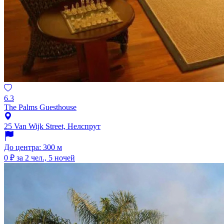
6.3
The Palms Guesthouse
25 Van Wijk Street, Нелспрут
До центра: 300 м
0 ₽
за 2 чел., 5 ночей