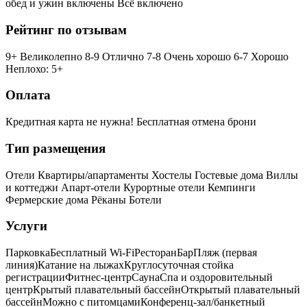
обед и ужин включены
Всё включено
Рейтинг по отзывам
9+ Великолепно
8-9 Отлично
7-8 Очень хорошо
6-7 Хорошо
Неплохо: 5+
Оплата
Кредитная карта не нужна!
Бесплатная отмена брони
Тип размещения
Отели
Квартиры/апартаменты
Хостелы
Гостевые дома
Виллы
и коттеджи
Апарт-отели
Курортные отели
Кемпинги
Фермерские дома
Рёканы
Ботели
Услуги
Парковка
Бесплатный Wi-Fi
Ресторан
Бар
Пляж (первая
линия)
Катание на лыжах
Круглосуточная стойка
регистрации
Фитнес-центр
Сауна
Спа и оздоровительный
центр
Крытый плавательный бассейн
Открытый плавательный
бассейн
Можно с питомцами
Конференц-зал/банкетный