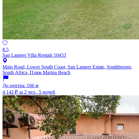
8.5
San Lameer Villa Rentals 10433
Main Road, Lower South Coast, San Lameer Estate, Southbroom,
South Africa, Пляж Marina Beach
До центра: 166 м
4 142 ₽
за 2 чел., 5 ночей