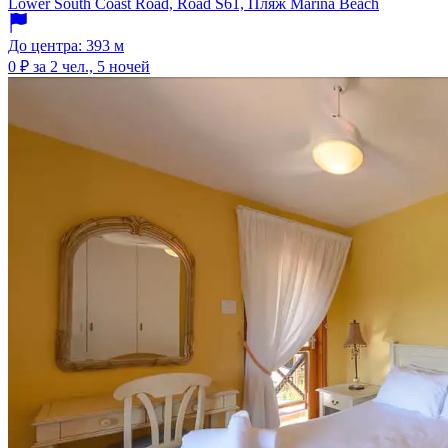
Lower South Coast Road, Road S61, Пляж Marina Beach
До центра: 393 м
0 ₽
за 2 чел., 5 ночей