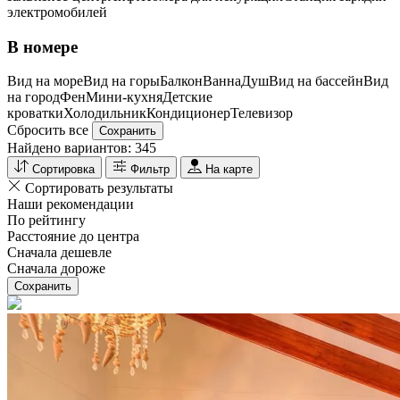
электромобилей
В номере
Вид на море
Вид на горы
Балкон
Ванна
Душ
Вид на бассейн
Вид
на город
Фен
Мини-кухня
Детские
кроватки
Холодильник
Кондиционер
Телевизор
Сбросить все
Сохранить
Найдено вариантов:
345
Сортировка
Фильтр
На карте
Сортировать результаты
Наши рекомендации
По рейтингу
Расстояние до центра
Сначала дешевле
Сначала дороже
Сохранить