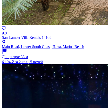
9.0
San Lameer Villa Rentals 14109
Main Road, Lower South Coast, Пляж Marina Beach
До центра: 38 м
6 104 ₽
за 2 чел., 5 ночей