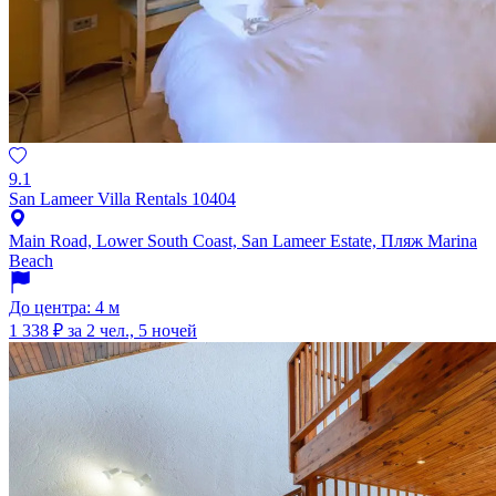
9.1
San Lameer Villa Rentals 10404
Main Road, Lower South Coast, San Lameer Estate, Пляж Marina
Beach
До центра: 4 м
1 338 ₽
за 2 чел., 5 ночей