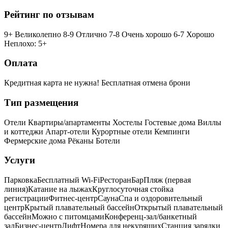
Рейтинг по отзывам
9+ Великолепно
8-9 Отлично
7-8 Очень хорошо
6-7 Хорошо
Неплохо: 5+
Оплата
Кредитная карта не нужна!
Бесплатная отмена брони
Тип размещения
Отели
Квартиры/апартаменты
Хостелы
Гостевые дома
Виллы
и коттеджи
Апарт-отели
Курортные отели
Кемпинги
Фермерские дома
Рёканы
Ботели
Услуги
Парковка
Бесплатный Wi-Fi
Ресторан
Бар
Пляж (первая
линия)
Катание на лыжах
Круглосуточная стойка
регистрации
Фитнес-центр
Сауна
Спа и оздоровительный
центр
Крытый плавательный бассейн
Открытый плавательный
бассейн
Можно с питомцами
Конференц-зал/банкетный
зал
Бизнес-центр
Лифт
Номера для некурящих
Cтанция зарядки