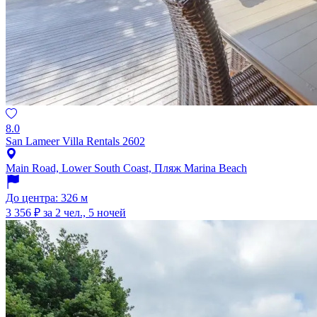
8.0
San Lameer Villa Rentals 2602
Main Road, Lower South Coast, Пляж Marina Beach
До центра: 326 м
3 356 ₽
за 2 чел., 5 ночей