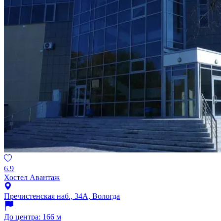
6.9
Хостел Авантаж
Пречистенская наб., 34А, Вологда
До центра: 166 м