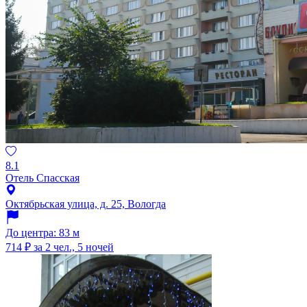
8.1
Отель Спасская
Октябрьская улица, д. 25, Вологда
До центра: 83 м
714 ₽
за 2 чел., 5 ночей