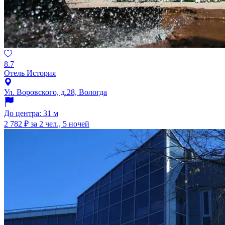
8.7
Отель История
Ул. Воровского, д.28, Вологда
До центра: 31 м
2 782 ₽
за 2 чел., 5 ночей