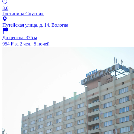
8.6
Гостиница Спутник
Путейская улица, д. 14, Вологда
До центра: 375 м
954 ₽
за 2 чел., 5 ночей