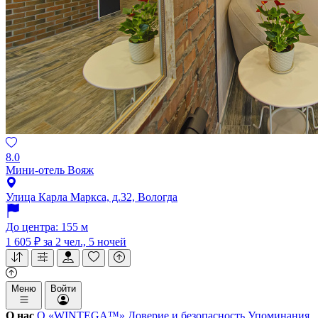
8.0
Мини-отель Вояж
Улица Карла Маркса, д.32, Вологда
До центра: 155 м
1 605 ₽
за 2 чел., 5 ночей
Меню
Войти
О нас
О «WINTEGA™»
Доверие и безопасность
Упоминания