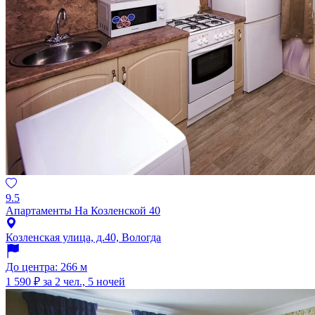
9.5
Апартаменты На Козленской 40
Козленская улица, д.40, Вологда
До центра: 266 м
1 590 ₽
за 2 чел., 5 ночей