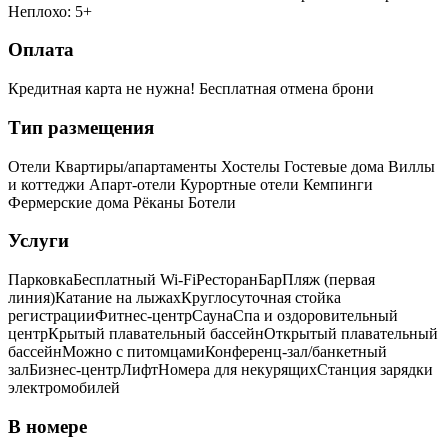
Неплохо: 5+
Оплата
Кредитная карта не нужна!
Бесплатная отмена брони
Тип размещения
Отели
Квартиры/апартаменты
Хостелы
Гостевые дома
Виллы
и коттеджи
Апарт-отели
Курортные отели
Кемпинги
Фермерские дома
Рёканы
Ботели
Услуги
Парковка
Бесплатный Wi-Fi
Ресторан
Бар
Пляж (первая
линия)
Катание на лыжах
Круглосуточная стойка
регистрации
Фитнес-центр
Сауна
Спа и оздоровительный
центр
Крытый плавательный бассейн
Открытый плавательный
бассейн
Можно с питомцами
Конференц-зал/банкетный
зал
Бизнес-центр
Лифт
Номера для некурящих
Cтанция зарядки
электромобилей
В номере