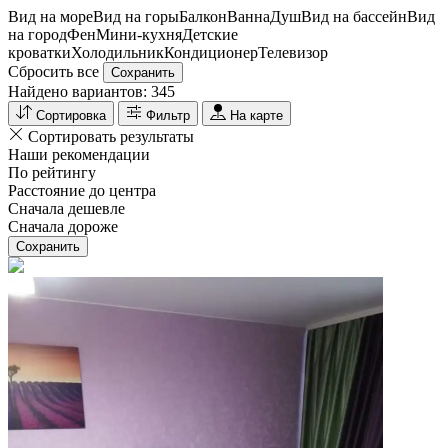
Вид на море
Вид на горы
Балкон
Ванна
Душ
Вид на бассейн
Вид
на город
Фен
Мини-кухня
Детские
кроватки
Холодильник
Кондиционер
Телевизор
Сбросить все
Сохранить
Найдено вариантов:
345
Сортировка
Фильтр
На карте
Сортировать результаты
Наши рекомендации
По рейтингу
Расстояние до центра
Сначала дешевле
Сначала дороже
Сохранить