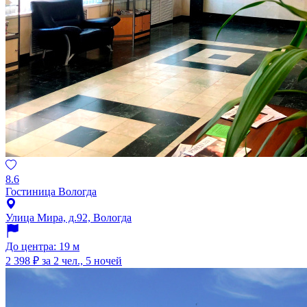
8.6
Гостиница Вологда
Улица Мира, д.92, Вологда
До центра: 19 м
2 398 ₽
за 2 чел., 5 ночей