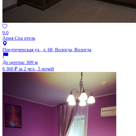
9.0
Ария Спа отель
Предтеченская ул., д. 68, Вологда, Вологда
До центра: 309 м
6 360 ₽
за 2 чел., 5 ночей