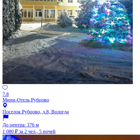
7.8
Мини-Отель Рубцово
Поселок Рубцово, д.8, Вологда
До центра: 376 м
1 080 ₽
за 2 чел., 5 ночей