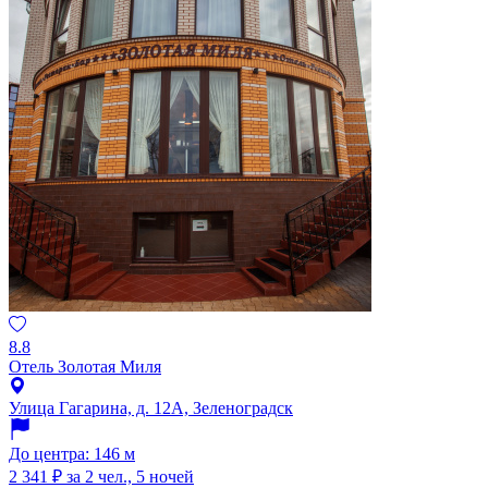
8.8
Отель Золотая Миля
Улица Гагарина, д. 12А, Зеленоградск
До центра: 146 м
2 341 ₽
за 2 чел., 5 ночей