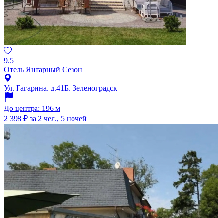
9.5
Отель Янтарный Сезон
Ул. Гагарина, д.41Б, Зеленоградск
До центра: 196 м
2 398 ₽
за 2 чел., 5 ночей