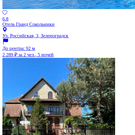
6.8
Отель Гранд Сокольники
Ул. Российская, 3, Зеленоградск
До центра: 92 м
2 289 ₽
за 2 чел., 5 ночей