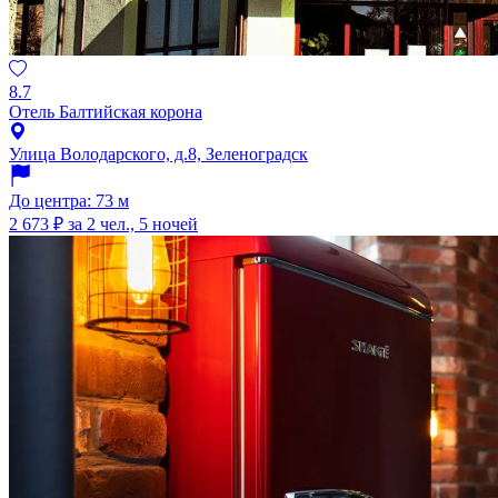
8.7
Отель Балтийская корона
Улица Володарского, д.8, Зеленоградск
До центра: 73 м
2 673 ₽
за 2 чел., 5 ночей