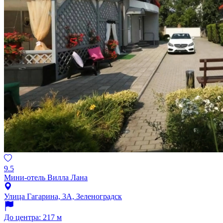
9.5
Мини-отель Вилла Лана
Улица Гагарина, 3А, Зеленоградск
До центра: 217 м