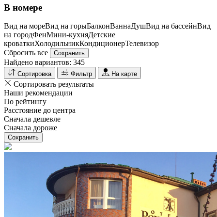
В номере
Вид на море
Вид на горы
Балкон
Ванна
Душ
Вид на бассейн
Вид
на город
Фен
Мини-кухня
Детские
кроватки
Холодильник
Кондиционер
Телевизор
Сбросить все
Сохранить
Найдено вариантов:
345
Сортировка
Фильтр
На карте
Сортировать результаты
Наши рекомендации
По рейтингу
Расстояние до центра
Сначала дешевле
Сначала дороже
Сохранить