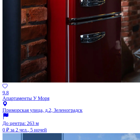
9.8
Апартаменты У Моря
Приморская улица, д.2, Зеленоградск
До центра: 263 м
0 ₽
за 2 чел., 5 ночей