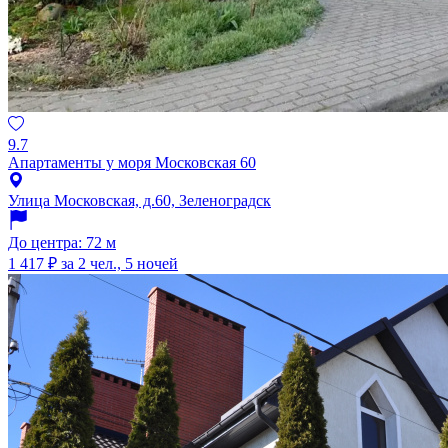
9.7
Апартаменты у моря Московская 60
Улица Московская, д.60, Зеленоградск
До центра: 72 м
1 417 ₽
за 2 чел., 5 ночей