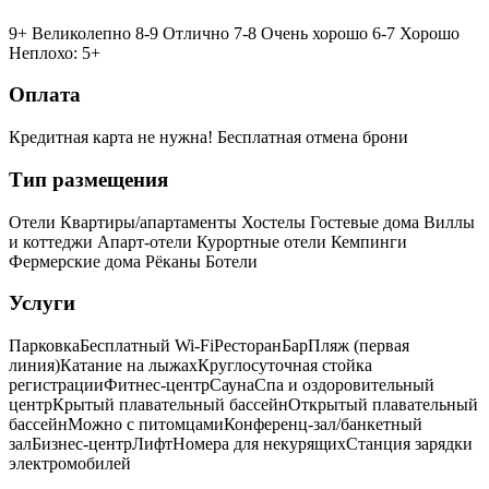
9+ Великолепно
8-9 Отлично
7-8 Очень хорошо
6-7 Хорошо
Неплохо: 5+
Оплата
Кредитная карта не нужна!
Бесплатная отмена брони
Тип размещения
Отели
Квартиры/апартаменты
Хостелы
Гостевые дома
Виллы
и коттеджи
Апарт-отели
Курортные отели
Кемпинги
Фермерские дома
Рёканы
Ботели
Услуги
Парковка
Бесплатный Wi-Fi
Ресторан
Бар
Пляж (первая
линия)
Катание на лыжах
Круглосуточная стойка
регистрации
Фитнес-центр
Сауна
Спа и оздоровительный
центр
Крытый плавательный бассейн
Открытый плавательный
бассейн
Можно с питомцами
Конференц-зал/банкетный
зал
Бизнес-центр
Лифт
Номера для некурящих
Cтанция зарядки
электромобилей