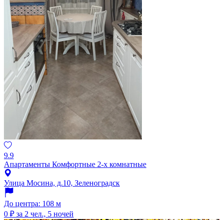
9.9
Апартаменты Комфортные 2-х комнатные
Улица Мосина, д.10, Зеленоградск
До центра: 108 м
0 ₽
за 2 чел., 5 ночей