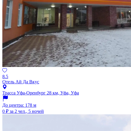
8.5
Отель Ай Да Вкус
Трасса Уфа-Оренбург 28 км, Уфа, Уфа
До центра: 178 м
0 ₽
за 2 чел., 5 ночей