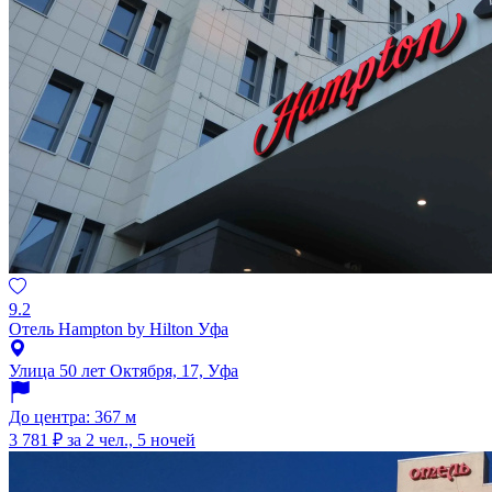
9.2
Отель Hampton by Hilton Уфа
Улица 50 лет Октября, 17, Уфа
До центра: 367 м
3 781 ₽
за 2 чел., 5 ночей