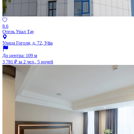
8.6
Отель Урал Тау
Улица Гоголя, д. 72, Уфа
До центра: 109 м
3 781 ₽
за 2 чел., 5 ночей