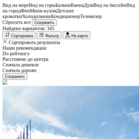
Вид на море
Вид на горы
Балкон
Ванна
Душ
Вид на бассейн
Вид
на город
Фен
Мини-кухня
Детские
кроватки
Холодильник
Кондиционер
Телевизор
Сбросить все
Сохранить
Найдено вариантов:
345
Сортировка
Фильтр
На карте
Сортировать результаты
Наши рекомендации
По рейтингу
Расстояние до центра
Сначала дешевле
Сначала дороже
Сохранить