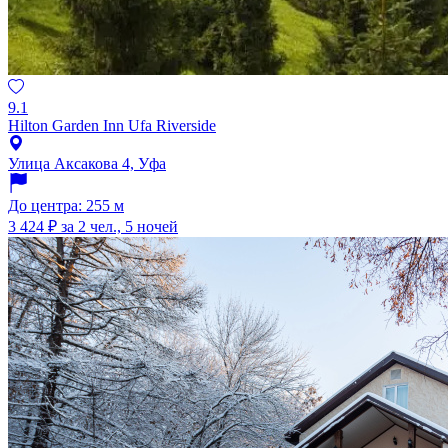
9.1
Hilton Garden Inn Ufa Riverside
Улица Аксакова 4, Уфа
До центра: 255 м
3 424 ₽
за 2 чел., 5 ночей