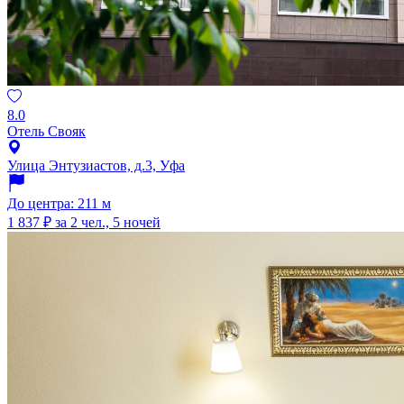
8.0
Отель Свояк
Улица Энтузиастов, д.3, Уфа
До центра: 211 м
1 837 ₽
за 2 чел., 5 ночей