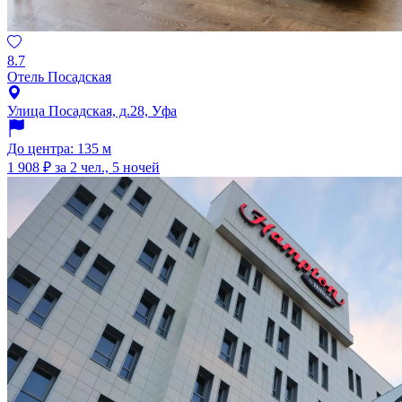
8.7
Отель Посадская
Улица Посадская, д.28, Уфа
До центра: 135 м
1 908 ₽
за 2 чел., 5 ночей