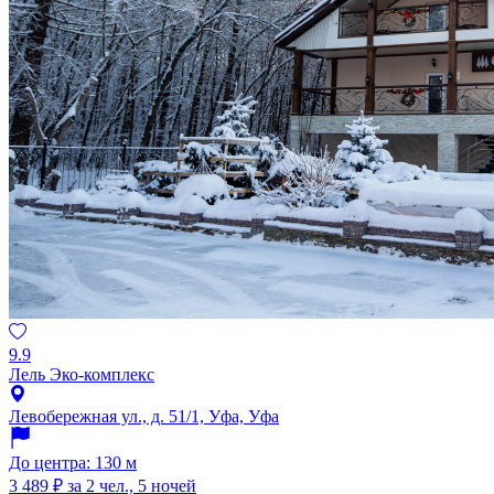
9.9
Лель Эко-комплекс
Левобережная ул., д. 51/1, Уфа, Уфа
До центра: 130 м
3 489 ₽
за 2 чел., 5 ночей