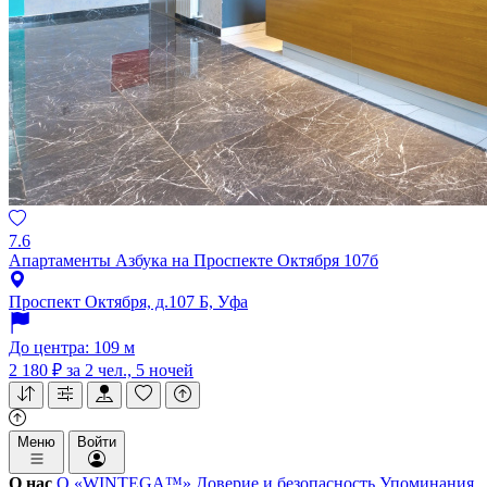
7.6
Апартаменты Азбука на Проспекте Октября 107б
Проспект Октября, д.107 Б, Уфа
До центра: 109 м
2 180 ₽
за 2 чел., 5 ночей
Меню
Войти
О нас
О «WINTEGA™»
Доверие и безопасность
Упоминания