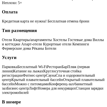
Неплохо: 5+
Оплата
Кредитная карта не нужна!
Бесплатная отмена брони
Тип размещения
Отели
Квартиры/апартаменты
Хостелы
Гостевые дома
Виллы
и коттеджи
Апарт-отели
Курортные отели
Кемпинги
Фермерские дома
Рёканы
Ботели
Услуги
Парковка
Бесплатный Wi-Fi
Ресторан
Бар
Пляж (первая
линия)
Катание на лыжах
Круглосуточная стойка
регистрации
Фитнес-центр
Сауна
Спа и оздоровительный
центр
Крытый плавательный бассейн
Открытый плавательный
бассейн
Можно с питомцами
Конференц-зал/банкетный
зал
Бизнес-центр
Лифт
Номера для некурящих
Cтанция зарядки
электромобилей
В номере