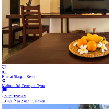
8.1
Retreat Siargao Resort
Malinao Rd, Генерал Луна
До центра: 4 м
13 421 ₽
за 2 чел., 5 ночей