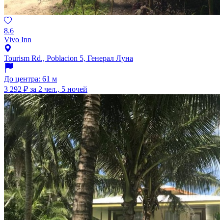
8.6
Vivo Inn
Tourism Rd., Poblacion 5, Генерал Луна
До центра: 61 м
3 292 ₽
за 2 чел., 5 ночей