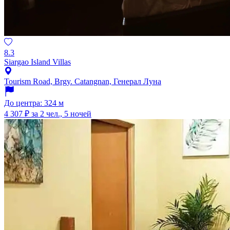
8.3
Siargao Island Villas
Tourism Road, Brgy. Catangnan, Генерал Луна
До центра: 324 м
4 307 ₽
за 2 чел., 5 ночей