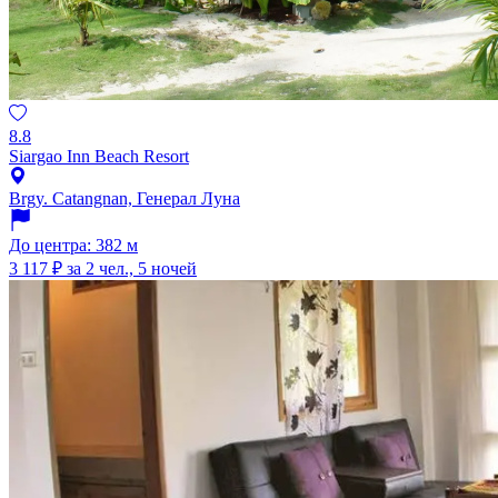
8.8
Siargao Inn Beach Resort
Brgy. Catangnan, Генерал Луна
До центра: 382 м
3 117 ₽
за 2 чел., 5 ночей