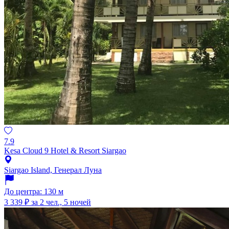
7.9
Kesa Cloud 9 Hotel & Resort Siargao
Siargao Island, Генерал Луна
До центра: 130 м
3 339 ₽
за 2 чел., 5 ночей