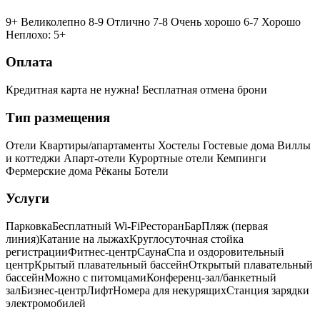
9+ Великолепно
8-9 Отлично
7-8 Очень хорошо
6-7 Хорошо
Неплохо: 5+
Оплата
Кредитная карта не нужна!
Бесплатная отмена брони
Тип размещения
Отели
Квартиры/апартаменты
Хостелы
Гостевые дома
Виллы
и коттеджи
Апарт-отели
Курортные отели
Кемпинги
Фермерские дома
Рёканы
Ботели
Услуги
Парковка
Бесплатный Wi-Fi
Ресторан
Бар
Пляж (первая
линия)
Катание на лыжах
Круглосуточная стойка
регистрации
Фитнес-центр
Сауна
Спа и оздоровительный
центр
Крытый плавательный бассейн
Открытый плавательный
бассейн
Можно с питомцами
Конференц-зал/банкетный
зал
Бизнес-центр
Лифт
Номера для некурящих
Cтанция зарядки
электромобилей