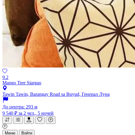
9.2
Mango Tree Siargao
Tawin Tawin, Barangay Road sa Buyud, Генерал Луна
До центра: 293 м
9 540 ₽
за 2 чел., 5 ночей
Меню
Войти