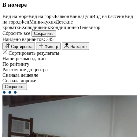
В номере
Вид на море
Вид на горы
Балкон
Ванна
Душ
Вид на бассейн
Вид
на город
Фен
Мини-кухня
Детские
кроватки
Холодильник
Кондиционер
Телевизор
Сбросить все
Сохранить
Найдено вариантов:
345
Сортировка
Фильтр
На карте
Сортировать результаты
Наши рекомендации
По рейтингу
Расстояние до центра
Сначала дешевле
Сначала дороже
Сохранить