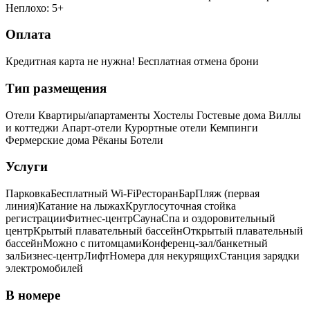
Неплохо: 5+
Оплата
Кредитная карта не нужна!
Бесплатная отмена брони
Тип размещения
Отели
Квартиры/апартаменты
Хостелы
Гостевые дома
Виллы
и коттеджи
Апарт-отели
Курортные отели
Кемпинги
Фермерские дома
Рёканы
Ботели
Услуги
Парковка
Бесплатный Wi-Fi
Ресторан
Бар
Пляж (первая
линия)
Катание на лыжах
Круглосуточная стойка
регистрации
Фитнес-центр
Сауна
Спа и оздоровительный
центр
Крытый плавательный бассейн
Открытый плавательный
бассейн
Можно с питомцами
Конференц-зал/банкетный
зал
Бизнес-центр
Лифт
Номера для некурящих
Cтанция зарядки
электромобилей
В номере