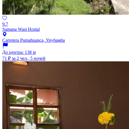
9.7
Samana Wasi Hostal
Carretera Pumahuanca, Урубамба
До центра: 138 м
71 ₽
за 2 чел., 5 ночей