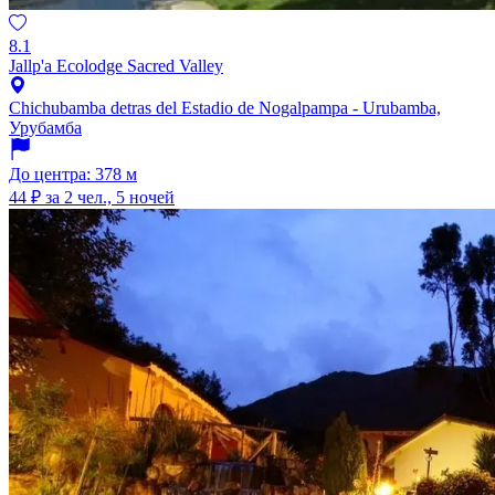
8.1
Jallp'a Ecolodge Sacred Valley
Chichubamba detras del Estadio de Nogalpampa - Urubamba,
Урубамба
До центра: 378 м
44 ₽
за 2 чел., 5 ночей