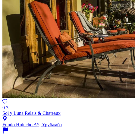
9.3
Sol y Luna Relais & Chateaux
Fundo Huincho A5, Урубамба