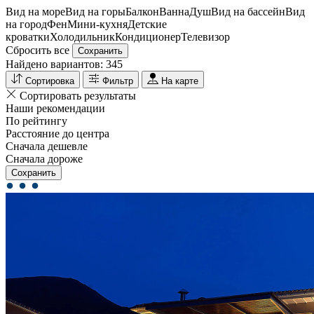
Вид на море
Вид на горы
Балкон
Ванна
Душ
Вид на бассейн
Вид
на город
Фен
Мини-кухня
Детские
кроватки
Холодильник
Кондиционер
Телевизор
Сбросить все
Сохранить
Найдено вариантов:
345
Сортировка
Фильтр
На карте
Сортировать результаты
Наши рекомендации
По рейтингу
Расстояние до центра
Сначала дешевле
Сначала дороже
Сохранить