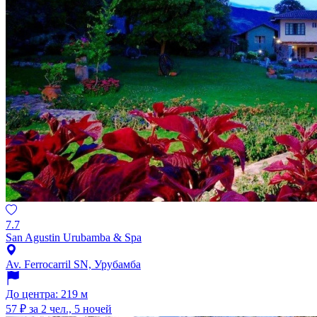
7.7
San Agustin Urubamba & Spa
Av. Ferrocarril SN, Урубамба
До центра: 219 м
57 ₽
за 2 чел., 5 ночей