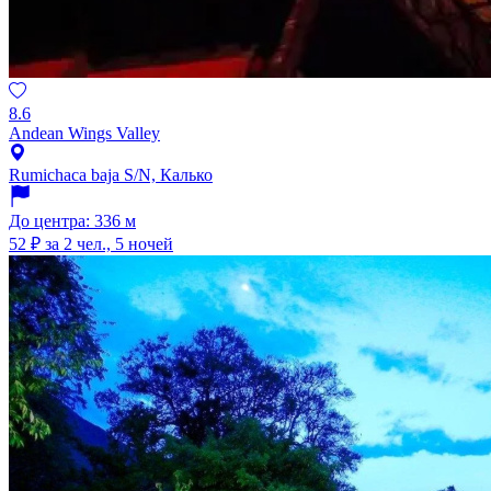
8.6
Andean Wings Valley
Rumichaca baja S/N, Калько
До центра: 336 м
52 ₽
за 2 чел., 5 ночей