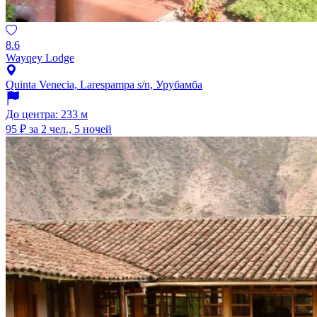
8.6
Wayqey Lodge
Quinta Venecia, Larespampa s/n, Урубамба
До центра: 233 м
95 ₽
за 2 чел., 5 ночей