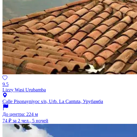
9.5
Lizzy Wasi Urubamba
Calle Pisonayniyoc s/n, Urb. La Cantuta, Урубамба
До центра: 224 м
74 ₽
за 2 чел., 5 ночей