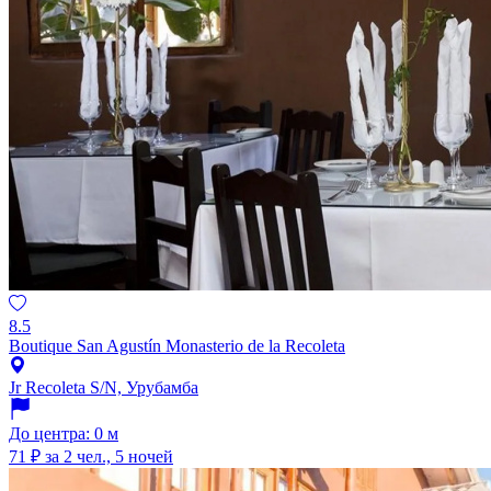
8.5
Boutique San Agustín Monasterio de la Recoleta
Jr Recoleta S/N, Урубамба
До центра: 0 м
71 ₽
за 2 чел., 5 ночей