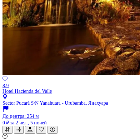
8.9
Hotel Hacienda del Valle
Sector Pucará S/N Yanahuara - Urubamba, Янахуара
До центра: 254 м
0 ₽
за 2 чел., 5 ночей