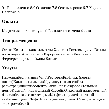
9+ Великолепно
8-9 Отлично
7-8 Очень хорошо
6-7 Хорошо
Неплохо: 5+
Оплата
Кредитная карта не нужна!
Бесплатная отмена брони
Тип размещения
Отели
Квартиры/апартаменты
Хостелы
Гостевые дома
Виллы
и коттеджи
Апарт-отели
Курортные отели
Кемпинги
Фермерские дома
Рёканы
Ботели
Услуги
Парковка
Бесплатный Wi-Fi
Ресторан
Бар
Пляж (первая
линия)
Катание на лыжах
Круглосуточная стойка
регистрации
Фитнес-центр
Сауна
Спа и оздоровительный
центр
Крытый плавательный бассейн
Открытый плавательный
бассейн
Можно с питомцами
Конференц-зал/банкетный
зал
Бизнес-центр
Лифт
Номера для некурящих
Cтанция зарядки
электромобилей