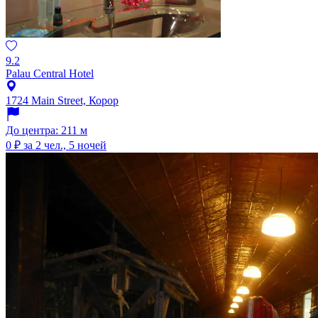
9.2
Palau Central Hotel
1724 Main Street, Корор
До центра: 211 м
0 ₽
за 2 чел., 5 ночей