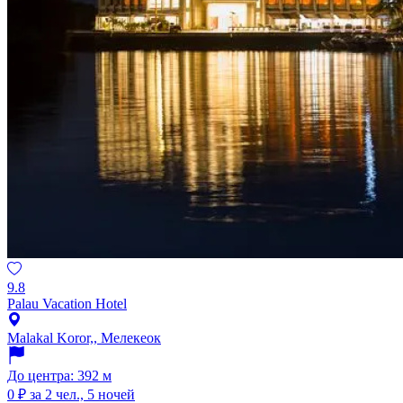
9.8
Palau Vacation Hotel
Malakal Koror,, Мелекеок
До центра: 392 м
0 ₽
за 2 чел., 5 ночей