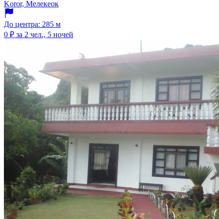
Koror, Мелекеок
До центра: 285 м
0 ₽
за 2 чел., 5 ночей