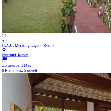
9.7
G.A.U. Mechang Lagoon Resort
Ngermid, Корор
До центра: 314 м
0 ₽
за 2 чел., 5 ночей