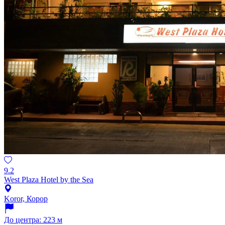
9.2
West Plaza Hotel by the Sea
Koror, Корор
До центра: 223 м