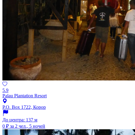
5.9
Palau Plantation Resort
P.O. Box 1722, Корор
До центра: 137 м
0 ₽
за 2 чел., 5 ночей