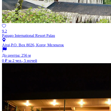
9.2
Papago International Resort Palau
Airai,P.O. Box 8026, Koror, Мелекеок
До центра: 256 м
0 ₽
за 2 чел., 5 ночей