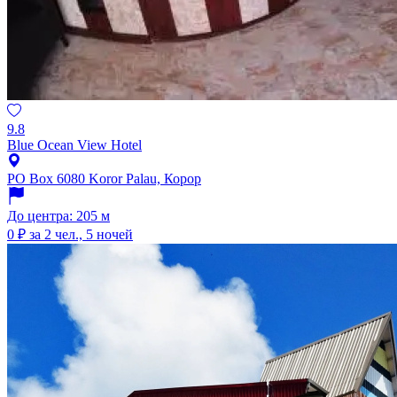
9.8
Blue Ocean View Hotel
PO Box 6080 Koror Palau, Корор
До центра: 205 м
0 ₽
за 2 чел., 5 ночей