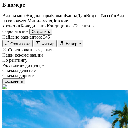
В номере
Вид на море
Вид на горы
Балкон
Ванна
Душ
Вид на бассейн
Вид
на город
Фен
Мини-кухня
Детские
кроватки
Холодильник
Кондиционер
Телевизор
Сбросить все
Сохранить
Найдено вариантов:
345
Сортировка
Фильтр
На карте
Сортировать результаты
Наши рекомендации
По рейтингу
Расстояние до центра
Сначала дешевле
Сначала дороже
Сохранить