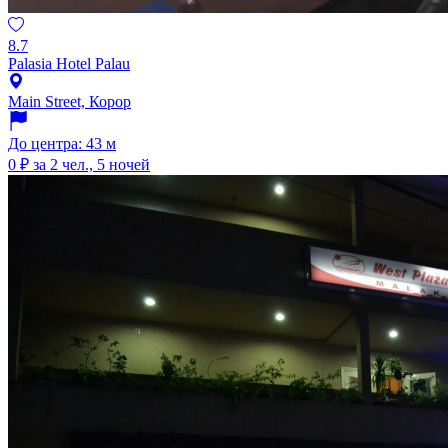
8.7
Palasia Hotel Palau
Main Street, Корор
До центра: 43 м
0 ₽
за 2 чел., 5 ночей