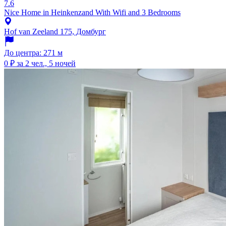
7.6
Nice Home in Heinkenzand With Wifi and 3 Bedrooms
Hof van Zeeland 175, Домбург
До центра: 271 м
0 ₽
за 2 чел., 5 ночей