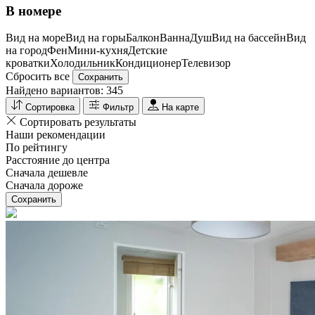
В номере
Вид на море
Вид на горы
Балкон
Ванна
Душ
Вид на бассейн
Вид
на город
Фен
Мини-кухня
Детские
кроватки
Холодильник
Кондиционер
Телевизор
Сбросить все
Сохранить
Найдено вариантов:
345
Сортировка
Фильтр
На карте
Сортировать результаты
Наши рекомендации
По рейтингу
Расстояние до центра
Сначала дешевле
Сначала дороже
Сохранить