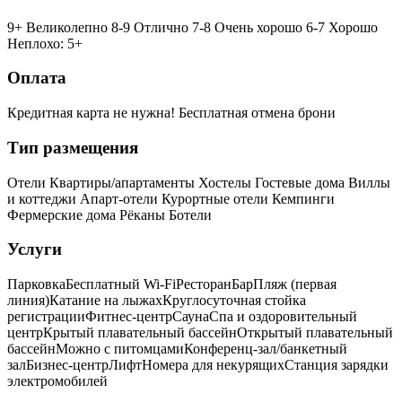
9+ Великолепно
8-9 Отлично
7-8 Очень хорошо
6-7 Хорошо
Неплохо: 5+
Оплата
Кредитная карта не нужна!
Бесплатная отмена брони
Тип размещения
Отели
Квартиры/апартаменты
Хостелы
Гостевые дома
Виллы
и коттеджи
Апарт-отели
Курортные отели
Кемпинги
Фермерские дома
Рёканы
Ботели
Услуги
Парковка
Бесплатный Wi-Fi
Ресторан
Бар
Пляж (первая
линия)
Катание на лыжах
Круглосуточная стойка
регистрации
Фитнес-центр
Сауна
Спа и оздоровительный
центр
Крытый плавательный бассейн
Открытый плавательный
бассейн
Можно с питомцами
Конференц-зал/банкетный
зал
Бизнес-центр
Лифт
Номера для некурящих
Cтанция зарядки
электромобилей