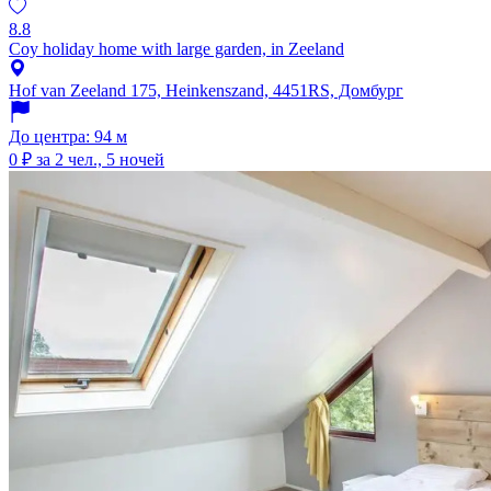
8.8
Coy holiday home with large garden, in Zeeland
Hof van Zeeland 175, Heinkenszand, 4451RS, Домбург
До центра: 94 м
0 ₽
за 2 чел., 5 ночей