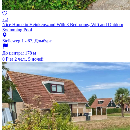
7.2
Nice Home in Heinkenszand With 3 Bedrooms, Wifi and Outdoor
Swimming Pool
Stelleweg 1 - 67, Домбург
До центра: 178 м
0 ₽
за 2 чел., 5 ночей