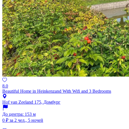
8.0
Beautiful Home in Heinkenzand With Wifi and 3 Bedrooms
Hof van Zeeland 175, Домбург
До центра: 153 м
0 ₽
за 2 чел., 5 ночей