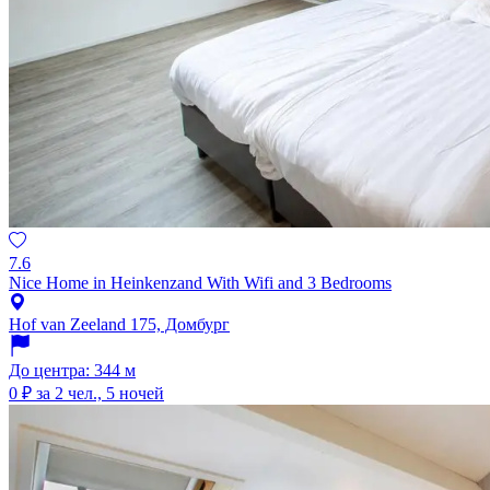
7.6
Nice Home in Heinkenzand With Wifi and 3 Bedrooms
Hof van Zeeland 175, Домбург
До центра: 344 м
0 ₽
за 2 чел., 5 ночей