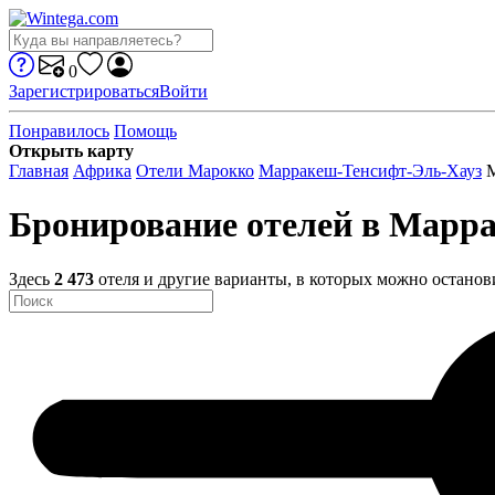
0
Зарегистрироваться
Войти
Понравилось
Помощь
Открыть карту
Главная
Африка
Отели Марокко
Марракеш-Тенсифт-Эль-Хауз
Бронирование отелей в Марр
Здесь
2 473
отеля и другие варианты, в которых можно останов