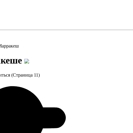
Марракеш
акеше
иться (Страница 11)