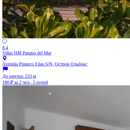
8.4
Villas HM Paraiso del Mar
Avenida Plutarco Elias S/N, Остров Ольбокс
До центра: 233 м
180 ₽
за 2 чел., 5 ночей