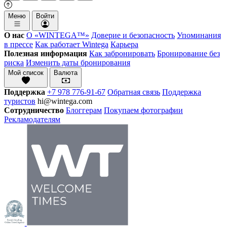
Меню
Войти
О нас
О «WINTEGA™»
Доверие и безопасность
Упоминания
в прессе
Как работает Wintega
Карьера
Полезная информация
Как забронировать
Бронирование без
риска
Изменить даты бронирования
Мой список
Валюта
Поддержка
+7 978 776-91-67
Обратная связь
Поддержка
туристов
hi@wintega.com
Сотрудничество
Блоггерам
Покупаем фотографии
Рекламодателям