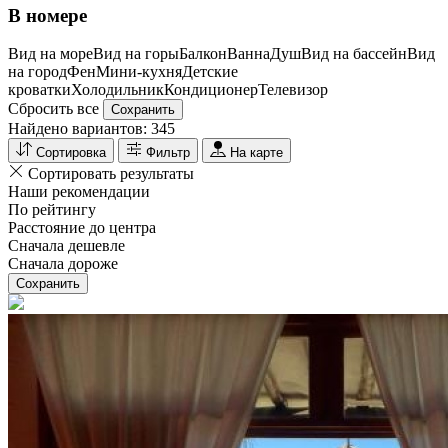
В номере
Вид на море
Вид на горы
Балкон
Ванна
Душ
Вид на бассейн
Вид
на город
Фен
Мини-кухня
Детские
кроватки
Холодильник
Кондиционер
Телевизор
Сбросить все
Сохранить
Найдено вариантов:
345
Сортировка
Фильтр
На карте
Сортировать результаты
Наши рекомендации
По рейтингу
Расстояние до центра
Сначала дешевле
Сначала дороже
Сохранить