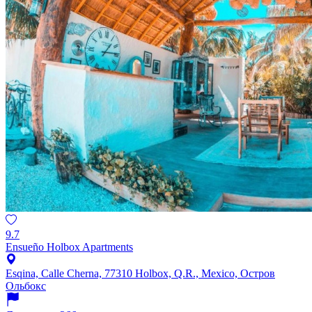
9.7
Ensueño Holbox Apartments
Esqina, Calle Cherna, 77310 Holbox, Q.R., Mexico, Остров
Ольбокс