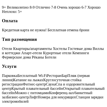
9+ Великолепно
8-9 Отлично
7-8 Очень хорошо
6-7 Хорошо
Неплохо: 5+
Оплата
Кредитная карта не нужна!
Бесплатная отмена брони
Тип размещения
Отели
Квартиры/апартаменты
Хостелы
Гостевые дома
Виллы
и коттеджи
Апарт-отели
Курортные отели
Кемпинги
Фермерские дома
Рёканы
Ботели
Услуги
Парковка
Бесплатный Wi-Fi
Ресторан
Бар
Пляж (первая
линия)
Катание на лыжах
Круглосуточная стойка
регистрации
Фитнес-центр
Сауна
Спа и оздоровительный
центр
Крытый плавательный бассейн
Открытый плавательный
бассейн
Можно с питомцами
Конференц-зал/банкетный
зал
Бизнес-центр
Лифт
Номера для некурящих
Cтанция зарядки
электромобилей