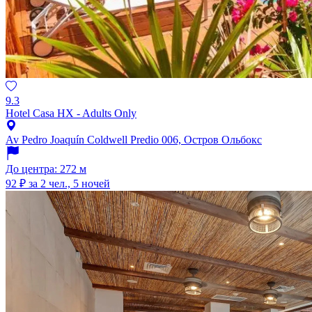
9.3
Hotel Casa HX - Adults Only
Av Pedro Joaquín Coldwell Predio 006, Остров Ольбокс
До центра: 272 м
92 ₽
за 2 чел., 5 ночей