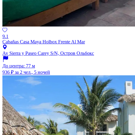
9.1
Cabañas Casa Maya Holbox Frente Al Mar
Av Sierra y Paseo Carey S/N, Остров Ольбокс
До центра: 77 м
936 ₽
за 2 чел., 5 ночей