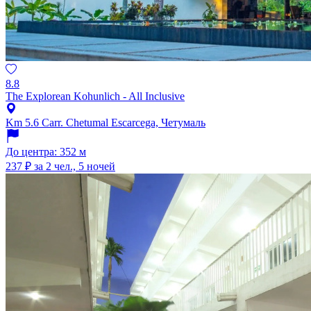
8.8
The Explorean Kohunlich - All Inclusive
Km 5.6 Carr. Chetumal Escarcega, Четумаль
До центра: 352 м
237 ₽
за 2 чел., 5 ночей