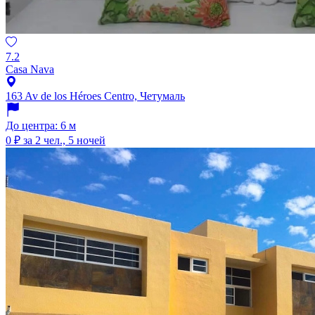
7.2
Casa Nava
163 Av de los Héroes Centro, Четумаль
До центра: 6 м
0 ₽
за 2 чел., 5 ночей