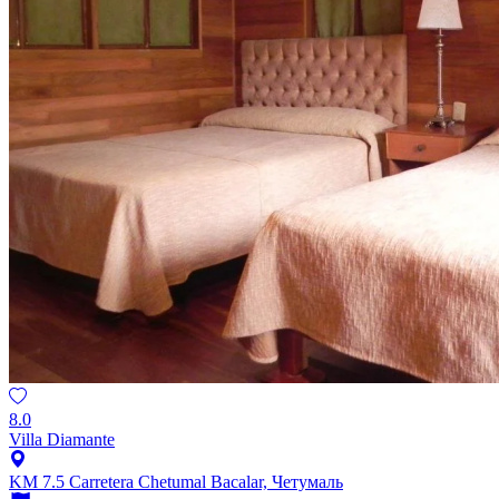
8.0
Villa Diamante
KM 7.5 Carretera Chetumal Bacalar, Четумаль