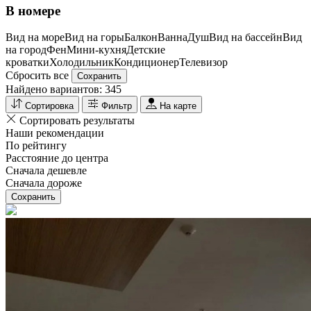
В номере
Вид на море
Вид на горы
Балкон
Ванна
Душ
Вид на бассейн
Вид
на город
Фен
Мини-кухня
Детские
кроватки
Холодильник
Кондиционер
Телевизор
Сбросить все
Сохранить
Найдено вариантов:
345
Сортировка
Фильтр
На карте
Сортировать результаты
Наши рекомендации
По рейтингу
Расстояние до центра
Сначала дешевле
Сначала дороже
Сохранить