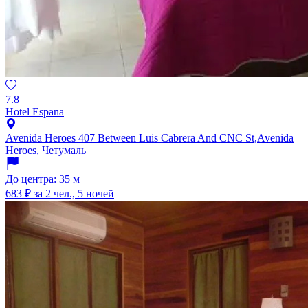
7.8
Hotel Espana
Avenida Heroes 407 Between Luis Cabrera And CNC St,Avenida
Heroes, Четумаль
До центра: 35 м
683 ₽
за 2 чел., 5 ночей