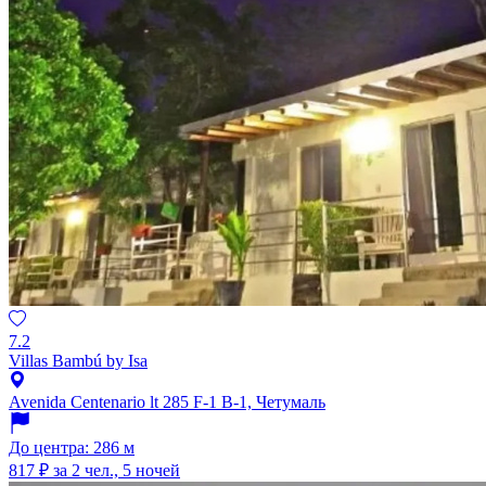
7.2
Villas Bambú by Isa
Avenida Centenario lt 285 F-1 B-1, Четумаль
До центра: 286 м
817 ₽
за 2 чел., 5 ночей