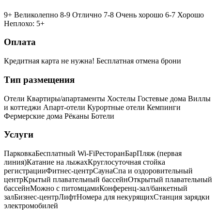
9+ Великолепно
8-9 Отлично
7-8 Очень хорошо
6-7 Хорошо
Неплохо: 5+
Оплата
Кредитная карта не нужна!
Бесплатная отмена брони
Тип размещения
Отели
Квартиры/апартаменты
Хостелы
Гостевые дома
Виллы
и коттеджи
Апарт-отели
Курортные отели
Кемпинги
Фермерские дома
Рёканы
Ботели
Услуги
Парковка
Бесплатный Wi-Fi
Ресторан
Бар
Пляж (первая
линия)
Катание на лыжах
Круглосуточная стойка
регистрации
Фитнес-центр
Сауна
Спа и оздоровительный
центр
Крытый плавательный бассейн
Открытый плавательный
бассейн
Можно с питомцами
Конференц-зал/банкетный
зал
Бизнес-центр
Лифт
Номера для некурящих
Cтанция зарядки
электромобилей