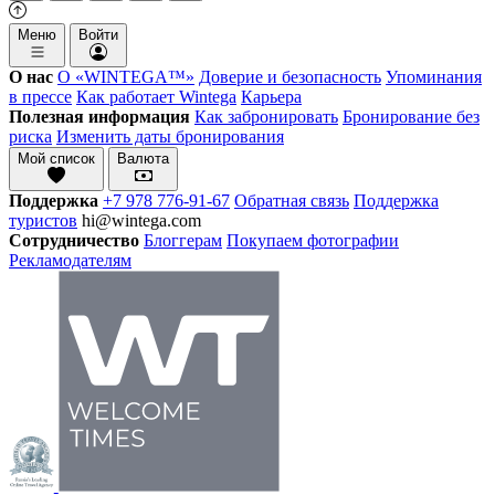
Меню
Войти
О нас
О «WINTEGA™»
Доверие и безопасность
Упоминания
в прессе
Как работает Wintega
Карьера
Полезная информация
Как забронировать
Бронирование без
риска
Изменить даты бронирования
Мой список
Валюта
Поддержка
+7 978 776-91-67
Обратная связь
Поддержка
туристов
hi@wintega.com
Сотрудничество
Блоггерам
Покупаем фотографии
Рекламодателям