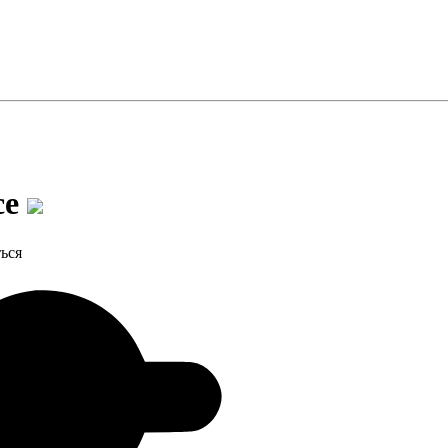
се
ься