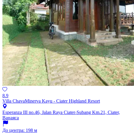
8.9
Villa ChavaMinerva Kayu - Ciater Highland Resort
Esperanza III no.46, Jalan Raya Ciater-Subang Km.21, Ciater,
Ванаяса
До центра: 198 м