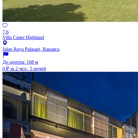
7.6
Villa Ciater Highland
Jalan Raya Palasari, Ванаяса
До центра: 168 м
0 ₽
за 2 чел., 5 ночей