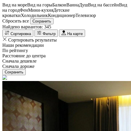
Вид на море
Вид на горы
Балкон
Ванна
Душ
Вид на бассейн
Вид
на город
Фен
Мини-кухня
Детские
кроватки
Холодильник
Кондиционер
Телевизор
Сбросить все
Сохранить
Найдено вариантов:
345
Сортировка
Фильтр
На карте
Сортировать результаты
Наши рекомендации
По рейтингу
Расстояние до центра
Сначала дешевле
Сначала дороже
Сохранить