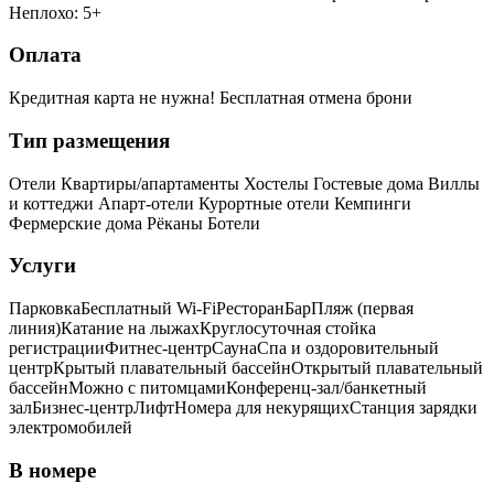
Неплохо: 5+
Оплата
Кредитная карта не нужна!
Бесплатная отмена брони
Тип размещения
Отели
Квартиры/апартаменты
Хостелы
Гостевые дома
Виллы
и коттеджи
Апарт-отели
Курортные отели
Кемпинги
Фермерские дома
Рёканы
Ботели
Услуги
Парковка
Бесплатный Wi-Fi
Ресторан
Бар
Пляж (первая
линия)
Катание на лыжах
Круглосуточная стойка
регистрации
Фитнес-центр
Сауна
Спа и оздоровительный
центр
Крытый плавательный бассейн
Открытый плавательный
бассейн
Можно с питомцами
Конференц-зал/банкетный
зал
Бизнес-центр
Лифт
Номера для некурящих
Cтанция зарядки
электромобилей
В номере