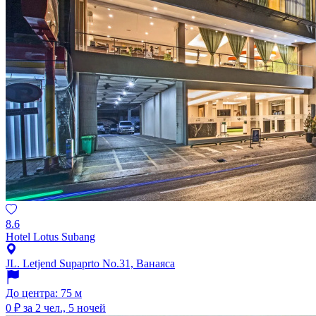
8.6
Hotel Lotus Subang
JL. Letjend Supaprto No.31, Ванаяса
До центра: 75 м
0 ₽
за 2 чел., 5 ночей