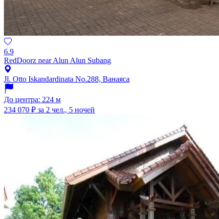
6.9
RedDoorz near Alun Alun Subang
Jl. Otto Iskandardinata No.288, Ванаяса
До центра: 224 м
234 070 ₽
за 2 чел., 5 ночей