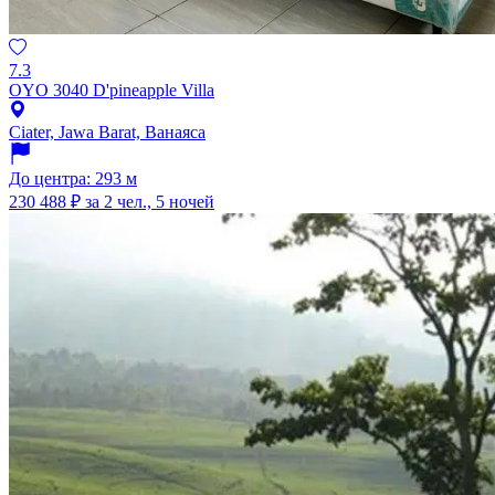
7.3
OYO 3040 D'pineapple Villa
Ciater, Jawa Barat, Ванаяса
До центра: 293 м
230 488 ₽
за 2 чел., 5 ночей