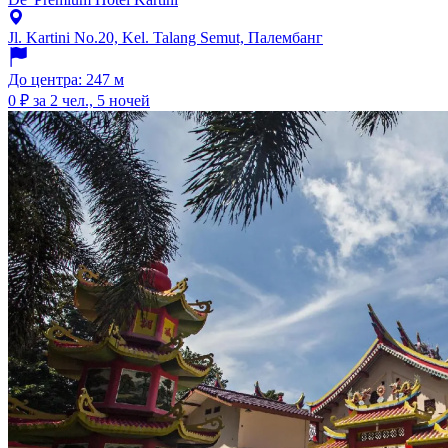
Jl. Kartini No.20, Kel. Talang Semut, Палембанг
До центра: 247 м
0 ₽
за 2 чел., 5 ночей