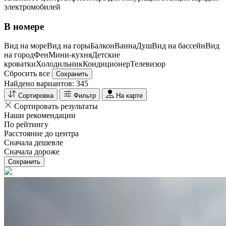
электромобилей
В номере
Вид на море
Вид на горы
Балкон
Ванна
Душ
Вид на бассейн
Вид
на город
Фен
Мини-кухня
Детские
кроватки
Холодильник
Кондиционер
Телевизор
Сбросить все
Сохранить
Найдено вариантов:
345
Сортировка
Фильтр
На карте
Сортировать результаты
Наши рекомендации
По рейтингу
Расстояние до центра
Сначала дешевле
Сначала дороже
Сохранить