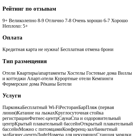
Рейтинг по отзывам
9+ Великолепно
8-9 Отлично
7-8 Очень хорошо
6-7 Хорошо
Неплохо: 5+
Оплата
Кредитная карта не нужна!
Бесплатная отмена брони
Тип размещения
Отели
Квартиры/апартаменты
Хостелы
Гостевые дома
Виллы
и коттеджи
Апарт-отели
Курортные отели
Кемпинги
Фермерские дома
Рёканы
Ботели
Услуги
Парковка
Бесплатный Wi-Fi
Ресторан
Бар
Пляж (первая
линия)
Катание на лыжах
Круглосуточная стойка
регистрации
Фитнес-центр
Сауна
Спа и оздоровительный
центр
Крытый плавательный бассейн
Открытый плавательный
бассейн
Можно с питомцами
Конференц-зал/банкетный
зал
Бизнес-центр
Лифт
Номера для некурящих
Cтанция зарядки