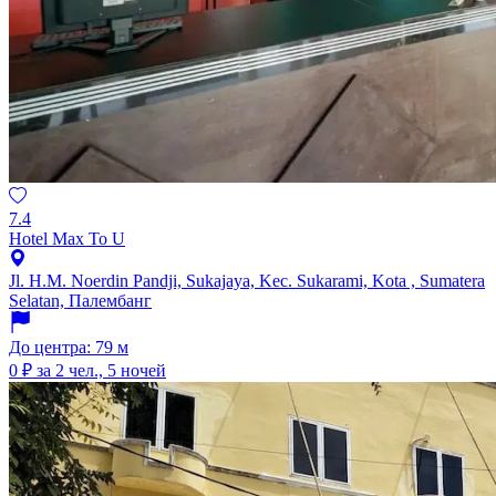
7.4
Hotel Max To U
Jl. H.M. Noerdin Pandji, Sukajaya, Kec. Sukarami, Kota , Sumatera
Selatan, Палембанг
До центра: 79 м
0 ₽
за 2 чел., 5 ночей