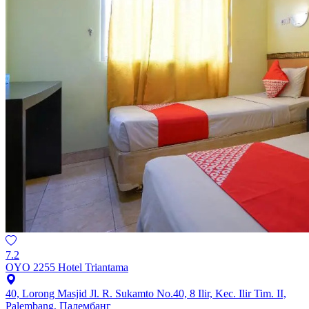
7.2
OYO 2255 Hotel Triantama
40, Lorong Masjid Jl. R. Sukamto No.40, 8 Ilir, Kec. Ilir Tim. II,
Palembang, Палембанг