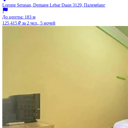
Lorong Serasan, Demang Lebar Daun 3129, Палембанг
До центра: 183 м
125 415 ₽
за 2 чел., 5 ночей