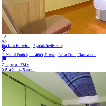
9.0
Ilfa Kost Palembang Syariah RedPartner
Jl. Kancil Putih 6, no. 4609, Demang Lebar Daun, Палембанг
До центра: 334 м
0 ₽
за 2 чел., 5 ночей