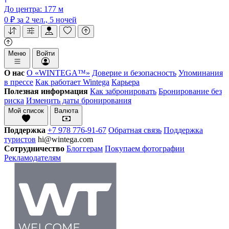
До центра: 177 м
0 ₽
за 2 чел., 5 ночей
Меню
Войти
О нас
О «WINTEGA™»
Доверие и безопасность
Упоминания
в прессе
Как работает Wintega
Карьера
Полезная информация
Как забронировать
Бронирование без
риска
Изменить даты бронирования
Мой список
Валюта
Поддержка
+7 978 776-91-67
Обратная связь
Поддержка
туристов
hi@wintega.com
Сотрудничество
Блоггерам
Покупаем фотографии
Рекламодателям