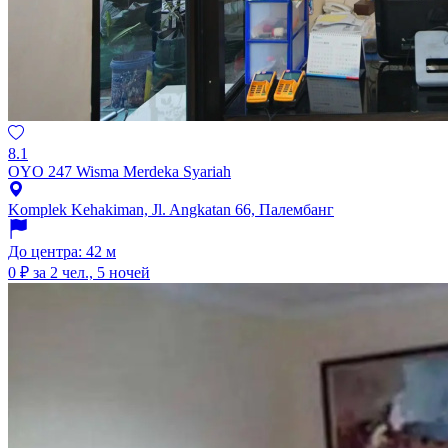
8.1
OYO 247 Wisma Merdeka Syariah
Komplek Kehakiman, Jl. Angkatan 66, Палембанг
До центра: 42 м
0 ₽
за 2 чел., 5 ночей